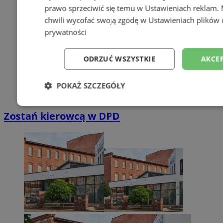
prawo sprzeciwić się temu w
Ustawieniach reklam
.
chwili wycofać swoją zgodę w
Ustawieniach plików 
prywatności
ODRZUĆ WSZYSTKIE
AKCEP
POKAŻ SZCZEGÓŁY
Niezbędne
Wydajność
Targetowani
Zostań kierowcą w DPD
Niesklasyfikowane
Niezbędne
Wydajność
Targetowanie
Funkcjonalno