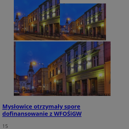
Mysłowice otrzymały spore
dofinansowanie z WFOŚiGW
15