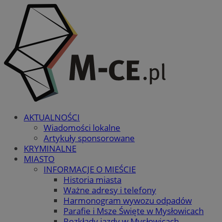
AKTUALNOŚCI
Wiadomości lokalne
Artykuły sponsorowane
KRYMINALNE
MIASTO
INFORMACJE O MIEŚCIE
Historia miasta
Ważne adresy i telefony
Harmonogram wywozu odpadów
Parafie i Msze Święte w Mysłowicach
Rozkłady jazdy w Mysłowicach