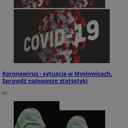
Koronawirus - sytuacja w Mysłowicach.
Sprawdź najnowsze statystyki
41