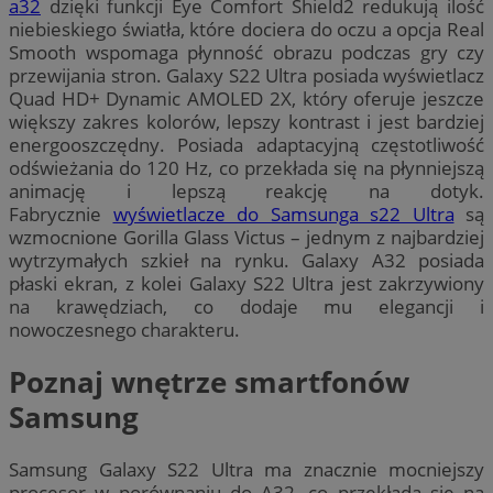
a32
dzięki funkcji Eye Comfort Shield2 redukują ilość
niebieskiego światła, które dociera do oczu a opcja Real
Smooth wspomaga płynność obrazu podczas gry czy
przewijania stron. Galaxy S22 Ultra posiada wyświetlacz
Quad HD+ Dynamic AMOLED 2X, który oferuje jeszcze
większy zakres kolorów, lepszy kontrast i jest bardziej
energooszczędny. Posiada adaptacyjną częstotliwość
odświeżania do 120 Hz, co przekłada się na płynniejszą
animację i lepszą reakcję na dotyk.
Fabrycznie
wyświetlacze do Samsunga s22 Ultra
są
wzmocnione Gorilla Glass Victus – jednym z najbardziej
wytrzymałych szkieł na rynku. Galaxy A32 posiada
płaski ekran, z kolei Galaxy S22 Ultra jest zakrzywiony
na krawędziach, co dodaje mu elegancji i
nowoczesnego charakteru.
Poznaj wnętrze smartfonów
Samsung
Samsung Galaxy S22 Ultra ma znacznie mocniejszy
procesor w porównaniu do A32, co przekłada się na