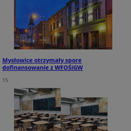
Mysłowice otrzymały spore
dofinansowanie z WFOŚiGW
15