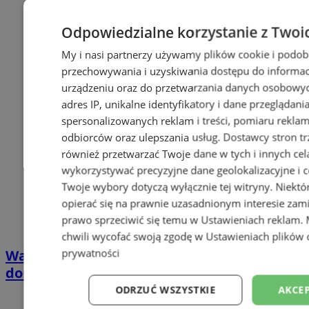
Odpowiedzialne korzystanie z Twoi
My i nasi partnerzy używamy plików cookie i podob
przechowywania i uzyskiwania dostępu do informac
urządzeniu oraz do przetwarzania danych osobowych
adres IP, unikalne identyfikatory i dane przeglądani
spersonalizowanych reklam i treści, pomiaru reklam i
odbiorców oraz ulepszania usług.
Dostawcy stron tr
również przetwarzać Twoje dane w tych i innych cel
wykorzystywać precyzyjne dane geolokalizacyjne i c
Twoje wybory dotyczą wyłącznie tej witryny. Niekt
opierać się na prawnie uzasadnionym interesie zami
prawo sprzeciwić się temu w
Ustawieniach reklam
.
chwili wycofać swoją zgodę w
Ustawieniach plików 
prywatności
Wakacyjny wypoczynek nad Bałtykiem w
domkach Szmaragdowe Morze
ODRZUĆ WSZYSTKIE
AKCEP