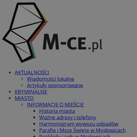
AKTUALNOŚCI
Wiadomości lokalne
Artykuły sponsorowane
KRYMINALNE
MIASTO
INFORMACJE O MIEŚCIE
Historia miasta
Ważne adresy i telefony
Harmonogram wywozu odpadów
Parafie i Msze Święte w Mysłowicach
Rozkłady jazdy w Mysłowicach