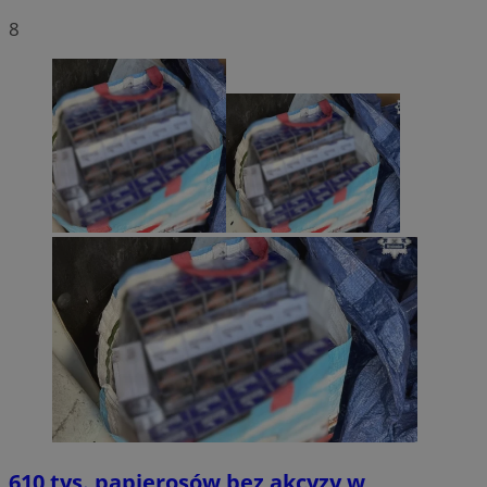
8
610 tys. papierosów bez akcyzy w