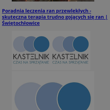
Poradnia leczenia ran przewlekłych -
suid
1 r
Simplifi Holdings
skuteczna terapia trudno gojących się ran |
Inc.
Świętochłowice
.simpli.fi
INGRESSCOOKIE
Ses
NGINX Inc.
bh.contextweb.com
CookieScriptConsent
1 r
CookieScript
m-ce.pl