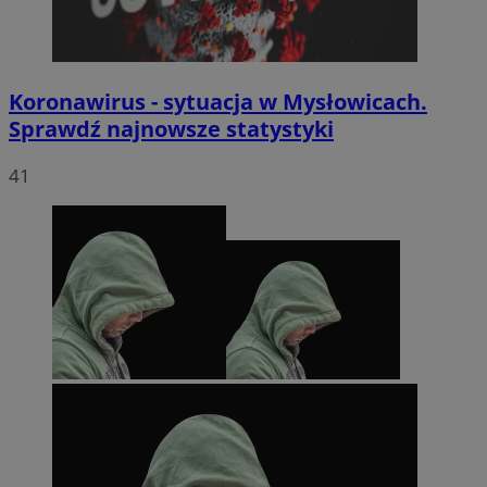
Koronawirus - sytuacja w Mysłowicach.
Sprawdź najnowsze statystyki
41