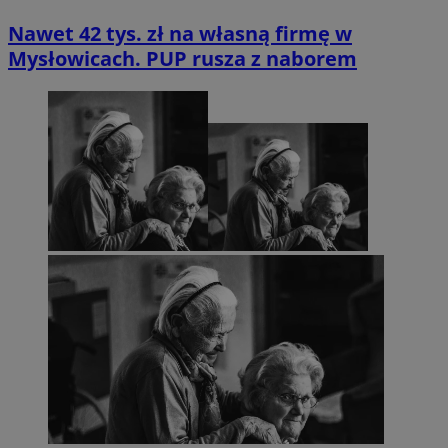
Nawet 42 tys. zł na własną firmę w
Mysłowicach. PUP rusza z naborem