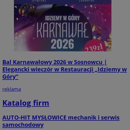
Bal Karnawałowy 2026 w Sosnowcu |
Elegancki wieczór w Restauracji „Idziemy w
Góry”
reklama
Katalog firm
AUTO-HIT MYSŁOWICE mechanik i serwis
samochodowy
Provider
/
Okres