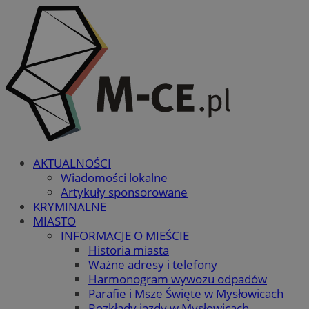
AKTUALNOŚCI
Wiadomości lokalne
Artykuły sponsorowane
KRYMINALNE
MIASTO
INFORMACJE O MIEŚCIE
Historia miasta
Ważne adresy i telefony
Harmonogram wywozu odpadów
Parafie i Msze Święte w Mysłowicach
Rozkłady jazdy w Mysłowicach