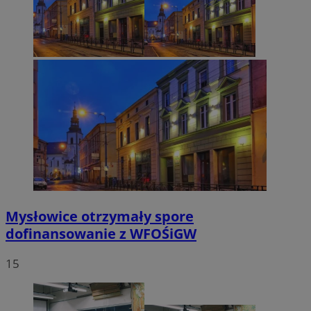
Mysłowice otrzymały spore
dofinansowanie z WFOŚiGW
15