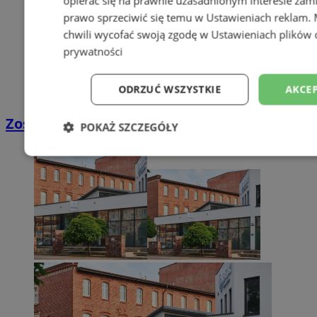
opierać się na prawnie uzasadnionym interesie zami
prawo sprzeciwić się temu w
Ustawieniach reklam
.
chwili wycofać swoją zgodę w
Ustawieniach plików 
prywatności
ODRZUĆ WSZYSTKIE
AKCEP
Zostań kierowcą w DPD
POKAŻ SZCZEGÓŁY
Niezbędne
Wydajność
Targetowani
Niesklasyfikowane
Niezbędne
Wydajność
Targetowanie
Funkcjonalno