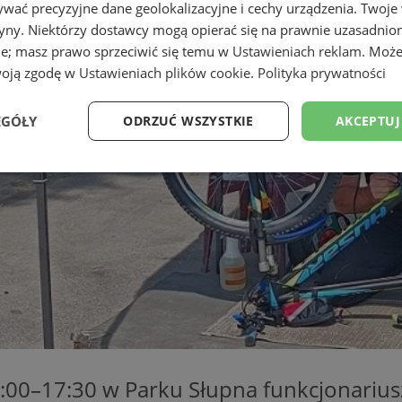
wać precyzyjne dane geolokalizacyjne i cechy urządzenia. Twoje
tryny. Niektórzy dostawcy mogą opierać się na prawnie uzasadnio
ie; masz prawo sprzeciwić się temu w
Ustawieniach reklam
. Może
woją zgodę w
Ustawieniach plików cookie
.
Polityka prywatności
EGÓŁY
ODRZUĆ WSZYSTKIE
AKCEPTUJ
Wydajność
Targetowanie
Funkcjonalność
Ni
ezbędne
Wydajność
Targetowanie
Funkcjonalność
Niesklasyfikow
ie umożliwiają korzystanie z podstawowych funkcji strony internetowej, takich jak log
Bez niezbędnych plików cookie nie można prawidłowo korzystać ze strony internetowe
Okres
6:00–17:30 w Parku Słupna funkcjonariu
Provider
/
Domena
Opis
przechowywania