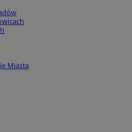
adów
łowicach
ch
ie Miasta