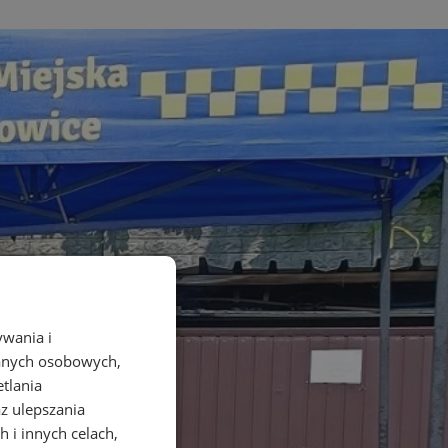
ywania i
danych osobowych,
etlania
az ulepszania
 i innych celach,