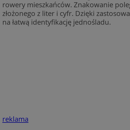
rowery mieszkańców. Znakowanie pole
SessID
złożonego z liter i cyfr. Dzięki zastos
QeSessID
na łatwą identyfikację jednośladu.
MvSessID
euds
li_gc
suid
INGRESSCOOKIE
CookieScriptConse
reklama