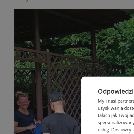
Odpowiedzia
My i nasi partne
uzyskiwania dost
takich jak Twój a
spersonalizowanyc
usług.
Dostawcy s