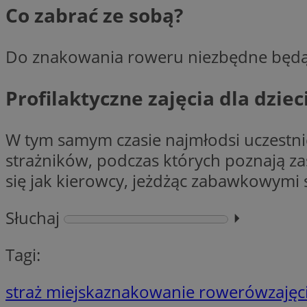
__cf_bm
Co zabrać ze sobą?
VISITOR_PRIVACY_
Do znakowania roweru niezbędne będ
Profilaktyczne zajęcia dla dziec
W tym samym czasie najmłodsi uczestni
strażników, podczas których poznają za
Nazwa
się jak kierowcy, jeżdżąc zabawkowymi
Pro
Nazwa
Nazwa
Do
Nazwa
openstat_gid
sa-user-id-v3
google_push
.bi
Słuchaj
⏵︎
WMF-Uniq
TDID
ustat_Xer121962iw
Tagi:
openstat_cwX7xx1t
ADK_EX_11
tt_viewer
straż miejska
znakowanie rowerów
zajęc
c
__mguid_