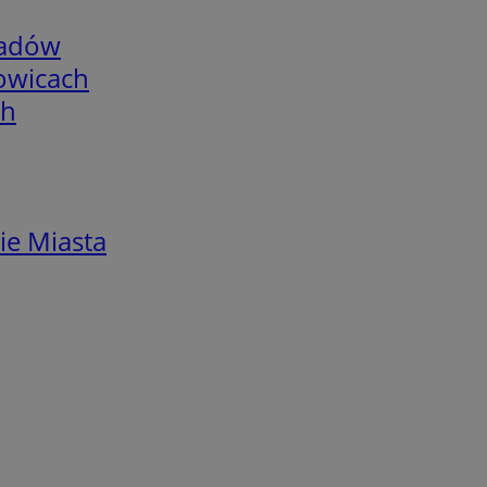
adów
łowicach
ch
ie Miasta