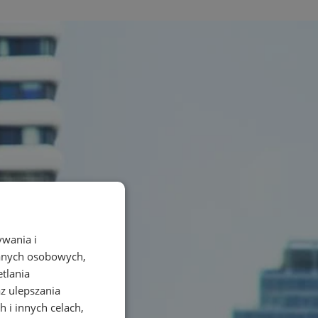
ywania i
danych osobowych,
etlania
az ulepszania
 i innych celach,