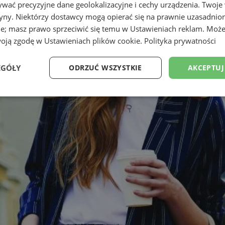
wać precyzyjne dane geolokalizacyjne i cechy urządzenia. Twoje
tryny. Niektórzy dostawcy mogą opierać się na prawnie uzasadnio
ie; masz prawo sprzeciwić się temu w
Ustawieniach reklam
. Może
woją zgodę w
Ustawieniach plików cookie
.
Polityka prywatności
EGÓŁY
ODRZUĆ WSZYSTKIE
AKCEPTUJ
Wydajność
Targetowanie
Funkcjonalność
Ni
ezbędne
Wydajność
Targetowanie
Funkcjonalność
Niesklasyfikow
ie umożliwiają korzystanie z podstawowych funkcji strony internetowej, takich jak log
Bez niezbędnych plików cookie nie można prawidłowo korzystać ze strony internetowe
Okres
Provider
/
Domena
Opis
przechowywania