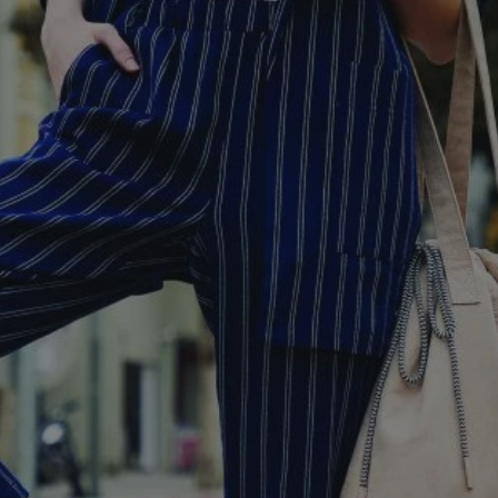
m-ce.pl
1 rok
Ten plik cookie przechowuje id
m-ce.pl
1 rok
Ten plik cookie przechowuje id
m-ce.pl
1 rok
Ten plik cookie przechowuje id
.rfihub.com
Sesja
Ten plik cookie jest używany
zgody użytkownika w odniesie
śledzenia. Zazwyczaj rejestruj
zdecydował się na usługi śledz
5 miesięcy 4
Służy do przechowywania zgod
LinkedIn
tygodnie
używanie plików cookie do in
Corporation
.linkedin.com
1 rok
Do przechowywania unikalnego
Simplifi Holdings
sesji.
Inc.
.simpli.fi
Sesja
Rejestruje, który klaster serw
NGINX Inc.
gościa. Jest to używane w kont
Google Privacy Policy
bh.contextweb.com
równoważenia obciążenia w ce
doświadczenia użytkownika.
nt
1 rok
Ten plik cookie jest używany p
CookieScript
Script.com do zapamiętywania 
m-ce.pl
dotyczących zgody użytkownika
Jest to konieczne, aby baner c
Script.com działał poprawnie.