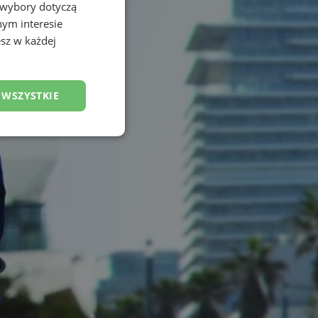
 wybory dotyczą
nym interesie
sz w każdej
 WSZYSTKIE
esklasyfikowane
ane
owanie użytkownika i
j.