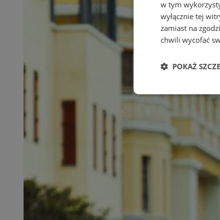
w tym wykorzysty
wyłącznie tej wi
zamiast na zgodz
chwili wycofać s
POKAŻ SZCZ
Niezbędne
Ni
Niezbędne pliki cook
zarządzanie kontem. 
Nazwa