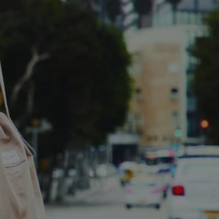
entyfikator sesji.
entyfikator sesji.
entyfikator sesji.
 do przechowywania
niu do usług
e, czy użytkownik
enia lub reklamy.
y gościa na
nych celów
 identyfikatora
erów obsługuje
ekście
lu optymalizacji
rzez usługę Cookie-
preferencji
 na pliki cookie.
ookie Cookie-