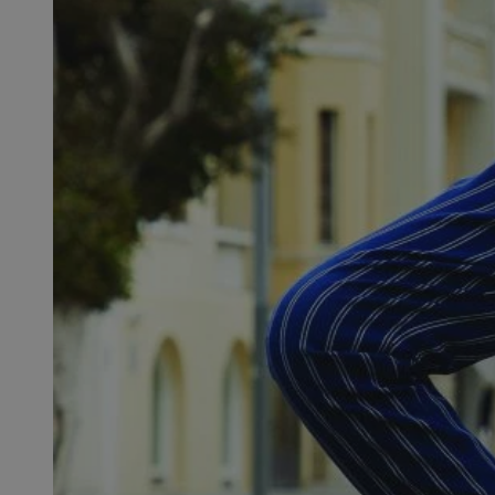
SessID
QeSessID
MvSessID
euds
li_gc
suid
INGRESSCOOKIE
CookieScriptConse