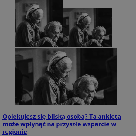
Opiekujesz się bliską osobą? Ta ankieta
może wpłynąć na przyszłe wsparcie w
regionie