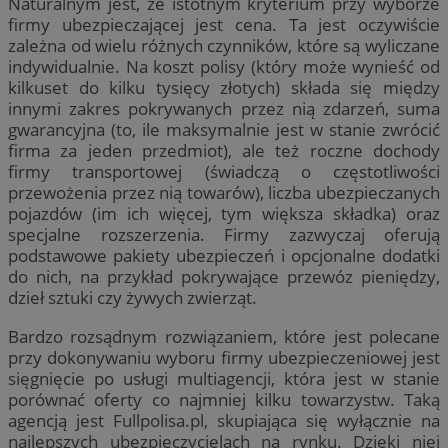
Naturalnym jest, że istotnym kryterium przy wyborze
firmy ubezpieczającej jest cena. Ta jest oczywiście
zależna od wielu różnych czynników, które są wyliczane
indywidualnie. Na koszt polisy (który może wynieść od
kilkuset do kilku tysięcy złotych) składa się między
innymi zakres pokrywanych przez nią zdarzeń, suma
gwarancyjna (to, ile maksymalnie jest w stanie zwrócić
firma za jeden przedmiot), ale też roczne dochody
firmy transportowej (świadczą o częstotliwości
przewożenia przez nią towarów), liczba ubezpieczanych
pojazdów (im ich więcej, tym większa składka) oraz
specjalne rozszerzenia. Firmy zazwyczaj oferują
podstawowe pakiety ubezpieczeń i opcjonalne dodatki
do nich, na przykład pokrywające przewóz pieniędzy,
dzieł sztuki czy żywych zwierząt.
Bardzo rozsądnym rozwiązaniem, które jest polecane
przy dokonywaniu wyboru firmy ubezpieczeniowej jest
sięgnięcie po usługi multiagencji, która jest w stanie
porównać oferty co najmniej kilku towarzystw. Taką
agencją jest Fullpolisa.pl, skupiająca się wyłącznie na
najlepszych ubezpieczycielach na rynku. Dzięki niej