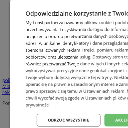
Odpowiedzialne korzystanie z Twoi
My i nasi partnerzy używamy plików cookie i podob
przechowywania i uzyskiwania dostępu do informac
urządzeniu oraz do przetwarzania danych osobowych
adres IP, unikalne identyfikatory i dane przeglądani
spersonalizowanych reklam i treści, pomiaru reklam i
odbiorców oraz ulepszania usług.
Dostawcy stron tr
również przetwarzać Twoje dane w tych i innych cel
wykorzystywać precyzyjne dane geolokalizacyjne i c
Twoje wybory dotyczą wyłącznie tej witryny. Niekt
policja
Urząd
opierać się na prawnie uzasadnionym interesie zami
Miasta
MOK
bezpieczeństwo
zatrzymanie
kradzież
MOSiR
b
prawo sprzeciwić się temu w
Ustawieniach reklam
.
reklama
chwili wycofać swoją zgodę w
Ustawieniach plików 
Portal należy do sieci
prywatności
ODRZUĆ WSZYSTKIE
AKCEP