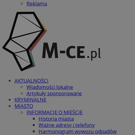
Reklama
QeSessID
m-ce.pl
1 r
MvSessID
m-ce.pl
1 r
euds
.rfihub.com
Ses
AKTUALNOŚCI
Wiadomości lokalne
Artykuły sponsorowane
KRYMINALNE
Googl
MIASTO
INFORMACJE O MIEŚCIE
Historia miasta
li_gc
5 miesi
LinkedIn
Ważne adresy i telefony
tygod
Corporation
Harmonogram wywozu odpadów
.linkedin.com