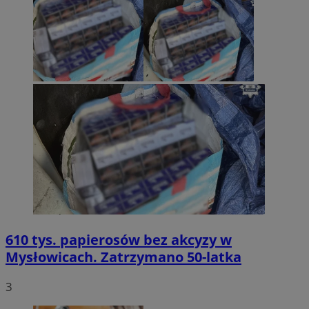
610 tys. papierosów bez akcyzy w
Mysłowicach. Zatrzymano 50-latka
3