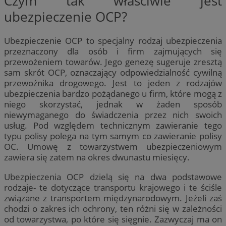
Czym tak właściwie jest
__Secure-YNID
.youtube.com
ubezpieczenie OCP?
mlcwc
.moloco.com
Ubezpieczenie OCP to specjalny rodzaj ubezpieczenia
__mguid_
.mediago.io
przeznaczony dla osób i firm zajmujących się
przewożeniem towarów. Jego genezę sugeruje zresztą
ustat_exc8mad1xduy0j7u0zfaiwzsrzvkyr
.ustat.info
sam skrót OCP, oznaczający odpowiedzialność cywilną
przewoźnika drogowego. Jest to jeden z rodzajów
ssh
1 rok
Media Force Ltd
.mfadsrvr.com
ubezpieczenia bardzo pożądanego u firm, które mogą z
niego skorzystać, jednak w żaden sposób
DSID
59 minut 53
Google LLC
niewymaganego do świadczenia przez nich swoich
sekundy
.doubleclick.net
usług. Pod względem technicznym zawieranie tego
typu polisy polega na tym samym co zawieranie polisy
OC. Umowę z towarzystwem ubezpieczeniowym
__eoi
.m-ce.pl
zawiera się zatem na okres dwunastu miesięcy.
mc
1 rok 1 miesi
Quality Unit LLC
Ubezpieczenia OCP dzielą się na dwa podstawowe
openstat_rwj63gnvkvuh0j6uty938hedXs0jcf
.openstat.eu
.quantserve.com
rodzaje- te dotyczące transportu krajowego i te ściśle
x
.advolve.io
związane z transportem międzynarodowym. Jeżeli zaś
chodzi o zakres ich ochrony, ten różni się w zależności
od towarzystwa, po które się sięgnie. Zazwyczaj ma on