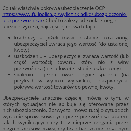
Co tak właściwie pokrywa ubezpieczenie OCP
https://www.fullpolisa.pl/wylicz-skladke/ubezpieczenie-
ocp-przewoznika/
?
Choć to zależy od konkretnego
ubezpieczyciela, najczęściej mowa tutaj o:
kradzieży – jeżeli towar zostanie ukradziony,
ubezpieczyciel zwraca jego wartość (do ustalonej
kwoty);
uszkodzeniu – ubezpieczyciel zwraca wartość (lub
część wartości) towaru, który nie z winy
przewoźnika (nie celowo) zostanie uszkodzony);
spaleniu – jeżeli towar ulegnie spaleniu (na
przykład w wyniku wypadku), ubezpieczyciel
pokrywa wartość towarów do pewnej kwoty.
Ubezpieczyciele znacznie częściej mówią o tym, w
których sytuacjach nie aplikuje się oferowane przez
nich ubezpieczenie. Zazwyczaj mowa tutaj o sytuacjach
wyraźnie sprowokowanych przez przewoźnika, azatem
takich wynikających czy to z nieprzestrzegania przez
niego przepisów prawa, czy też z bardzo nierozsądnym