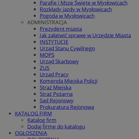
Parafie i Msze Święte w Mysłowicach
Rozkłady jazdy w Mysłowicach
Pogoda w Mysłowicach
suid
1 r
Simplifi Holdings
ADMINISTRACJA
Inc.
Prezydent miasta
.simpli.fi
Jak załatwić sprawę w Urzędzie Miasta
INSTYTUCJE
INGRESSCOOKIE
Ses
NGINX Inc.
Urząd Stanu Cywilnego
bh.contextweb.com
MOPS
Urząd Skarbowy
ZUS
Urząd Pracy
Komenda Miejska Policji
Straż Miejska
Straż Pożarna
Sąd Rejonowy
CookieScriptConsent
1 r
CookieScript
Prokuratura Rejonowa
m-ce.pl
KATALOG FIRM
Katalog firm
Dodaj firmę do katalogu
OGŁOSZENIA