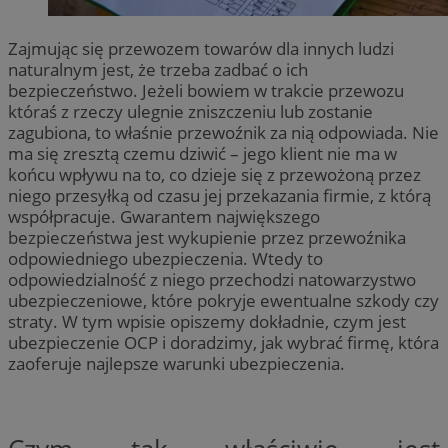
Nazwa
Nazwa
Provider
Opis
/
Domen
Domena
przechowywania
Nazwa
Provider
/
Domena
google_push
openstat_gid
.bidswitch.net
4 minuty 57
.openstat.eu
Ten plik coo
Zajmując się przewozem towarów dla innych ludzi
Okres
Nazwa
Provider
/
Domena
sekund
do zarządza
sa-user-id-v3
StackAdapt
przechowywan
naturalnym jest, że trzeba zadbać o ich
preferencji 
WMF-Uniq
.upload.wikimedia
sync.srv.stackadapt.c
prezentacją
bezpieczeństwo. Jeżeli bowiem w trakcie przewozu
TDID
1 rok
The Trade Desk Inc.
użytkownik
ustat_Xer121962iwtnwlsr2e182k4dghtw2
.ustat.info
.adsrvr.org
któraś z rzeczy ulegnie zniszczeniu lub zostanie
zagubiona, to właśnie przewoźnik za nią odpowiada. Nie
openstat_cwX7xx1t0yc1c55te79fvs0Xivmbdc
.openstat.eu
ma się zresztą czemu dziwić – jego klient nie ma w
ADK_EX_11
.adkernel.com
końcu wpływu na to, co dzieje się z przewożoną przez
__mguid_
.admaster.cc
niego przesyłką od czasu jej przekazania firmie, z którą
współpracuje. Gwarantem największego
bezpieczeństwa jest wykupienie przez przewoźnika
odpowiedniego ubezpieczenia. Wtedy to
tt_viewer
11 miesięcy 
odpowiedzialność z niego przechodzi natowarzystwo
Teads B.V.
tygodnie
.teads.tv
ubezpieczeniowe, które pokryje ewentualne szkody czy
c
.bidswitch.net
straty. W tym wpisie opiszemy dokładnie, czym jest
ubezpieczenie OCP i doradzimy, jak wybrać firmę, która
zaoferuje najlepsze warunki ubezpieczenia.
IDE
1 rok
Google LLC
.doubleclick.net