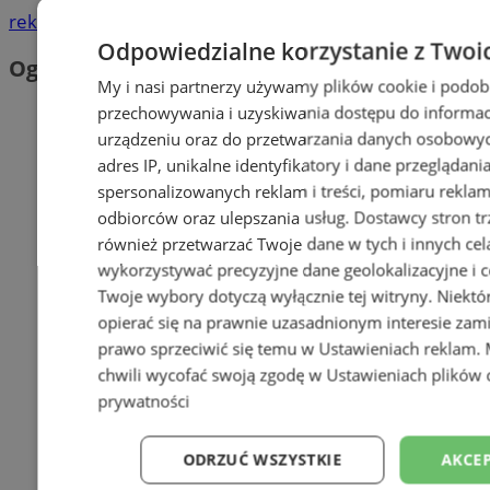
reklama
Odpowiedzialne korzystanie z Twoi
Ogłoszenia
My i nasi partnerzy używamy plików cookie i podob
przechowywania i uzyskiwania dostępu do informac
urządzeniu oraz do przetwarzania danych osobowych
adres IP, unikalne identyfikatory i dane przeglądani
spersonalizowanych reklam i treści, pomiaru reklam i
odbiorców oraz ulepszania usług.
Dostawcy stron tr
również przetwarzać Twoje dane w tych i innych cel
wykorzystywać precyzyjne dane geolokalizacyjne i c
Twoje wybory dotyczą wyłącznie tej witryny. Niekt
opierać się na prawnie uzasadnionym interesie zami
prawo sprzeciwić się temu w
Ustawieniach reklam
.
chwili wycofać swoją zgodę w
Ustawieniach plików 
prywatności
ODRZUĆ WSZYSTKIE
AKCEP