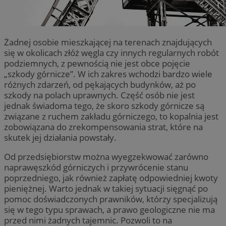
Żadnej osobie mieszkającej na terenach znajdujących
się w okolicach złóż węgla czy innych regularnych robót
podziemnych, z pewnością nie jest obce pojęcie
„szkody górnicze”. W ich zakres wchodzi bardzo wiele
różnych zdarzeń, od pękających budynków, aż po
szkody na polach uprawnych. Część osób nie jest
jednak świadoma tego, że skoro szkody górnicze są
związane z ruchem zakładu górniczego, to kopalnia jest
zobowiązana do zrekompensowania strat, które na
skutek jej działania powstały.
Od przedsiębiorstw można wyegzekwować zarówno
naprawęszkód górniczych i przywrócenie stanu
poprzedniego, jak również zapłatę odpowiedniej kwoty
pieniężnej. Warto jednak w takiej sytuacji sięgnąć po
pomoc doświadczonych prawników, którzy specjalizują
się w tego typu sprawach, a prawo geologiczne nie ma
przed nimi żadnych tajemnic. Pozwoli to na