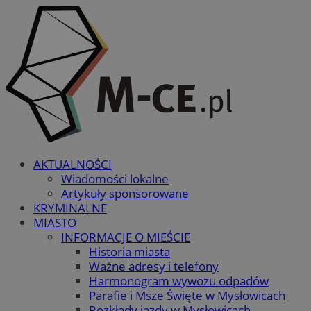
AKTUALNOŚCI
Wiadomości lokalne
Artykuły sponsorowane
KRYMINALNE
MIASTO
INFORMACJE O MIEŚCIE
Historia miasta
Ważne adresy i telefony
Harmonogram wywozu odpadów
Parafie i Msze Święte w Mysłowicach
Rozkłady jazdy w Mysłowicach