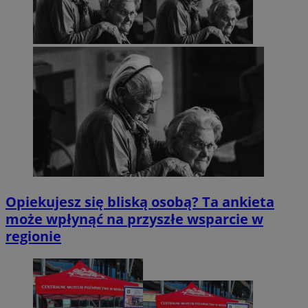
Opiekujesz się bliską osobą? Ta ankieta
może wpłynąć na przyszłe wsparcie w
regionie