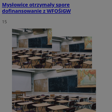
Mysłowice otrzymały spore
dofinansowanie z WFOŚiGW
15