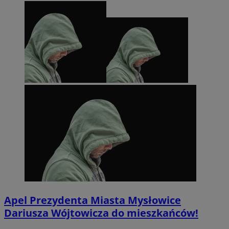
Apel Prezydenta Miasta Mysłowice
Dariusza Wójtowicza do mieszkańców!