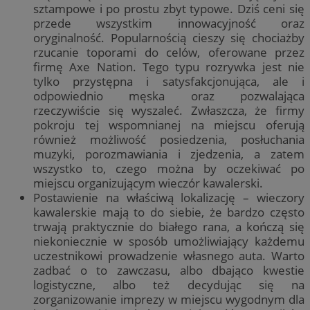
sztampowe i po prostu zbyt typowe. Dziś ceni się
przede wszystkim innowacyjność oraz
oryginalność. Popularnością cieszy się chociażby
rzucanie toporami do celów, oferowane przez
firmę Axe Nation. Tego typu rozrywka jest nie
tylko przystępna i satysfakcjonująca, ale i
odpowiednio męska oraz pozwalająca
rzeczywiście się wyszaleć. Zwłaszcza, że firmy
pokroju tej wspomnianej na miejscu oferują
również możliwość posiedzenia, posłuchania
muzyki, porozmawiania i zjedzenia, a zatem
wszystko to, czego można by oczekiwać po
miejscu organizującym wieczór kawalerski.
Postawienie na właściwą lokalizację – wieczory
kawalerskie mają to do siebie, że bardzo często
trwają praktycznie do białego rana, a kończą się
niekoniecznie w sposób umożliwiający każdemu
uczestnikowi prowadzenie własnego auta. Warto
zadbać o to zawczasu, albo dbająco kwestie
logistyczne, albo też decydując się na
zorganizowanie imprezy w miejscu wygodnym dla