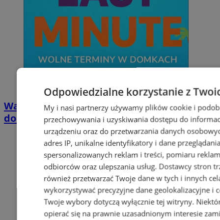
Odpowiedzialne korzystanie z Twoi
Wakacyjny wypoczynek nad Bałtykiem w
My i nasi partnerzy używamy plików cookie i podob
domkach Szmaragdowe Morze
przechowywania i uzyskiwania dostępu do informac
urządzeniu oraz do przetwarzania danych osobowych
adres IP, unikalne identyfikatory i dane przeglądani
spersonalizowanych reklam i treści, pomiaru reklam i
odbiorców oraz ulepszania usług.
Dostawcy stron tr
również przetwarzać Twoje dane w tych i innych cel
wykorzystywać precyzyjne dane geolokalizacyjne i c
Twoje wybory dotyczą wyłącznie tej witryny. Niekt
opierać się na prawnie uzasadnionym interesie zami