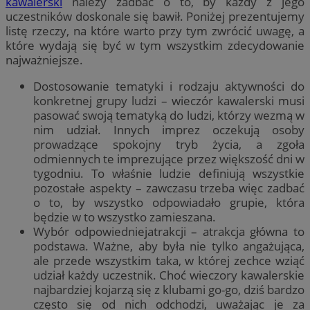
kawalerski
należy zadbać o to, by każdy z jego
uczestników doskonale się bawił. Poniżej prezentujemy
listę rzeczy, na które warto przy tym zwrócić uwagę, a
które wydają się być w tym wszystkim zdecydowanie
najważniejsze.
Dostosowanie tematyki i rodzaju aktywności do
konkretnej grupy ludzi – wieczór kawalerski musi
pasować swoją tematyką do ludzi, którzy wezmą w
nim udział. Innych imprez oczekują osoby
prowadzące spokojny tryb życia, a zgoła
odmiennych te imprezujące przez większość dni w
tygodniu. To właśnie ludzie definiują wszystkie
pozostałe aspekty – zawczasu trzeba więc zadbać
o to, by wszystko odpowiadało grupie, która
będzie w to wszystko zamieszana.
Wybór odpowiedniejatrakcji – atrakcja główna to
podstawa. Ważne, aby była nie tylko angażująca,
ale przede wszystkim taka, w której zechce wziąć
udział każdy uczestnik. Choć wieczory kawalerskie
najbardziej kojarzą się z klubami go-go, dziś bardzo
często się od nich odchodzi, uważając je za