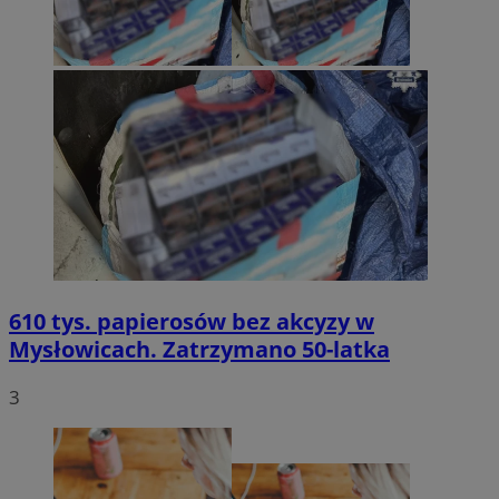
610 tys. papierosów bez akcyzy w
Mysłowicach. Zatrzymano 50-latka
3