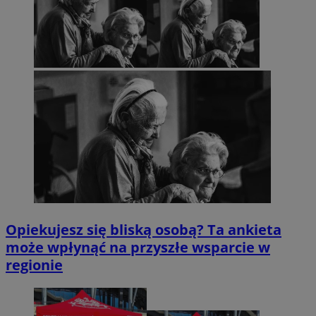
Opiekujesz się bliską osobą? Ta ankieta
może wpłynąć na przyszłe wsparcie w
regionie