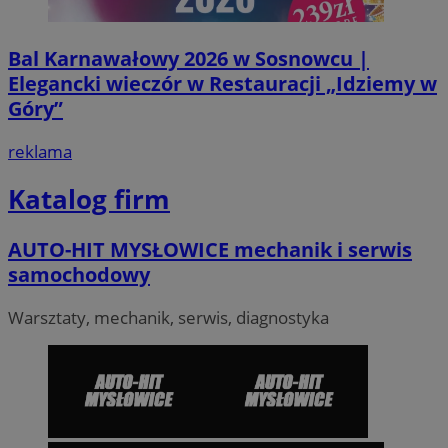
Bal Karnawałowy 2026 w Sosnowcu |
VISITOR_PRIVACY_METADATA
5 miesi
YouTube
tygod
Elegancki wieczór w Restauracji „Idziemy w
.youtube.com
Góry”
reklama
Katalog firm
AUTO-HIT MYSŁOWICE mechanik i serwis
samochodowy
Warsztaty, mechanik, serwis, diagnostyka