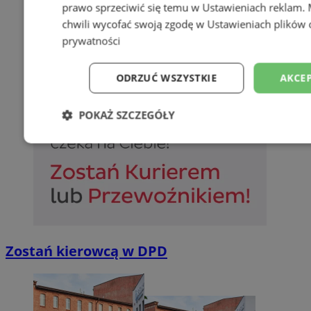
prawo sprzeciwić się temu w
Ustawieniach reklam
.
chwili wycofać swoją zgodę w
Ustawieniach plików 
prywatności
ODRZUĆ WSZYSTKIE
AKCEP
POKAŻ SZCZEGÓŁY
Niezbędne
Wydajność
Targetowani
Niesklasyfikowane
Zostań kierowcą w DPD
Niezbędne
Wydajność
Targetowanie
Funkcjonalno