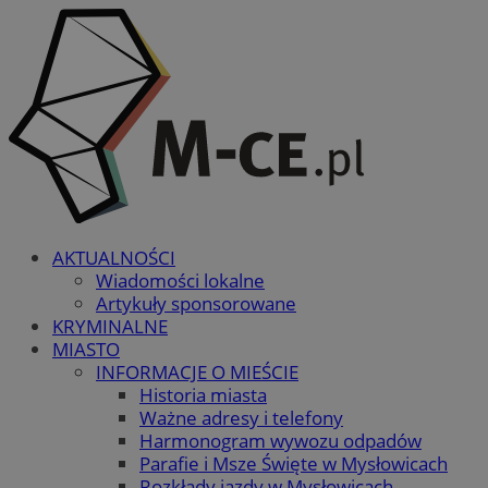
AKTUALNOŚCI
Wiadomości lokalne
Artykuły sponsorowane
KRYMINALNE
MIASTO
INFORMACJE O MIEŚCIE
Historia miasta
Ważne adresy i telefony
Harmonogram wywozu odpadów
Parafie i Msze Święte w Mysłowicach
Rozkłady jazdy w Mysłowicach