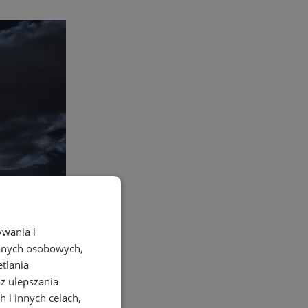
ywania i
danych osobowych,
etlania
az ulepszania
 i innych celach,