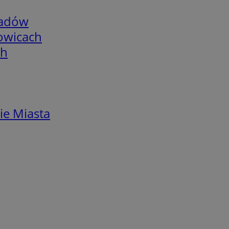
adów
łowicach
ch
ie Miasta