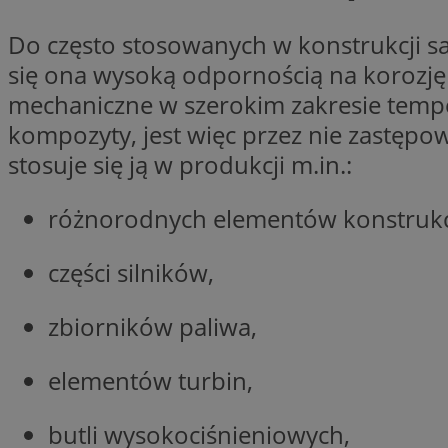
__cf_bm
Do często stosowanych w konstrukcji sa
się ona wysoką odpornością na korozję
VISITOR_PRIVACY_
mechaniczne w szerokim zakresie temper
kompozyty, jest więc przez nie zastępo
stosuje się ją w produkcji m.in.:
różnorodnych elementów konstrukcy
Nazwa
Pro
części silników,
Nazwa
Nazwa
Do
Nazwa
openstat_gid
sa-user-id-v3
google_push
.bi
WMF-Uniq
zbiorników paliwa,
TDID
ustat_Xer121962iw
elementów turbin,
openstat_cwX7xx1t
ADK_EX_11
tt_viewer
butli wysokociśnieniowych,
c
__mguid_