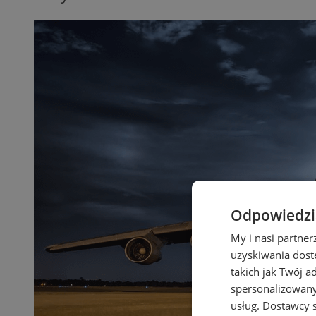
Odpowiedzia
My i nasi partne
uzyskiwania dost
takich jak Twój a
spersonalizowanyc
usług.
Dostawcy s