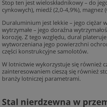
Stop ten jest wieloskładnikowy – do jeg
SessID
cynkowych), miedź (2,0-4,9%), magnez (
QeSessID
MvSessID
Duraluminium jest lekkie – jego ciężar 
euds
wytrzymałe – jego doraźna wytrzymało
korozję. Z tego względu, dural plateru
li_gc
wytworzeniana jego powierzchni ochron
części konstrukcyjne samolotów.
suid
W lotnictwie wykorzystuje się również c
zainteresowaniem cieszą się również st
INGRESSCOOKIE
branży lotniczej parametrami.
CookieScriptConse
Stal nierdzewna w przem