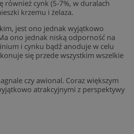
ię również cynk (5-7%, w duralach
entyfikator sesji.
eszki krzemu i żelaza.
entyfikator sesji.
entyfikator sesji.
tkim, jest ono jednak wyjątkowo
 do przechowywania
Ma ono jednak niską odporność na
niu do usług
e, czy użytkownik
minium i cynku bądź anoduje w celu
enia lub reklamy.
y gościa na
onuje się przede wszystkim wszelkie
nych celów
 identyfikatora
 magnale czy awional. Coraz większym
 wyjątkowo atrakcyjnymi z perspektywy
erów obsługuje
ekście
lu optymalizacji
rzez usługę Cookie-
preferencji
 na pliki cookie.
ookie Cookie-