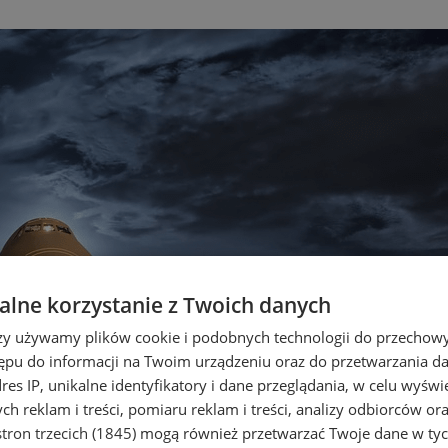
lne korzystanie z Twoich danych
rzy używamy plików cookie i podobnych technologii do przechow
ępu do informacji na Twoim urządzeniu oraz do przetwarzania 
dres IP, unikalne identyfikatory i dane przeglądania, w celu wyświ
h reklam i treści, pomiaru reklam i treści, analizy odbiorców or
tron trzecich (1845)
mogą również przetwarzać Twoje dane w tych