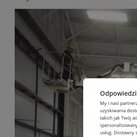
Odpowiedzia
My i nasi partne
uzyskiwania dost
takich jak Twój a
spersonalizowanyc
usług.
Dostawcy s