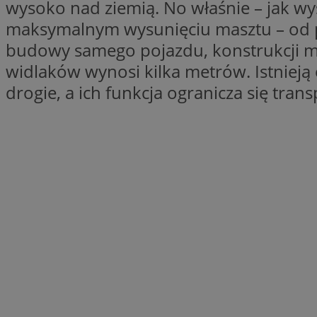
__cf_bm
wysoko nad ziemią. No właśnie – jak w
maksymalnym wysunięciu masztu – od po
budowy samego pojazdu, konstrukcji m
VISITOR_PRIVACY_
widlaków wynosi kilka metrów. Istnieją
drogie, a ich funkcja ogranicza się tra
Nazwa
Pro
Nazwa
Nazwa
Do
Nazwa
openstat_gid
sa-user-id-v3
google_push
.bi
WMF-Uniq
TDID
ustat_Xer121962iw
openstat_cwX7xx1t
ADK_EX_11
tt_viewer
c
__mguid_