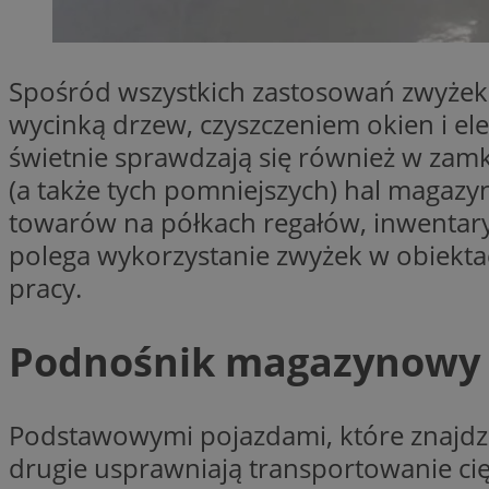
SessID
QeSessID
Spośród wszystkich zastosowań zwyżek 
MvSessID
euds
wycinką drzew, czyszczeniem okien i el
świetnie sprawdzają się również w zam
(a także tych pomniejszych) hal maga
li_gc
towarów na półkach regałów, inwentary
polega wykorzystanie zwyżek w obiekt
suid
pracy.
INGRESSCOOKIE
Podnośnik magazynowy –
CookieScriptConse
Podstawowymi pojazdami, które znajdzi
drugie usprawniają transportowanie cię