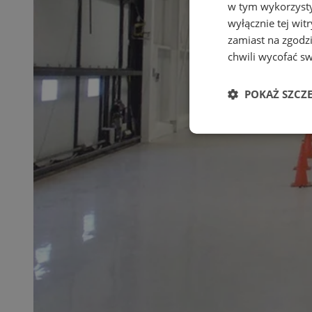
w tym wykorzysty
wyłącznie tej wi
zamiast na zgodz
chwili wycofać s
POKAŻ SZCZ
Niezbędne
Ni
Niezbędne pliki cook
zarządzanie kontem. 
Nazwa