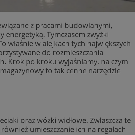
entyfikator sesji.
entyfikator sesji.
 związane z pracami budowlanymi,
entyfikator sesji.
 do przechowywania
czy energetyką. Tymczasem zwyżki
niu do usług
e, czy użytkownik
o właśnie w alejkach tych największych
enia lub reklamy.
orzystywane do rozmieszczania
y gościa na
nych celów
ch. Krok po kroku wyjaśniamy, na czym
 magazynowy to tak cenne narzędzie
 identyfikatora
erów obsługuje
ekście
lu optymalizacji
rzez usługę Cookie-
preferencji
ciaki oraz wózki widłowe. Zwłaszcza te
 na pliki cookie.
ookie Cookie-
 również umieszczanie ich na regałach