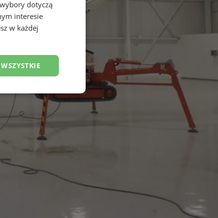
 wybory dotyczą
nym interesie
sz w każdej
 WSZYSTKIE
esklasyfikowane
ane
owanie użytkownika i
j.