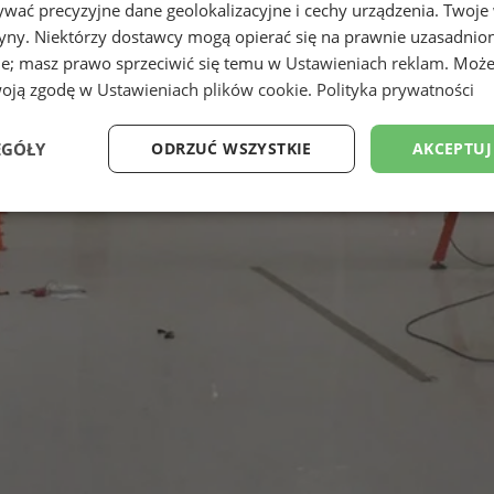
wać precyzyjne dane geolokalizacyjne i cechy urządzenia. Twoje
tryny. Niektórzy dostawcy mogą opierać się na prawnie uzasadnio
ie; masz prawo sprzeciwić się temu w
Ustawieniach reklam
. Może
woją zgodę w
Ustawieniach plików cookie
.
Polityka prywatności
EGÓŁY
ODRZUĆ WSZYSTKIE
AKCEPTUJ
Wydajność
Targetowanie
Funkcjonalność
Ni
ezbędne
Wydajność
Targetowanie
Funkcjonalność
Niesklasyfikow
ie umożliwiają korzystanie z podstawowych funkcji strony internetowej, takich jak log
Bez niezbędnych plików cookie nie można prawidłowo korzystać ze strony internetowe
Okres
Provider
/
Domena
Opis
przechowywania