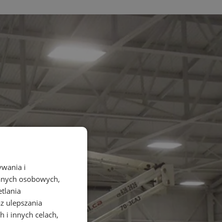
ywania i
danych osobowych,
etlania
az ulepszania
 i innych celach,