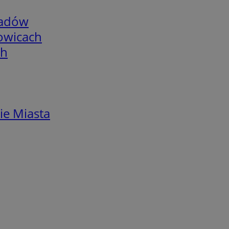
adów
łowicach
ch
ie Miasta