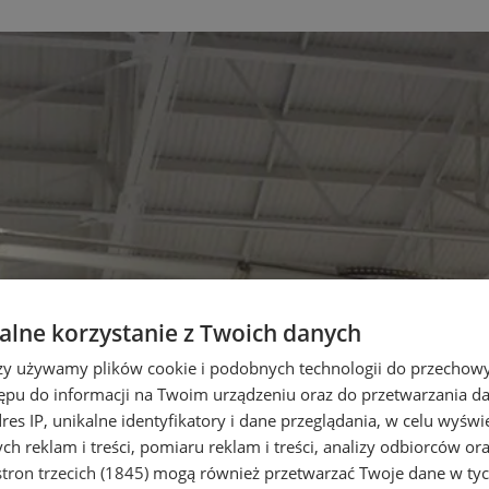
lne korzystanie z Twoich danych
rzy używamy plików cookie i podobnych technologii do przechow
ępu do informacji na Twoim urządzeniu oraz do przetwarzania 
dres IP, unikalne identyfikatory i dane przeglądania, w celu wyświ
h reklam i treści, pomiaru reklam i treści, analizy odbiorców or
tron trzecich (1845)
mogą również przetwarzać Twoje dane w tych