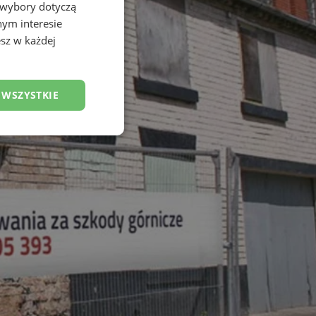
 wybory dotyczą
nym interesie
sz w każdej
 WSZYSTKIE
esklasyfikowane
ane
owanie użytkownika i
j.