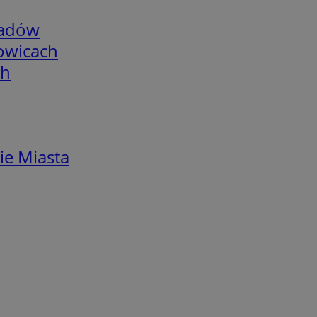
adów
łowicach
ch
ie Miasta