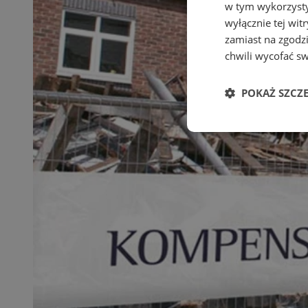
w tym wykorzysty
wyłącznie tej wi
zamiast na zgodz
chwili wycofać s
POKAŻ SZCZ
Niezbędne
Ni
Niezbędne pliki cook
zarządzanie kontem. 
Nazwa