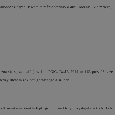
niania ludzi i
trony internetowej,
ilionów złotych. Kwota ta rośnie średnio o 40% rocznie. Nie zwlekaj!
e ważnych raportów
ryny internetowej.
nformacje o zgodzie
ncjach dotyczących
ia z witryny.
olityki prywatności
ich przestrzeganie
temu użytkownik nie
woich preferencji,
 z regulacjami
na się sprzeciwić (art. 144 PGiG, Dz.U. 2011 nr 163 poz. 981, ze
 i przechowywania
 służy do
iędzy ruchem zakładu górniczego a szkodą.
iadomień push do
formacji na temat
o tym, w jaki
edzających ze stroną
ta ze strony
st on zazwyczaj
y, które użytkownik
elów śledzenia i
iedzeniem tej
 poprawy
użytkownika i
ryny.
_viewer”, aby pomóc
óre widzisz w
użytkownikiem obiektu bądź gruntu, na którym wystąpiły szkody. Gdy
 służy do
kie jest używany do
ęstotliwości
 identyfikacji