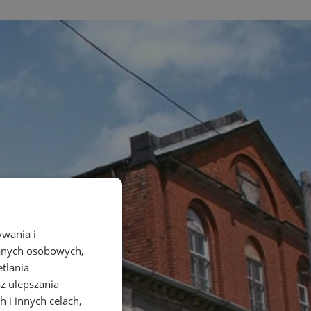
ywania i
danych osobowych,
etlania
az ulepszania
 i innych celach,