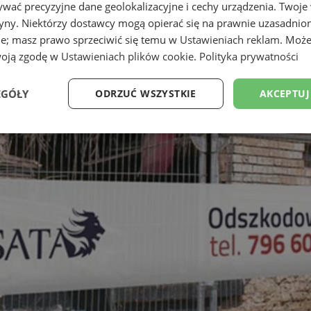
wać precyzyjne dane geolokalizacyjne i cechy urządzenia. Twoje
tryny. Niektórzy dostawcy mogą opierać się na prawnie uzasadnio
ie; masz prawo sprzeciwić się temu w
Ustawieniach reklam
. Może
woją zgodę w
Ustawieniach plików cookie
.
Polityka prywatności
EGÓŁY
ODRZUĆ WSZYSTKIE
AKCEPTUJ
Wydajność
Targetowanie
Funkcjonalność
Ni
ezbędne
Wydajność
Targetowanie
Funkcjonalność
Niesklasyfikow
ie umożliwiają korzystanie z podstawowych funkcji strony internetowej, takich jak log
Bez niezbędnych plików cookie nie można prawidłowo korzystać ze strony internetowe
Okres
Provider
/
Domena
Opis
przechowywania