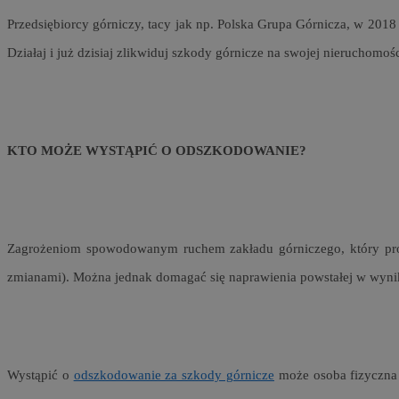
__cf_bm
Przedsiębiorcy górniczy, tacy jak np. Polska Grupa Górnicza, w 2018
Działaj i już dzisiaj zlikwiduj szkody górnicze na swojej nieruchomośc
VISITOR_PRIVACY_
KTO MOŻE WYSTĄPIĆ O ODSZKODOWANIE?
Nazwa
Pro
Nazwa
Nazwa
Do
Zagrożeniom spowodowanym ruchem zakładu górniczego, który prowa
Nazwa
openstat_gid
sa-user-id-v3
google_push
.bi
zmianami). Można jednak domagać się naprawienia powstałej w wyni
WMF-Uniq
TDID
ustat_Xer121962iw
openstat_cwX7xx1t
ADK_EX_11
tt_viewer
Wystąpić o
odszkodowanie za szkody górnicze
może osoba fizyczna 
c
__mguid_