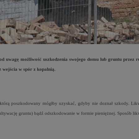
m-ce.pl
1 rok
Ten plik cookie przechowuje id
m-ce.pl
1 rok
Ten plik cookie przechowuje id
m-ce.pl
1 rok
Ten plik cookie przechowuje id
.rfihub.com
Sesja
Ten plik cookie jest używany
zgody użytkownika w odniesie
śledzenia. Zazwyczaj rejestruj
zdecydował się na usługi śledz
5 miesięcy 4
Służy do przechowywania zgod
LinkedIn
tygodnie
używanie plików cookie do in
pod uwagę możliwość uszkodzenia swojego domu lub gruntu przez 
Corporation
.linkedin.com
 wejścia w spór z kopalnią.
1 rok
Do przechowywania unikalnego
Simplifi Holdings
sesji.
Inc.
.simpli.fi
Sesja
Rejestruje, który klaster serw
NGINX Inc.
gościa. Jest to używane w kont
Google Privacy Policy
bh.contextweb.com
równoważenia obciążenia w ce
i, którą poszkodowany mógłby uzyskać, gdyby nie doznał szkody. Likw
doświadczenia użytkownika.
nt
1 rok
Ten plik cookie jest używany p
ultywację gruntu) bądź odszkodowanie w formie pieniężnej. Sposób li
CookieScript
Script.com do zapamiętywania 
m-ce.pl
dotyczących zgody użytkownika
Jest to konieczne, aby baner c
Script.com działał poprawnie.