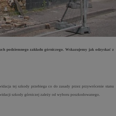
entyfikator sesji.
entyfikator sesji.
entyfikator sesji.
 do przechowywania
niu do usług
e, czy użytkownik
enia lub reklamy.
y gościa na
nych celów
ruch podziemnego zakładu górniczego. Wskazujemy jak odzyskać z
 identyfikatora
erów obsługuje
ekście
lu optymalizacji
idacja tej szkody przebiega co do zasady przez przywrócenie stanu
rzez usługę Cookie-
kwidacji szkody górniczej zależy od wyboru poszkodowanego.
preferencji
 na pliki cookie.
ookie Cookie-