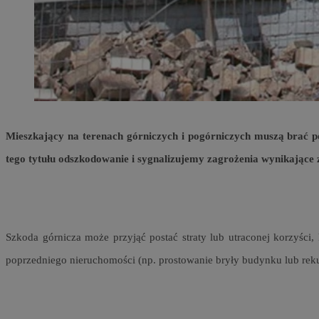
SessID
QeSessID
MvSessID
euds
li_gc
Mieszkający na terenach górniczych i pogórniczych muszą brać 
tego tytułu odszkodowanie i sygnalizujemy zagrożenia wynikające z
suid
INGRESSCOOKIE
Szkoda górnicza może przyjąć postać straty lub utraconej korzyśc
CookieScriptConse
poprzedniego nieruchomości (np. prostowanie bryły budynku lub rek