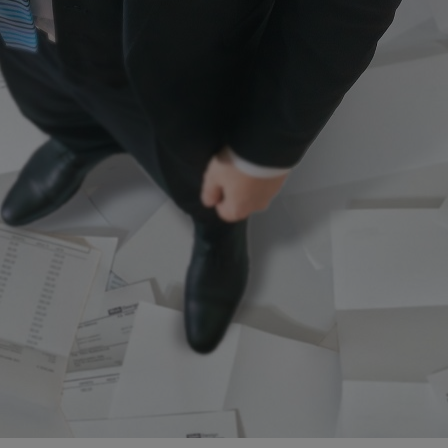
entyfikator sesji.
entyfikator sesji.
entyfikator sesji.
 do przechowywania
niu do usług
e, czy użytkownik
enia lub reklamy.
y gościa na
nych celów
 identyfikatora
erów obsługuje
ekście
lu optymalizacji
rzez usługę Cookie-
preferencji
 na pliki cookie.
ookie Cookie-