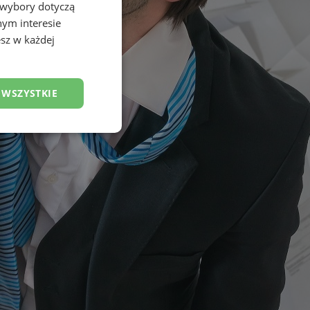
 wybory dotyczą
nym interesie
sz w każdej
 WSZYSTKIE
esklasyfikowane
ane
owanie użytkownika i
j.