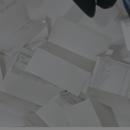
m-ce.pl
1 rok
Ten plik cookie przechowuje id
m-ce.pl
1 rok
Ten plik cookie przechowuje id
m-ce.pl
1 rok
Ten plik cookie przechowuje id
.rfihub.com
Sesja
Ten plik cookie jest używany
zgody użytkownika w odniesie
śledzenia. Zazwyczaj rejestruj
zdecydował się na usługi śledz
5 miesięcy 4
Służy do przechowywania zgod
LinkedIn
tygodnie
używanie plików cookie do in
Corporation
.linkedin.com
1 rok
Do przechowywania unikalnego
Simplifi Holdings
sesji.
Inc.
.simpli.fi
Sesja
Rejestruje, który klaster serw
NGINX Inc.
gościa. Jest to używane w kont
Google Privacy Policy
bh.contextweb.com
równoważenia obciążenia w ce
doświadczenia użytkownika.
nt
1 rok
Ten plik cookie jest używany p
CookieScript
Script.com do zapamiętywania 
m-ce.pl
dotyczących zgody użytkownika
Jest to konieczne, aby baner c
Script.com działał poprawnie.