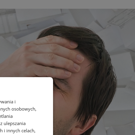
ywania i
danych osobowych,
etlania
az ulepszania
 i innych celach,