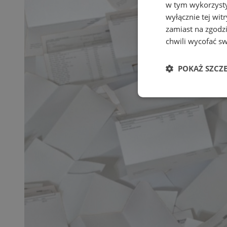
w tym wykorzysty
wyłącznie tej wi
zamiast na zgodz
chwili wycofać s
POKAŻ SZCZ
Niezbędne
Ni
Niezbędne pliki cook
zarządzanie kontem. 
Nazwa