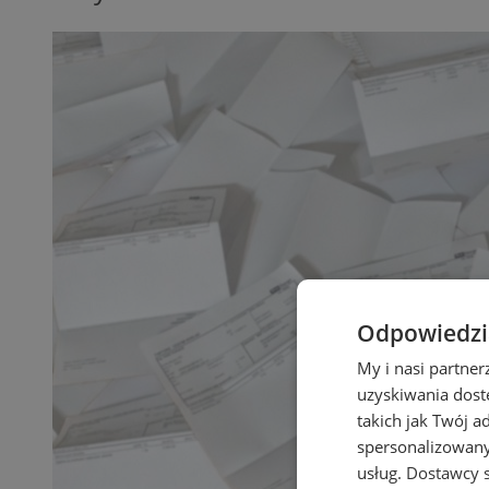
Odpowiedzia
My i nasi partne
uzyskiwania dost
takich jak Twój a
spersonalizowanyc
usług.
Dostawcy s