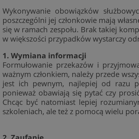
__cf_bm
Wykonywanie obowiązków służbowych 
poszczególni jej członkowie mają własn
VISITOR_PRIVACY_
się w ramach zespołu. Brak takiej kompet
w większości przypadków wystarczy odro
1. Wymiana informacji
Formułowanie przekazów i przyjmowan
ważnym członkiem, należy przede wszyst
Nazwa
jest ich pewnym, najlepiej od razu 
Pro
Nazwa
Nazwa
Do
Nazwa
openstat_gid
ponieważ obawiają się pytać czy prosi
sa-user-id-v3
google_push
.bi
WMF-Uniq
Chcąc być natomiast lepiej rozumia
TDID
ustat_Xer121962iw
szkoleniach, ale też z pomocą wielu po
openstat_cwX7xx1t
ADK_EX_11
tt_viewer
c
2. Zaufanie
__mguid_