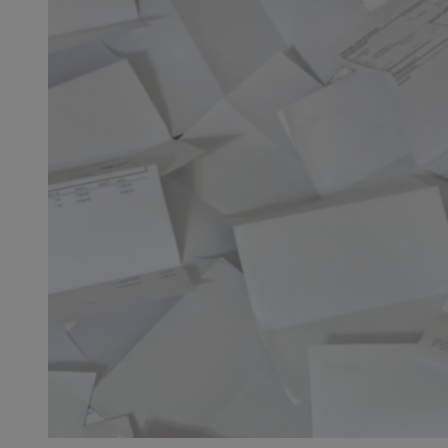
SessID
QeSessID
MvSessID
euds
li_gc
suid
INGRESSCOOKIE
CookieScriptConse