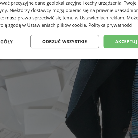
wać precyzyjne dane geolokalizacyjne i cechy urządzenia. Twoje
tryny. Niektórzy dostawcy mogą opierać się na prawnie uzasadnio
ie; masz prawo sprzeciwić się temu w
Ustawieniach reklam
. Może
woją zgodę w
Ustawieniach plików cookie
.
Polityka prywatności
EGÓŁY
ODRZUĆ WSZYSTKIE
AKCEPTUJ
Wydajność
Targetowanie
Funkcjonalność
Ni
ezbędne
Wydajność
Targetowanie
Funkcjonalność
Niesklasyfikow
ie umożliwiają korzystanie z podstawowych funkcji strony internetowej, takich jak log
Bez niezbędnych plików cookie nie można prawidłowo korzystać ze strony internetowe
Okres
Provider
/
Domena
Opis
przechowywania