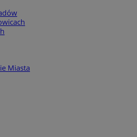
adów
łowicach
ch
ie Miasta