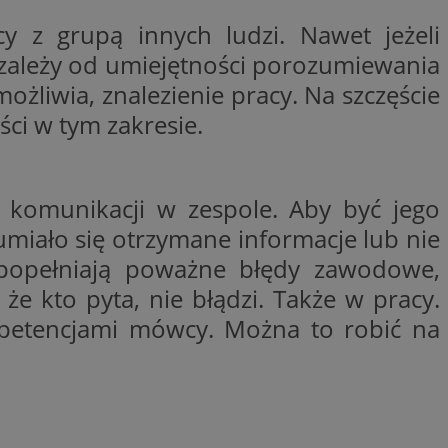
niania ludzi i
trony internetowej,
 z grupą innych ludzi. Nawet jeżeli
e ważnych raportów
ryny internetowej.
t zależy od umiejętności porozumiewania
nformacje o zgodzie
możliwia, znalezienie pracy. Na szczęście
ncjach dotyczących
ia z witryny.
olityki prywatności
ci w tym zakresie.
ich przestrzeganie
temu użytkownik nie
woich preferencji,
 z regulacjami
 komunikacji w zespole. Aby być jego
umiało się otrzymane informacje lub nie
o popełniają poważne błędy zawodowe,
e kto pyta, nie błądzi. Także w pracy.
 i przechowywania
 służy do
iadomień push do
formacji na temat
petencjami mówcy. Można to robić na
o tym, w jaki
edzających ze stroną
ta ze strony
st on zazwyczaj
y, które użytkownik
elów śledzenia i
iedzeniem tej
 poprawy
użytkownika i
ryny.
_viewer”, aby pomóc
óre widzisz w
 służy do
kie jest używany do
ęstotliwości
 identyfikacji