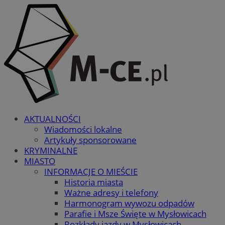
AKTUALNOŚCI
Wiadomości lokalne
Artykuły sponsorowane
KRYMINALNE
MIASTO
INFORMACJE O MIEŚCIE
Historia miasta
Ważne adresy i telefony
Harmonogram wywozu odpadów
Parafie i Msze Święte w Mysłowicach
Rozkłady jazdy w Mysłowicach