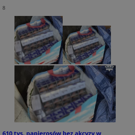
8
610 tys. papierosów bez akcyzy w