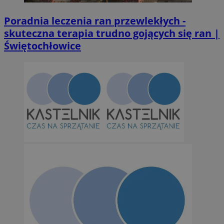
Poradnia leczenia ran przewlekłych -
suid
1 r
Simplifi Holdings
skuteczna terapia trudno gojących się ran |
Inc.
Świętochłowice
.simpli.fi
INGRESSCOOKIE
Ses
NGINX Inc.
bh.contextweb.com
CookieScriptConsent
1 r
CookieScript
m-ce.pl