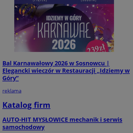
Bal Karnawałowy 2026 w Sosnowcu |
Elegancki wieczór w Restauracji „Idziemy w
Góry”
reklama
Katalog firm
AUTO-HIT MYSŁOWICE mechanik i serwis
samochodowy
Provider
/
Okres