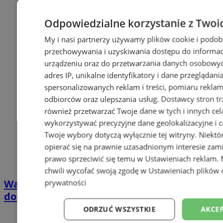
Odpowiedzialne korzystanie z Twoi
My i nasi partnerzy używamy plików cookie i podob
przechowywania i uzyskiwania dostępu do informac
urządzeniu oraz do przetwarzania danych osobowych
adres IP, unikalne identyfikatory i dane przeglądani
spersonalizowanych reklam i treści, pomiaru reklam i
odbiorców oraz ulepszania usług.
Dostawcy stron tr
również przetwarzać Twoje dane w tych i innych cel
wykorzystywać precyzyjne dane geolokalizacyjne i c
Twoje wybory dotyczą wyłącznie tej witryny. Niekt
opierać się na prawnie uzasadnionym interesie zami
prawo sprzeciwić się temu w
Ustawieniach reklam
.
chwili wycofać swoją zgodę w
Ustawieniach plików 
Wakacyjny wypoczynek nad Bałtykiem w
prywatności
domkach Szmaragdowe Morze
ODRZUĆ WSZYSTKIE
AKCEP