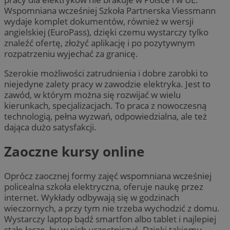
Wspomniana wcześniej Szkoła Partnerska Viessmann
wydaje komplet dokumentów, również w wersji
angielskiej (EuroPass), dzięki czemu wystarczy tylko
znaleźć ofertę, złożyć aplikację i po pozytywnym
rozpatrzeniu wyjechać za granicę.
Szerokie możliwości zatrudnienia i dobre zarobki to
niejedyne zalety pracy w zawodzie elektryka. Jest to
zawód, w którym można się rozwijać w wielu
kierunkach, specjalizacjach. To praca z nowoczesną
technologią, pełna wyzwań, odpowiedzialna, ale też
dająca dużo satysfakcji.
Zaoczne kursy online
Oprócz zaocznej formy zajęć wspomniana wcześniej
policealna szkoła elektryczna, oferuje naukę przez
internet. Wykłady odbywają się w godzinach
wieczornych, a przy tym nie trzeba wychodzić z domu.
Wystarczy laptop bądź smartfon albo tablet i najlepiej
stałe łącze, by w nich uczestniczyć. Dzięki takiemu