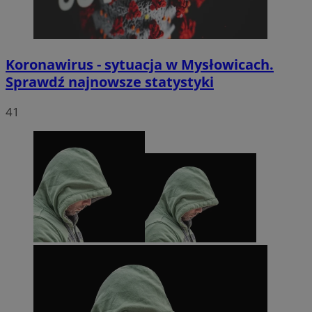
Koronawirus - sytuacja w Mysłowicach.
Sprawdź najnowsze statystyki
41