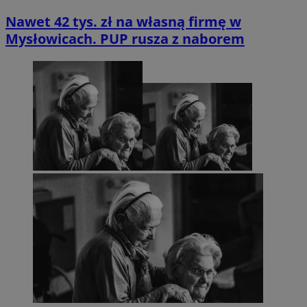
Nawet 42 tys. zł na własną firmę w
Mysłowicach. PUP rusza z naborem