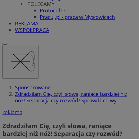
POLECAMY
Protocol IT
Pracuj.pl - praca w Mysłowicach
REKLAMA
WSPÓŁPRACA
Sponsorowane
Zdradziłam Cię, czyli słowa, raniące bardziej niż
nóż! Separacja czy rozwód? Sprawdź co wy
reklama
Zdradziłam Cię, czyli słowa, raniące
bardziej niż nóż! Separacja czy rozwód?