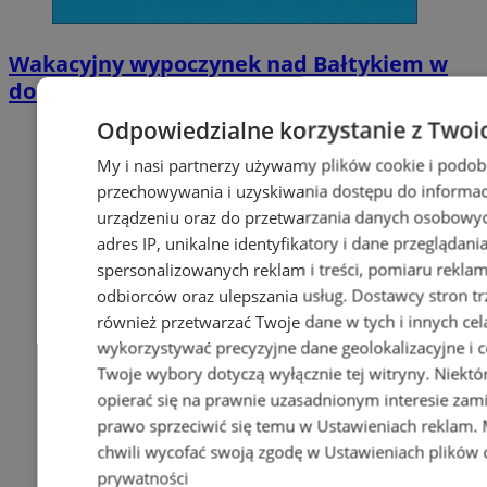
Wakacyjny wypoczynek nad Bałtykiem w
domkach Szmaragdowe Morze
Odpowiedzialne korzystanie z Twoi
My i nasi partnerzy używamy plików cookie i podob
przechowywania i uzyskiwania dostępu do informac
urządzeniu oraz do przetwarzania danych osobowych
adres IP, unikalne identyfikatory i dane przeglądani
spersonalizowanych reklam i treści, pomiaru reklam i
odbiorców oraz ulepszania usług.
Dostawcy stron tr
również przetwarzać Twoje dane w tych i innych cel
wykorzystywać precyzyjne dane geolokalizacyjne i c
Twoje wybory dotyczą wyłącznie tej witryny. Niekt
opierać się na prawnie uzasadnionym interesie zami
prawo sprzeciwić się temu w
Ustawieniach reklam
.
chwili wycofać swoją zgodę w
Ustawieniach plików 
prywatności