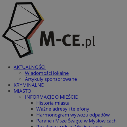
AKTUALNOŚCI
Wiadomości lokalne
Artykuły sponsorowane
KRYMINALNE
MIASTO
INFORMACJE O MIEŚCIE
Historia miasta
Ważne adresy i telefony
Harmonogram wywozu odpadów
Parafie i Msze Święte w Mysłowicach
Rozkłady jazdy w Mysłowicach