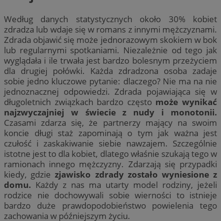
Według danych statystycznych około 30% kobiet
zdradza lub wdaje się w romans z innymi mężczyznami.
Zdrada objawić się może jednorazowym skokiem w bok
lub regularnymi spotkaniami. Niezależnie od tego jak
wyglądała i ile trwała jest bardzo bolesnym przeżyciem
dla drugiej połówki. Każda zdradzona osoba zadaje
sobie jedno kluczowe pytanie: dlaczego? Nie ma na nie
jednoznacznej odpowiedzi. Zdrada pojawiająca się w
długoletnich związkach bardzo często
może wynikać
najzwyczajniej w świecie z nudy i monotonii.
Czasami zdarza się, że partnerzy mający na swoim
koncie długi staż zapominają o tym jak ważna jest
czułość i zaskakiwanie siebie nawzajem. Szczególnie
istotne jest to dla kobiet, dlatego właśnie szukają tego w
ramionach innego mężczyzny. Zdarzają się przypadki
kiedy, gdzie
zjawisko zdrady zostało wyniesione z
domu.
Każdy z nas ma utarty model rodziny, jeżeli
rodzice nie dochowywali sobie wierności to istnieje
bardzo duże prawdopodobieństwo powielenia tego
zachowania w późniejszym życiu.