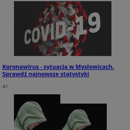
Koronawirus - sytuacja w Mysłowicach.
Sprawdź najnowsze statystyki
41