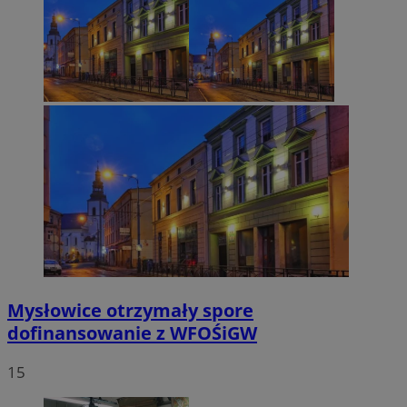
Mysłowice otrzymały spore
dofinansowanie z WFOŚiGW
15