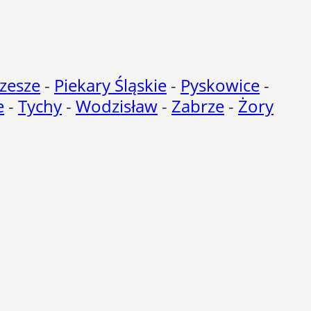
zesze
-
Piekary Śląskie
-
Pyskowice
-
e
-
Tychy
-
Wodzisław
-
Zabrze
-
Żory