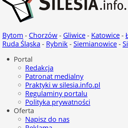
Bytom
-
Chorzów
-
Gliwice
-
Katowice
-
Ruda Śląska
-
Rybnik
-
Siemianowice
-
S
Portal
Redakcja
Patronat medialny
Praktyki w silesia.info.pl
Regulaminy portalu
Polityka prywatności
Oferta
Napisz do nas
Reklama