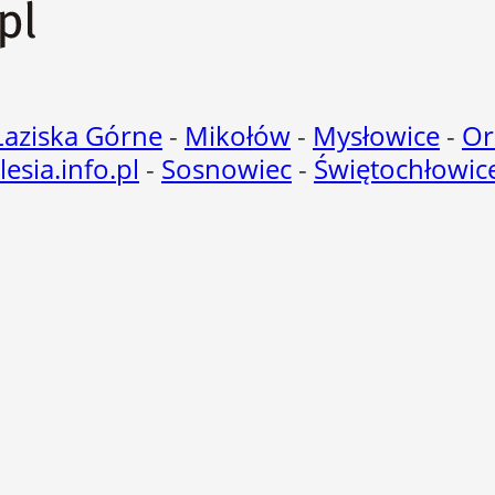
Łaziska Górne
-
Mikołów
-
Mysłowice
-
Or
ilesia.info.pl
-
Sosnowiec
-
Świętochłowic