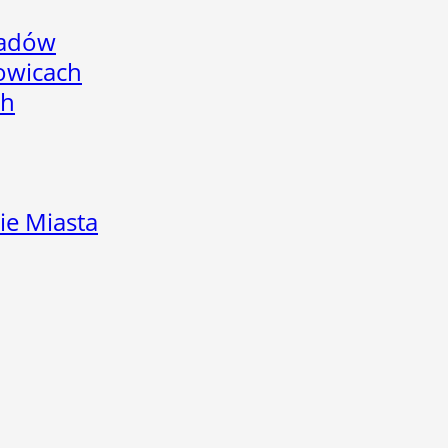
adów
łowicach
ch
ie Miasta