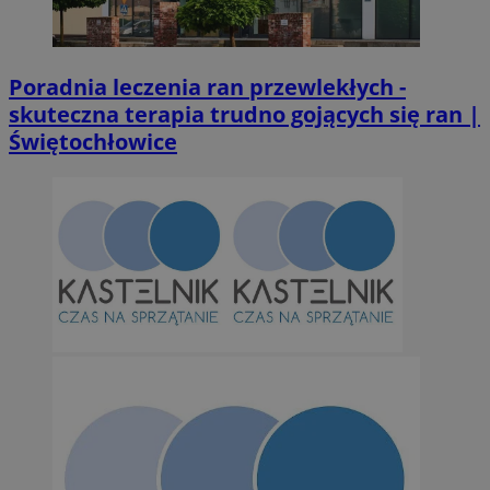
przechow
SessID
m-ce.pl
1 r
Poradnia leczenia ran przewlekłych -
skuteczna terapia trudno gojących się ran |
QeSessID
m-ce.pl
1 r
Świętochłowice
MvSessID
m-ce.pl
1 r
euds
.rfihub.com
Ses
Googl