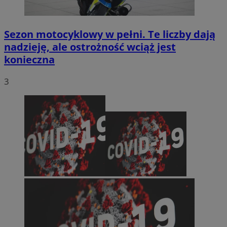
Sezon motocyklowy w pełni. Te liczby dają
nadzieję, ale ostrożność wciąż jest
konieczna
3