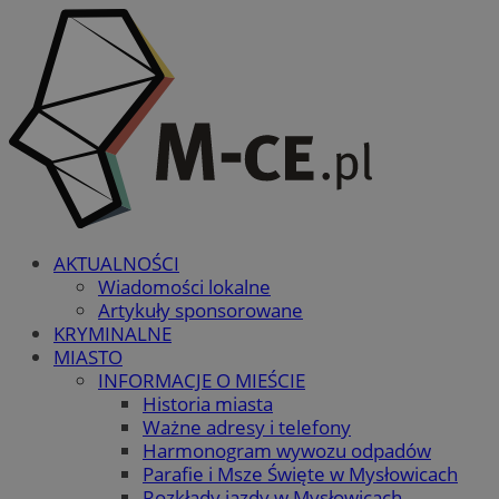
AKTUALNOŚCI
Wiadomości lokalne
Artykuły sponsorowane
KRYMINALNE
MIASTO
INFORMACJE O MIEŚCIE
Historia miasta
Ważne adresy i telefony
Harmonogram wywozu odpadów
Parafie i Msze Święte w Mysłowicach
Rozkłady jazdy w Mysłowicach