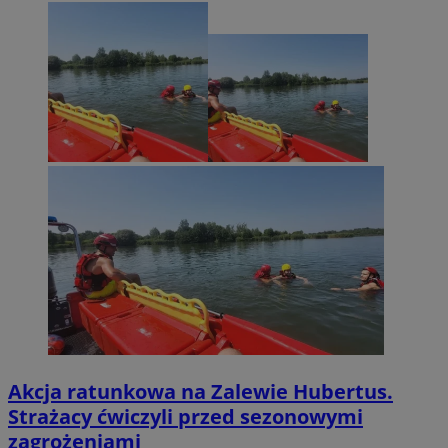
Akcja ratunkowa na Zalewie Hubertus.
Strażacy ćwiczyli przed sezonowymi
zagrożeniami