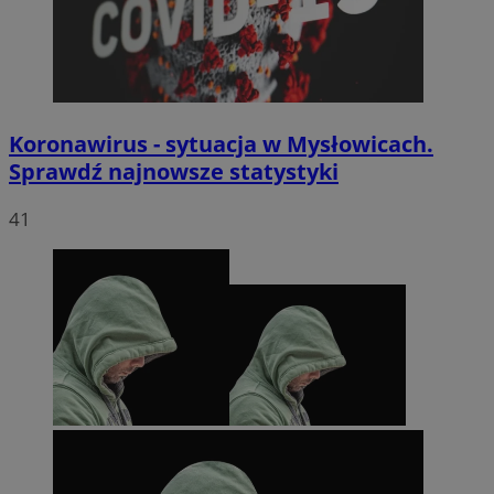
Koronawirus - sytuacja w Mysłowicach.
Sprawdź najnowsze statystyki
41