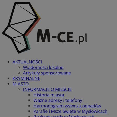
AKTUALNOŚCI
Wiadomości lokalne
Artykuły sponsorowane
KRYMINALNE
MIASTO
INFORMACJE O MIEŚCIE
Historia miasta
Ważne adresy i telefony
Harmonogram wywozu odpadów
Parafie i Msze Święte w Mysłowicach
Rozkłady jazdy w Mysłowicach