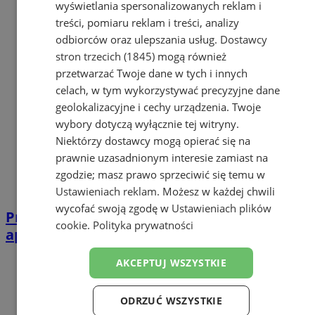
wyświetlania spersonalizowanych reklam i
treści, pomiaru reklam i treści, analizy
odbiorców oraz ulepszania usług.
Dostawcy
stron trzecich (1845)
mogą również
przetwarzać Twoje dane w tych i innych
celach, w tym wykorzystywać precyzyjne dane
geolokalizacyjne i cechy urządzenia. Twoje
wybory dotyczą wyłącznie tej witryny.
Niektórzy dostawcy mogą opierać się na
prawnie uzasadnionym interesie zamiast na
zgodzie; masz prawo sprzeciwić się temu w
Ustawieniach reklam
. Możesz w każdej chwili
wycofać swoją zgodę w
Ustawieniach plików
Przemoc domowa to przestępstwo. Policja
cookie
.
Polityka prywatności
apeluje: reaguj i zgłaszaj
AKCEPTUJ WSZYSTKIE
ODRZUĆ WSZYSTKIE