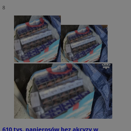
8
610 tys. papierosów bez akcyzy w