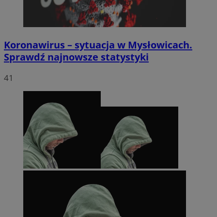
Koronawirus – sytuacja w Mysłowicach.
Sprawdź najnowsze statystyki
41
li_gc
5 miesięc
LinkedIn
tygodni
Corporation
.linkedin.com
Google Privacy
Policy
suid
1 rok
Simplifi Holdings
Inc.
.simpli.fi
INGRESSCOOKIE
Sesja
NGINX Inc.
bh.contextweb.com