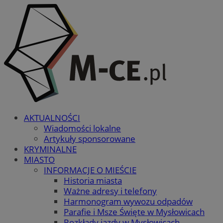
AKTUALNOŚCI
Wiadomości lokalne
Artykuły sponsorowane
KRYMINALNE
MIASTO
INFORMACJE O MIEŚCIE
Historia miasta
Ważne adresy i telefony
Harmonogram wywozu odpadów
Parafie i Msze Święte w Mysłowicach
Rozkłady jazdy w Mysłowicach