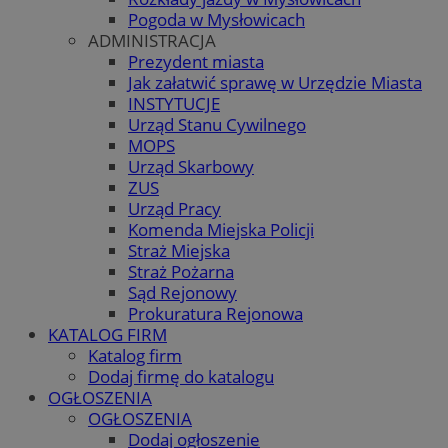
Pogoda w Mysłowicach
ADMINISTRACJA
Prezydent miasta
Jak załatwić sprawę w Urzędzie Miasta
INSTYTUCJE
Urząd Stanu Cywilnego
MOPS
Urząd Skarbowy
ZUS
Urząd Pracy
Komenda Miejska Policji
Straż Miejska
Straż Pożarna
Sąd Rejonowy
Prokuratura Rejonowa
KATALOG FIRM
Katalog firm
Dodaj firmę do katalogu
OGŁOSZENIA
OGŁOSZENIA
Dodaj ogłoszenie