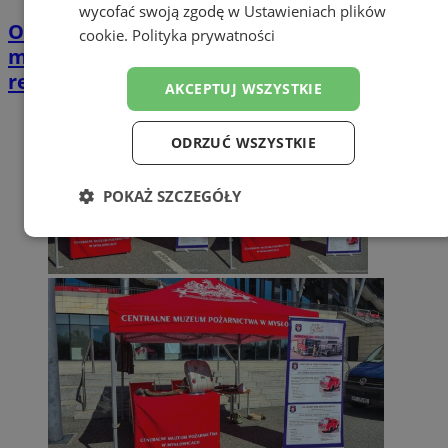
wycofać swoją zgodę w
Ustawieniach plików
Opiekujesz się bliską osobą? Ta ankieta
cookie
.
Polityka prywatności
może wpłynąć na przyszłe wsparcie w
regionie
AKCEPTUJ WSZYSTKIE
ODRZUĆ WSZYSTKIE
POKAŻ SZCZEGÓŁY
Niezbędne
Wydajność
Targetowanie
Funkcjonalność
Niesklasyfikowane