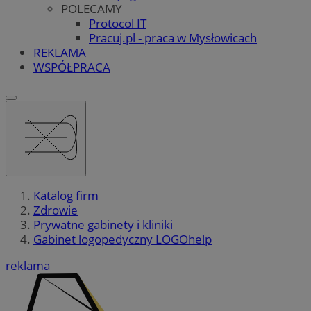
POLECAMY
Protocol IT
Pracuj.pl - praca w Mysłowicach
REKLAMA
WSPÓŁPRACA
Katalog firm
Zdrowie
Prywatne gabinety i kliniki
Gabinet logopedyczny LOGOhelp
reklama