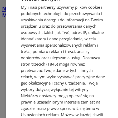
My i nasi partnerzy używamy plików cookie i
Nawet 42 tys. zł na własną firmę w
podobnych technologii do przechowywania i
Mysłowicach. PUP rusza z naborem
uzyskiwania dostępu do informacji na Twoim
urządzeniu oraz do przetwarzania danych
osobowych, takich jak Twój adres IP, unikalne
identyfikatory i dane przeglądania, w celu
wyświetlania spersonalizowanych reklam i
treści, pomiaru reklam i treści, analizy
odbiorców oraz ulepszania usług.
Dostawcy
stron trzecich (1845)
mogą również
przetwarzać Twoje dane w tych i innych
celach, w tym wykorzystywać precyzyjne dane
geolokalizacyjne i cechy urządzenia. Twoje
wybory dotyczą wyłącznie tej witryny.
Niektórzy dostawcy mogą opierać się na
prawnie uzasadnionym interesie zamiast na
zgodzie; masz prawo sprzeciwić się temu w
Ustawieniach reklam
. Możesz w każdej chwili