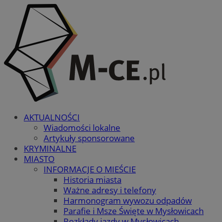
AKTUALNOŚCI
Wiadomości lokalne
Artykuły sponsorowane
KRYMINALNE
MIASTO
INFORMACJE O MIEŚCIE
Historia miasta
Ważne adresy i telefony
Harmonogram wywozu odpadów
Parafie i Msze Święte w Mysłowicach
Rozkłady jazdy w Mysłowicach