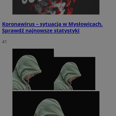
Koronawirus – sytuacja w Mysłowicach.
Sprawdź najnowsze statystyki
41
li_gc
5 miesięc
LinkedIn
tygodni
Corporation
.linkedin.com
Google Privacy
Policy
suid
1 rok
Simplifi Holdings
Inc.
.simpli.fi
INGRESSCOOKIE
Sesja
NGINX Inc.
bh.contextweb.com