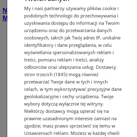
My i nasi partnerzy używamy plików cookie i
Nawet 42 tys. zł na własną firmę w
podobnych technologii do przechowywania i
Mysłowicach. PUP rusza z naborem
uzyskiwania dostępu do informacji na Twoim
urządzeniu oraz do przetwarzania danych
osobowych, takich jak Twój adres IP, unikalne
identyfikatory i dane przeglądania, w celu
wyświetlania spersonalizowanych reklam i
treści, pomiaru reklam i treści, analizy
odbiorców oraz ulepszania usług.
Dostawcy
stron trzecich (1845)
mogą również
przetwarzać Twoje dane w tych i innych
celach, w tym wykorzystywać precyzyjne dane
geolokalizacyjne i cechy urządzenia. Twoje
wybory dotyczą wyłącznie tej witryny.
Niektórzy dostawcy mogą opierać się na
prawnie uzasadnionym interesie zamiast na
zgodzie; masz prawo sprzeciwić się temu w
Ustawieniach reklam
. Możesz w każdej chwili