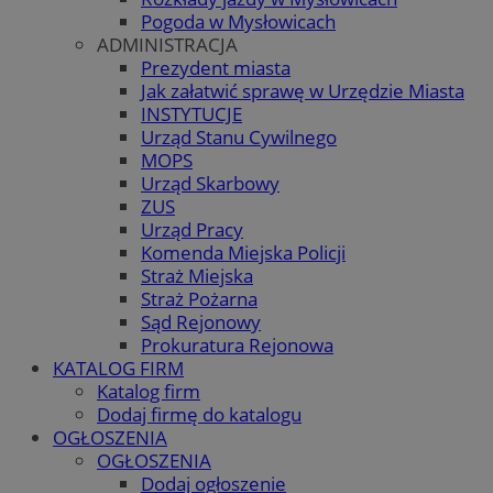
Pogoda w Mysłowicach
ADMINISTRACJA
Prezydent miasta
Jak załatwić sprawę w Urzędzie Miasta
INSTYTUCJE
Urząd Stanu Cywilnego
MOPS
Urząd Skarbowy
ZUS
Urząd Pracy
Komenda Miejska Policji
Straż Miejska
Straż Pożarna
Sąd Rejonowy
Prokuratura Rejonowa
KATALOG FIRM
Katalog firm
Dodaj firmę do katalogu
OGŁOSZENIA
OGŁOSZENIA
Dodaj ogłoszenie