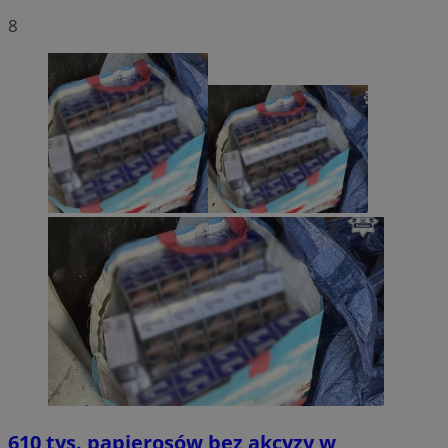
8
610 tys. papierosów bez akcyzy w