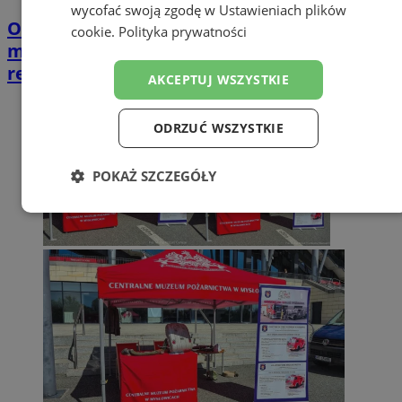
wycofać swoją zgodę w
Ustawieniach plików
Opiekujesz się bliską osobą? Ta ankieta
cookie
.
Polityka prywatności
może wpłynąć na przyszłe wsparcie w
regionie
AKCEPTUJ WSZYSTKIE
ODRZUĆ WSZYSTKIE
POKAŻ SZCZEGÓŁY
Niezbędne
Wydajność
Targetowanie
Funkcjonalność
Niesklasyfikowane