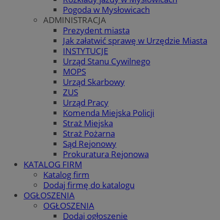
Pogoda w Mysłowicach
ADMINISTRACJA
Prezydent miasta
Jak załatwić sprawę w Urzędzie Miasta
INSTYTUCJE
Urząd Stanu Cywilnego
MOPS
Urząd Skarbowy
ZUS
Urząd Pracy
Komenda Miejska Policji
Straż Miejska
Straż Pożarna
Sąd Rejonowy
Prokuratura Rejonowa
KATALOG FIRM
Katalog firm
Dodaj firmę do katalogu
OGŁOSZENIA
OGŁOSZENIA
Dodaj ogłoszenie