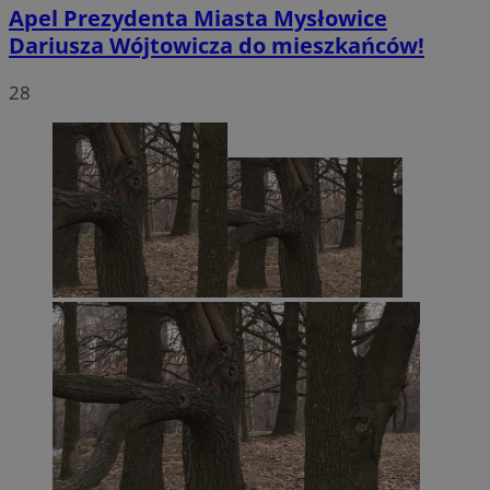
Apel Prezydenta Miasta Mysłowice
Dariusza Wójtowicza do mieszkańców!
28
li_gc
5 miesięc
LinkedIn
tygodni
Corporation
.linkedin.com
Google Privacy
Policy
suid
1 rok
Simplifi Holdings
Inc.
.simpli.fi
INGRESSCOOKIE
Sesja
NGINX Inc.
bh.contextweb.com