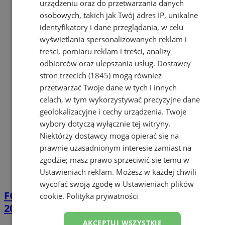
urządzeniu oraz do przetwarzania danych
osobowych, takich jak Twój adres IP, unikalne
identyfikatory i dane przeglądania, w celu
wyświetlania spersonalizowanych reklam i
treści, pomiaru reklam i treści, analizy
odbiorców oraz ulepszania usług.
Dostawcy
stron trzecich (1845)
mogą również
przetwarzać Twoje dane w tych i innych
celach, w tym wykorzystywać precyzyjne dane
geolokalizacyjne i cechy urządzenia. Twoje
wybory dotyczą wyłącznie tej witryny.
Niektórzy dostawcy mogą opierać się na
prawnie uzasadnionym interesie zamiast na
zgodzie; masz prawo sprzeciwić się temu w
Ustawieniach reklam
. Możesz w każdej chwili
wycofać swoją zgodę w
Ustawieniach plików
FOTO
CMP z Mysłowic na Fire Security Expo
cookie
.
Polityka prywatności
2026 w Warszawie
AKCEPTUJ WSZYSTKIE