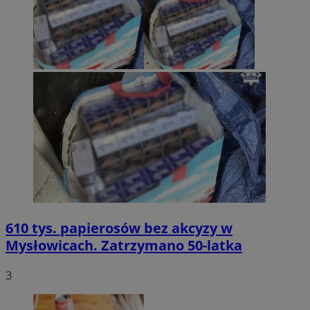
610 tys. papierosów bez akcyzy w
Mysłowicach. Zatrzymano 50-latka
3