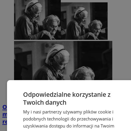
Odpowiedzialne korzystanie z
Twoich danych
Opiekujesz się bliską osobą? Ta ankieta
My i nasi partnerzy używamy plików cookie i
może wpłynąć na przyszłe wsparcie w
podobnych technologii do przechowywania i
regionie
uzyskiwania dostępu do informacji na Twoim