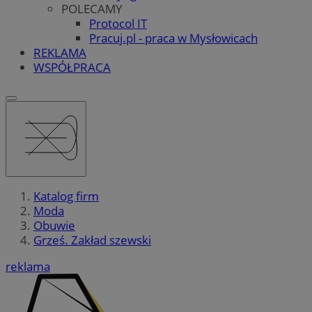
POLECAMY
Protocol IT
Pracuj.pl - praca w Mysłowicach
REKLAMA
WSPÓŁPRACA
Katalog firm
Moda
Obuwie
Grześ. Zakład szewski
reklama