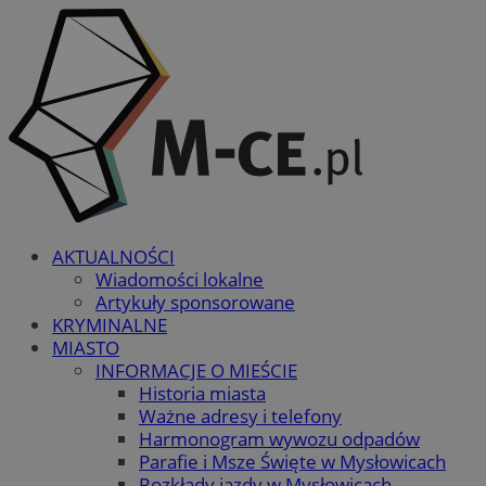
AKTUALNOŚCI
Wiadomości lokalne
Artykuły sponsorowane
KRYMINALNE
MIASTO
INFORMACJE O MIEŚCIE
Historia miasta
Ważne adresy i telefony
Harmonogram wywozu odpadów
Parafie i Msze Święte w Mysłowicach
Rozkłady jazdy w Mysłowicach