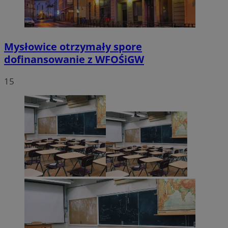
VISITOR_PRIVACY_METADATA
5 miesięc
YouTube
tygodni
.youtube.com
Mysłowice otrzymały spore
dofinansowanie z WFOŚiGW
15