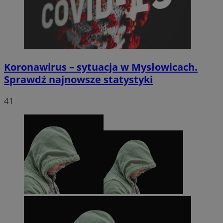
euds
.rfihub.com
Sesja
Koronawirus – sytuacja w Mysłowicach.
Sprawdź najnowsze statystyki
41
li_gc
5 miesięc
LinkedIn
tygodni
Corporation
.linkedin.com
Google Privacy
Policy
suid
1 rok
Simplifi Holdings
Inc.
.simpli.fi
INGRESSCOOKIE
Sesja
NGINX Inc.
bh.contextweb.com