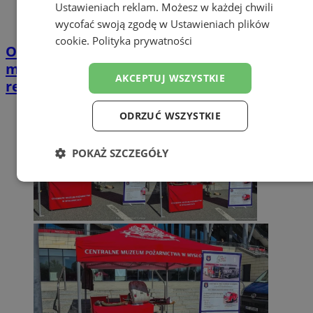
Ustawieniach reklam
. Możesz w każdej chwili
wycofać swoją zgodę w
Ustawieniach plików
cookie
.
Polityka prywatności
Opiekujesz się bliską osobą? Ta ankieta
może wpłynąć na przyszłe wsparcie w
AKCEPTUJ WSZYSTKIE
regionie
ODRZUĆ WSZYSTKIE
POKAŻ SZCZEGÓŁY
Niezbędne
Wydajność
Targetowanie
Funkcjonalność
Niesklasyfikowane