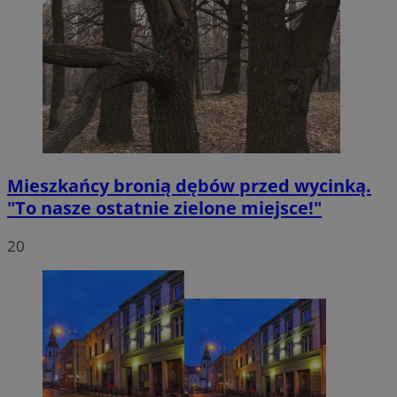
VISITOR_PRIVACY_METADATA
5 miesięc
YouTube
tygodni
.youtube.com
Mieszkańcy bronią dębów przed wycinką.
"To nasze ostatnie zielone miejsce!"
20