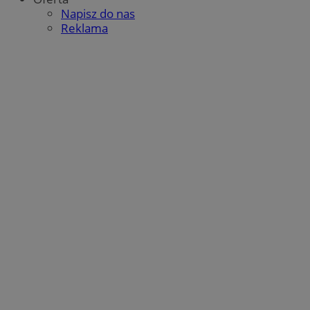
Napisz do nas
Reklama
g
1 rok
Eventbrite Inc.
.creativecdn.com
sa-user-id-v3
StackAdapt
.srv.stackadapt.com
tuuid
.360yield.com
2 miesiące 4
tygodnie