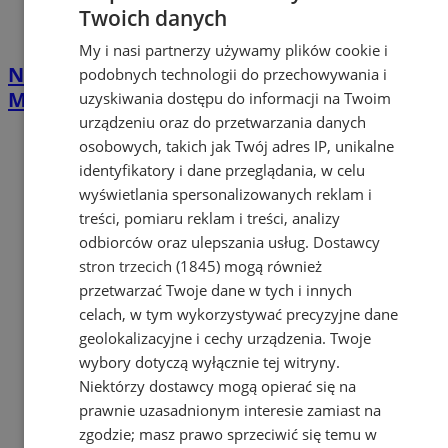
Twoich danych
My i nasi partnerzy używamy plików cookie i
Nawet 42 tys. zł na własną firmę w
podobnych technologii do przechowywania i
Mysłowicach. PUP rusza z naborem
uzyskiwania dostępu do informacji na Twoim
urządzeniu oraz do przetwarzania danych
osobowych, takich jak Twój adres IP, unikalne
identyfikatory i dane przeglądania, w celu
wyświetlania spersonalizowanych reklam i
treści, pomiaru reklam i treści, analizy
odbiorców oraz ulepszania usług.
Dostawcy
stron trzecich (1845)
mogą również
przetwarzać Twoje dane w tych i innych
celach, w tym wykorzystywać precyzyjne dane
geolokalizacyjne i cechy urządzenia. Twoje
wybory dotyczą wyłącznie tej witryny.
Niektórzy dostawcy mogą opierać się na
prawnie uzasadnionym interesie zamiast na
zgodzie; masz prawo sprzeciwić się temu w