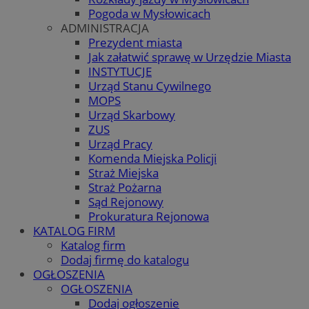
Pogoda w Mysłowicach
ADMINISTRACJA
Prezydent miasta
Jak załatwić sprawę w Urzędzie Miasta
INSTYTUCJE
Urząd Stanu Cywilnego
MOPS
Urząd Skarbowy
ZUS
Urząd Pracy
Komenda Miejska Policji
Straż Miejska
Straż Pożarna
Sąd Rejonowy
Prokuratura Rejonowa
KATALOG FIRM
Katalog firm
Dodaj firmę do katalogu
OGŁOSZENIA
OGŁOSZENIA
Dodaj ogłoszenie