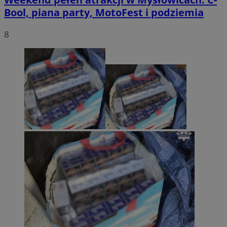
Bool, piana party, MotoFest i podziemia
8