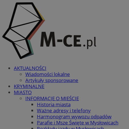
AKTUALNOŚCI
Wiadomości lokalne
Artykuły sponsorowane
KRYMINALNE
MIASTO
INFORMACJE O MIEŚCIE
Historia miasta
Ważne adresy i telefony
Harmonogram wywozu odpadów
Parafie i Msze Święte w Mysłowicach
Rozkłady jazdy w Mysłowicach