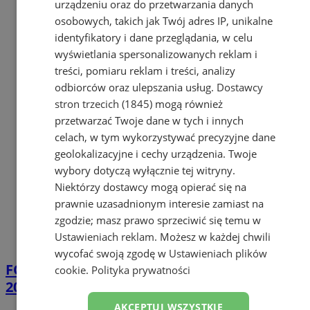
urządzeniu oraz do przetwarzania danych
osobowych, takich jak Twój adres IP, unikalne
identyfikatory i dane przeglądania, w celu
wyświetlania spersonalizowanych reklam i
treści, pomiaru reklam i treści, analizy
odbiorców oraz ulepszania usług.
Dostawcy
stron trzecich (1845)
mogą również
przetwarzać Twoje dane w tych i innych
celach, w tym wykorzystywać precyzyjne dane
geolokalizacyjne i cechy urządzenia. Twoje
wybory dotyczą wyłącznie tej witryny.
Niektórzy dostawcy mogą opierać się na
prawnie uzasadnionym interesie zamiast na
zgodzie; masz prawo sprzeciwić się temu w
Ustawieniach reklam
. Możesz w każdej chwili
wycofać swoją zgodę w
Ustawieniach plików
FOTO
CMP z Mysłowic na Fire Security Expo
cookie
.
Polityka prywatności
2026 w Warszawie
AKCEPTUJ WSZYSTKIE