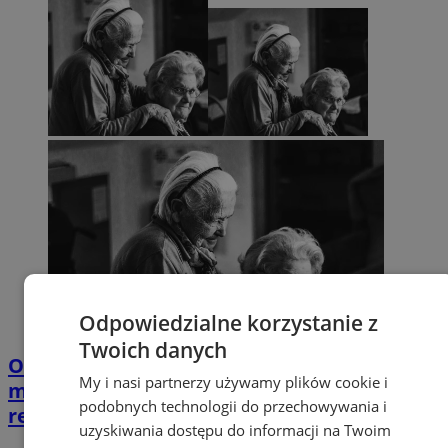
Odpowiedzialne korzystanie z
Twoich danych
Opiekujesz się bliską osobą? Ta ankieta
My i nasi partnerzy używamy plików cookie i
może wpłynąć na przyszłe wsparcie w
podobnych technologii do przechowywania i
regionie
uzyskiwania dostępu do informacji na Twoim