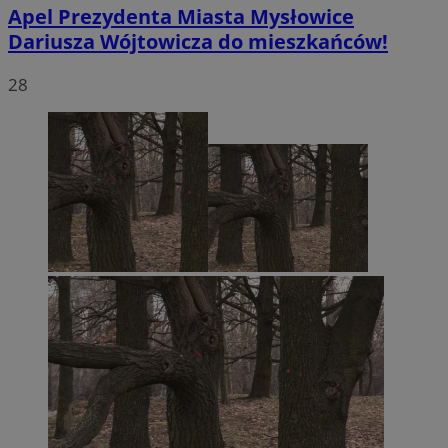
Apel Prezydenta Miasta Mysłowice
Dariusza Wójtowicza do mieszkańców!
28
li_gc
5 miesięc
LinkedIn
tygodni
Corporation
.linkedin.com
Google Privacy
Policy
suid
1 rok
Simplifi Holdings
Inc.
.simpli.fi
INGRESSCOOKIE
Sesja
NGINX Inc.
bh.contextweb.com