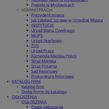
Pogoda w Mysłowicach
ADMINISTRACJA
Prezydent miasta
Jak załatwić sprawę w Urzędzie Miasta
INSTYTUCJE
Urząd Stanu Cywilnego
MOPS
Urząd Skarbowy
ZUS
Urząd Pracy
Komenda Miejska Policji
Straż Miejska
Straż Pożarna
Sąd Rejonowy
Prokuratura Rejonowa
KATALOG FIRM
Katalog firm
Dodaj firmę do katalogu
OGŁOSZENIA
OGŁOSZENIA
Dodaj ogłoszenie