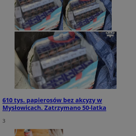
610 tys. papierosów bez akcyzy w
Mysłowicach. Zatrzymano 50-latka
3