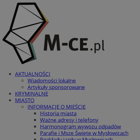
AKTUALNOŚCI
Wiadomości lokalne
Artykuły sponsorowane
KRYMINALNE
MIASTO
INFORMACJE O MIEŚCIE
Historia miasta
Ważne adresy i telefony
Harmonogram wywozu odpadów
Parafie i Msze Święte w Mysłowicach
Rozkłady jazdy w Mysłowicach