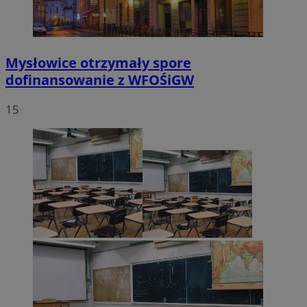
VISITOR_PRIVACY_METADATA
5 miesięc
YouTube
tygodni
.youtube.com
Mysłowice otrzymały spore
dofinansowanie z WFOŚiGW
15