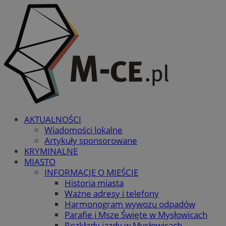
AKTUALNOŚCI
Wiadomości lokalne
Artykuły sponsorowane
KRYMINALNE
MIASTO
INFORMACJE O MIEŚCIE
Historia miasta
Ważne adresy i telefony
Harmonogram wywozu odpadów
Parafie i Msze Święte w Mysłowicach
Rozkłady jazdy w Mysłowicach