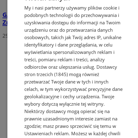
My i nasi partnerzy używamy plików cookie i
GALERIA
Plażowe emocje do ostatniej piłki.
podobnych technologii do przechowywania i
Znamy mistrzów Mysłowic
uzyskiwania dostępu do informacji na Twoim
urządzeniu oraz do przetwarzania danych
29
osobowych, takich jak Twój adres IP, unikalne
identyfikatory i dane przeglądania, w celu
wyświetlania spersonalizowanych reklam i
treści, pomiaru reklam i treści, analizy
odbiorców oraz ulepszania usług.
Dostawcy
stron trzecich (1845)
mogą również
przetwarzać Twoje dane w tych i innych
celach, w tym wykorzystywać precyzyjne dane
geolokalizacyjne i cechy urządzenia. Twoje
wybory dotyczą wyłącznie tej witryny.
Niektórzy dostawcy mogą opierać się na
prawnie uzasadnionym interesie zamiast na
zgodzie; masz prawo sprzeciwić się temu w
Ustawieniach reklam
. Możesz w każdej chwili