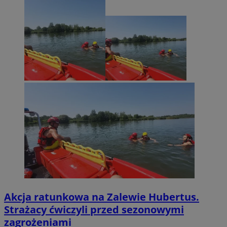
Akcja ratunkowa na Zalewie Hubertus.
Strażacy ćwiczyli przed sezonowymi
zagrożeniami