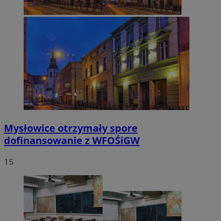
VISITOR_PRIVACY_METADATA
5 miesięc
YouTube
tygodni
.youtube.com
Mysłowice otrzymały spore
dofinansowanie z WFOŚiGW
15