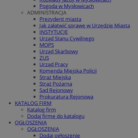
Pogoda w Mysłowicach
ADMINISTRACJA
Prezydent miasta
Jak załatwić sprawę w Urzędzie Miasta
INSTYTUCJE
Urząd Stanu Cywilnego
MOPS
Urząd Skarbowy
ZUS
Urząd Pracy
Komenda Miejska Policji
Straż Miejska
Straż Pożarna
Sąd Rejonowy
Prokuratura Rejonowa
KATALOG FIRM
Katalog firm
Dodaj firmę do katalogu
OGŁOSZENIA
OGŁOSZENIA
Dodaj ogłoszenie