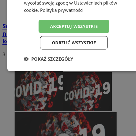
wycofać swoją zgodę w
Ustawieniach plików
cookie
.
Polityka prywatności
Sezon motocyklowy w pełni. Te liczby dają
AKCEPTUJ WSZYSTKIE
nadzieję, ale ostrożność wciąż jest
konieczna
ODRZUĆ WSZYSTKIE
3
POKAŻ SZCZEGÓŁY
Niezbędne
Wydajność
Targetowanie
Funkcjonalność
Niesklasyfikowane