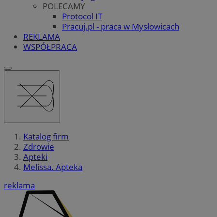
POLECAMY
Protocol IT
Pracuj.pl - praca w Mysłowicach
REKLAMA
WSPÓŁPRACA
Katalog firm
Zdrowie
Apteki
Melissa. Apteka
reklama