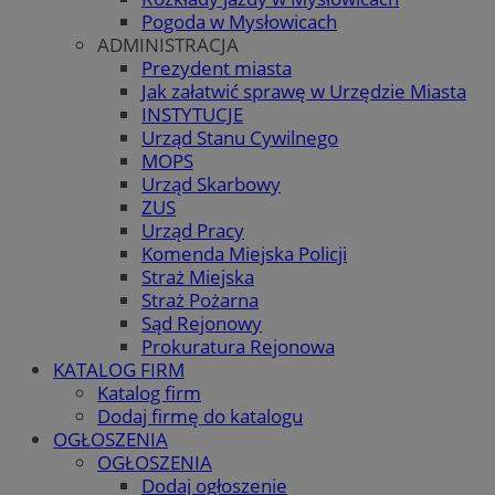
Pogoda w Mysłowicach
ADMINISTRACJA
Prezydent miasta
Jak załatwić sprawę w Urzędzie Miasta
INSTYTUCJE
Urząd Stanu Cywilnego
MOPS
Urząd Skarbowy
ZUS
Urząd Pracy
Komenda Miejska Policji
Straż Miejska
Straż Pożarna
Sąd Rejonowy
Prokuratura Rejonowa
KATALOG FIRM
Katalog firm
Dodaj firmę do katalogu
OGŁOSZENIA
OGŁOSZENIA
Dodaj ogłoszenie