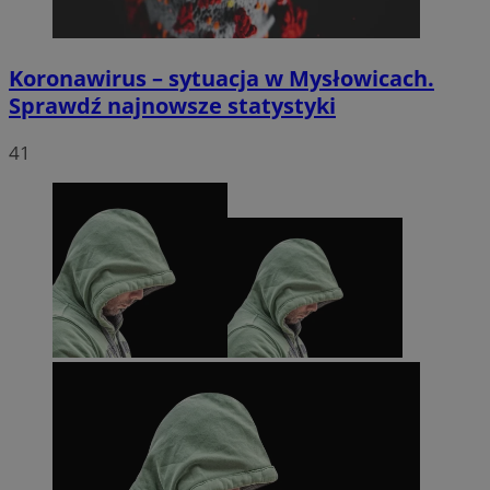
Koronawirus – sytuacja w Mysłowicach.
Sprawdź najnowsze statystyki
41
li_gc
5 miesięc
LinkedIn
tygodni
Corporation
.linkedin.com
Google Privacy
Policy
suid
1 rok
Simplifi Holdings
Inc.
.simpli.fi
INGRESSCOOKIE
Sesja
NGINX Inc.
bh.contextweb.com