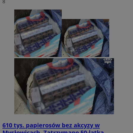
8
610 tys. papierosów bez akcyzy w
Mysłowicach. Zatrzymano 50-latka