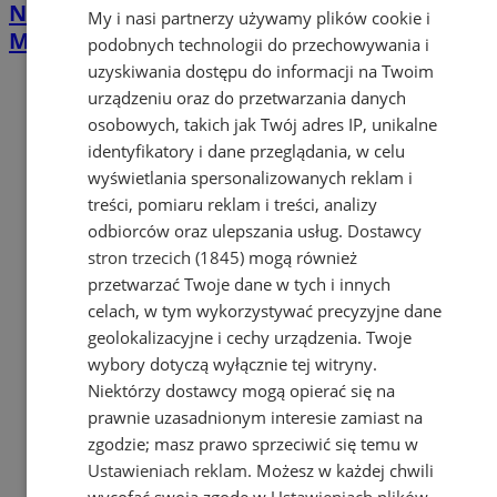
Nawet 42 tys. zł na własną firmę w
My i nasi partnerzy używamy plików cookie i
Mysłowicach. PUP rusza z naborem
podobnych technologii do przechowywania i
uzyskiwania dostępu do informacji na Twoim
urządzeniu oraz do przetwarzania danych
osobowych, takich jak Twój adres IP, unikalne
identyfikatory i dane przeglądania, w celu
wyświetlania spersonalizowanych reklam i
treści, pomiaru reklam i treści, analizy
odbiorców oraz ulepszania usług.
Dostawcy
stron trzecich (1845)
mogą również
przetwarzać Twoje dane w tych i innych
celach, w tym wykorzystywać precyzyjne dane
geolokalizacyjne i cechy urządzenia. Twoje
wybory dotyczą wyłącznie tej witryny.
Niektórzy dostawcy mogą opierać się na
prawnie uzasadnionym interesie zamiast na
zgodzie; masz prawo sprzeciwić się temu w
Ustawieniach reklam
. Możesz w każdej chwili