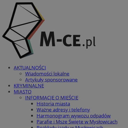
AKTUALNOŚCI
Wiadomości lokalne
Artykuły sponsorowane
KRYMINALNE
MIASTO
INFORMACJE O MIEŚCIE
Historia miasta
Ważne adresy i telefony
Harmonogram wywozu odpadów
Parafie i Msze Święte w Mysłowicach
Rozkłady jazdy w Mysłowicach