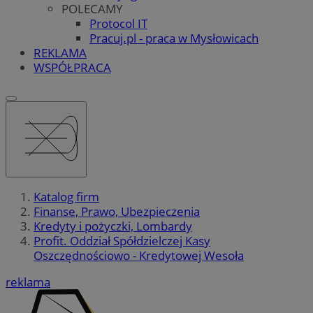
POLECAMY
Protocol IT
Pracuj.pl - praca w Mysłowicach
REKLAMA
WSPÓŁPRACA
Katalog firm
Finanse, Prawo, Ubezpieczenia
Kredyty i pożyczki, Lombardy
Profit. Oddział Spółdzielczej Kasy
Oszczędnościowo - Kredytowej Wesoła
reklama