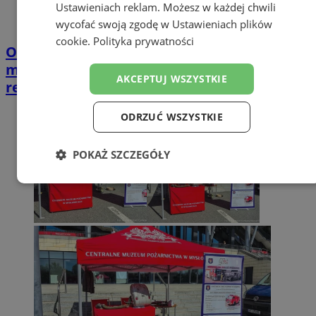
Ustawieniach reklam
. Możesz w każdej chwili
wycofać swoją zgodę w
Ustawieniach plików
cookie
.
Polityka prywatności
Opiekujesz się bliską osobą? Ta ankieta
może wpłynąć na przyszłe wsparcie w
AKCEPTUJ WSZYSTKIE
regionie
ODRZUĆ WSZYSTKIE
POKAŻ SZCZEGÓŁY
Niezbędne
Wydajność
Targetowanie
Funkcjonalność
Niesklasyfikowane