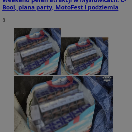
Bool, piana party, MotoFest i podziemia
8