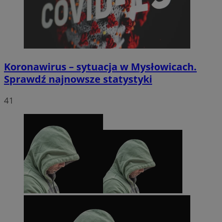
euds
.rfihub.com
Sesja
Koronawirus – sytuacja w Mysłowicach.
Sprawdź najnowsze statystyki
41
li_gc
5 miesięc
LinkedIn
tygodni
Corporation
.linkedin.com
Google Privacy
Policy
suid
1 rok
Simplifi Holdings
Inc.
.simpli.fi
INGRESSCOOKIE
Sesja
NGINX Inc.
bh.contextweb.com