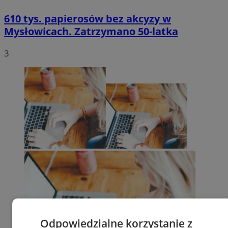
610 tys. papierosów bez akcyzy w
Mysłowicach. Zatrzymano 50-latka
3
Odpowiedzialne korzystanie z