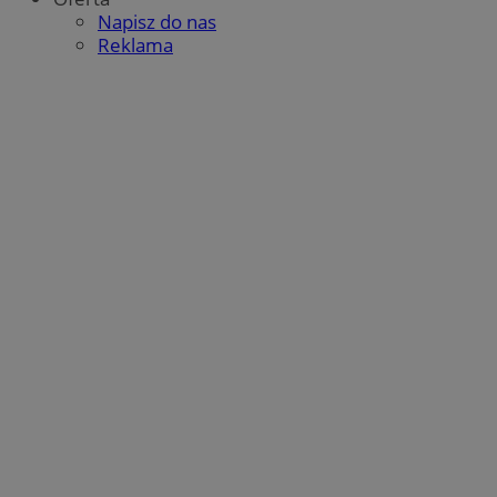
Napisz do nas
Reklama
g
1 rok
Eventbrite Inc.
.creativecdn.com
sa-user-id-v3
StackAdapt
.srv.stackadapt.com
tuuid
.360yield.com
2 miesiące 4
tygodnie