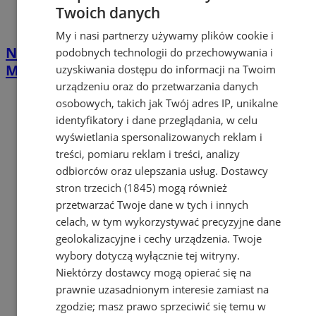
Twoich danych
My i nasi partnerzy używamy plików cookie i
Nawet 42 tys. zł na własną firmę w
podobnych technologii do przechowywania i
Mysłowicach. PUP rusza z naborem
uzyskiwania dostępu do informacji na Twoim
urządzeniu oraz do przetwarzania danych
osobowych, takich jak Twój adres IP, unikalne
identyfikatory i dane przeglądania, w celu
wyświetlania spersonalizowanych reklam i
treści, pomiaru reklam i treści, analizy
odbiorców oraz ulepszania usług.
Dostawcy
stron trzecich (1845)
mogą również
przetwarzać Twoje dane w tych i innych
celach, w tym wykorzystywać precyzyjne dane
geolokalizacyjne i cechy urządzenia. Twoje
wybory dotyczą wyłącznie tej witryny.
Niektórzy dostawcy mogą opierać się na
prawnie uzasadnionym interesie zamiast na
zgodzie; masz prawo sprzeciwić się temu w