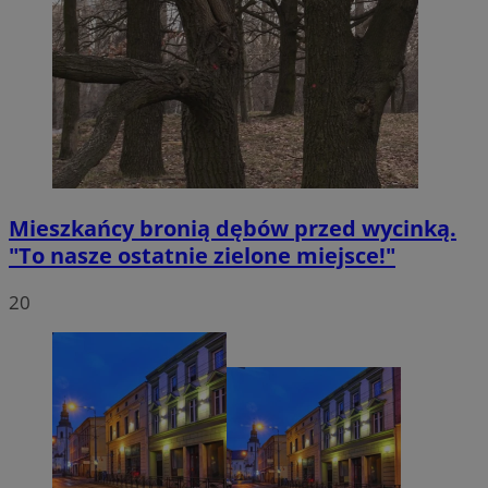
VISITOR_PRIVACY_METADATA
5 miesięc
YouTube
tygodni
.youtube.com
Mieszkańcy bronią dębów przed wycinką.
"To nasze ostatnie zielone miejsce!"
20