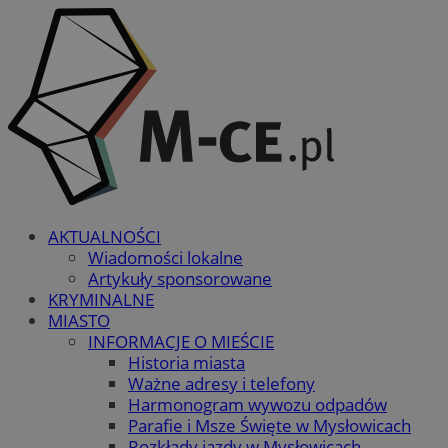
AKTUALNOŚCI
Wiadomości lokalne
Artykuły sponsorowane
KRYMINALNE
MIASTO
INFORMACJE O MIEŚCIE
Historia miasta
Ważne adresy i telefony
Harmonogram wywozu odpadów
Parafie i Msze Święte w Mysłowicach
Rozkłady jazdy w Mysłowicach