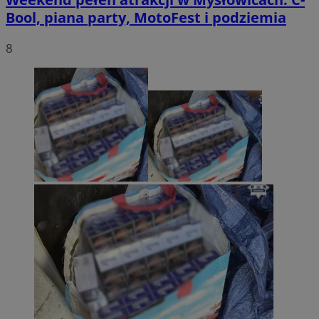
Bool, piana party, MotoFest i podziemia
8