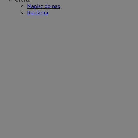
Napisz do nas
Reklama
g
1 rok
Eventbrite Inc.
.creativecdn.com
sa-user-id-v3
StackAdapt
.srv.stackadapt.com
tuuid
.360yield.com
2 miesiące 4
tygodnie