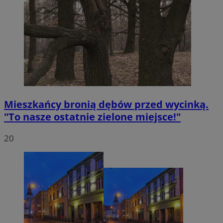
VISITOR_PRIVACY_METADATA
5 miesięc
YouTube
tygodni
.youtube.com
Mieszkańcy bronią dębów przed wycinką.
"To nasze ostatnie zielone miejsce!"
20