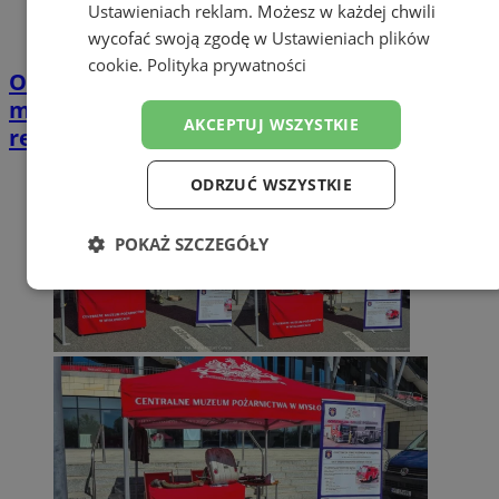
Ustawieniach reklam
. Możesz w każdej chwili
wycofać swoją zgodę w
Ustawieniach plików
cookie
.
Polityka prywatności
Opiekujesz się bliską osobą? Ta ankieta
może wpłynąć na przyszłe wsparcie w
AKCEPTUJ WSZYSTKIE
regionie
ODRZUĆ WSZYSTKIE
POKAŻ SZCZEGÓŁY
Niezbędne
Wydajność
Targetowanie
Funkcjonalność
Niesklasyfikowane