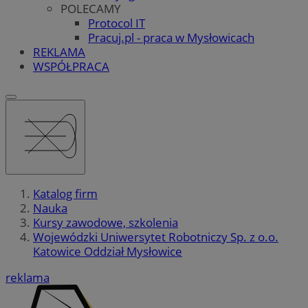
POLECAMY
Protocol IT
Pracuj.pl - praca w Mysłowicach
REKLAMA
WSPÓŁPRACA
Katalog firm
Nauka
Kursy zawodowe, szkolenia
Wojewódzki Uniwersytet Robotniczy Sp. z o.o.
Katowice Oddział Mysłowice
reklama