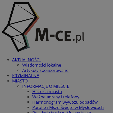
AKTUALNOŚCI
Wiadomości lokalne
Artykuły sponsorowane
KRYMINALNE
MIASTO
INFORMACJE O MIEŚCIE
Historia miasta
Ważne adresy i telefony
Harmonogram wywozu odpadów
Parafie i Msze Święte w Mysłowicach
Rozkłady jazdy w Mysłowicach