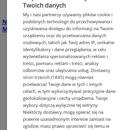
Twoich danych
My i nasi partnerzy używamy plików cookie i
Nawet 42 tys. zł na własną firmę w
podobnych technologii do przechowywania i
Mysłowicach. PUP rusza z naborem
uzyskiwania dostępu do informacji na Twoim
urządzeniu oraz do przetwarzania danych
osobowych, takich jak Twój adres IP, unikalne
identyfikatory i dane przeglądania, w celu
wyświetlania spersonalizowanych reklam i
treści, pomiaru reklam i treści, analizy
odbiorców oraz ulepszania usług.
Dostawcy
stron trzecich (1845)
mogą również
przetwarzać Twoje dane w tych i innych
celach, w tym wykorzystywać precyzyjne dane
geolokalizacyjne i cechy urządzenia. Twoje
wybory dotyczą wyłącznie tej witryny.
Niektórzy dostawcy mogą opierać się na
prawnie uzasadnionym interesie zamiast na
zgodzie; masz prawo sprzeciwić się temu w