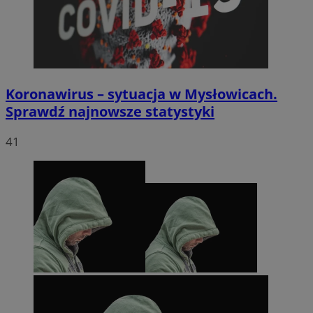
euds
.rfihub.com
Sesja
Koronawirus – sytuacja w Mysłowicach.
Sprawdź najnowsze statystyki
41
li_gc
5 miesięc
LinkedIn
tygodni
Corporation
.linkedin.com
Google Privacy
Policy
suid
1 rok
Simplifi Holdings
Inc.
.simpli.fi
INGRESSCOOKIE
Sesja
NGINX Inc.
bh.contextweb.com