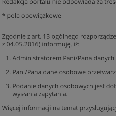
Redakcja portalu nie odpowiada za tre
SessID
QeSessID
* pola obowiązkowe
MvSessID
euds
Zgodnie z art. 13 ogólnego rozporządze
z 04.05.2016) informuję, iż:
li_gc
Administratorem Pani/Pana danych 
suid
Pani/Pana dane osobowe przetwarzan
INGRESSCOOKIE
Podanie danych osobowych jest do
wysłania zapytania.
CookieScriptConse
Więcej informacji na temat przysługuj