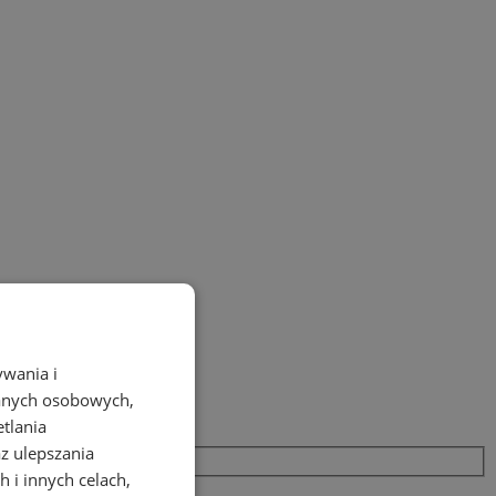
ywania i
danych osobowych,
etlania
az ulepszania
 i innych celach,