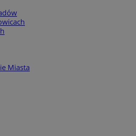
adów
łowicach
ch
ie Miasta