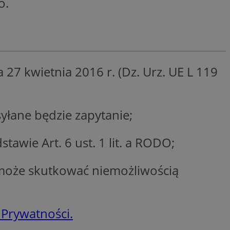
o.
entyfikator sesji.
entyfikator sesji.
entyfikator sesji.
 do przechowywania
niu do usług
27 kwietnia 2016 r. (Dz. Urz. UE L 119
e, czy użytkownik
enia lub reklamy.
y gościa na
nych celów
łane będzie zapytanie;
 identyfikatora
wie Art. 6 ust. 1 lit. a RODO;
erów obsługuje
ekście
lu optymalizacji
może skutkować niemożliwością
rzez usługę Cookie-
preferencji
 na pliki cookie.
ookie Cookie-
 Prywatności.