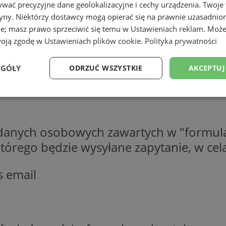
wać precyzyjne dane geolokalizacyjne i cechy urządzenia. Twoje
tryny. Niektórzy dostawcy mogą opierać się na prawnie uzasadnio
ie; masz prawo sprzeciwić się temu w
Ustawieniach reklam
. Może
woją zgodę w
Ustawieniach plików cookie
.
Polityka prywatności
EGÓŁY
ODRZUĆ WSZYSTKIE
AKCEPTUJ
Wydajność
Targetowanie
Funkcjonalność
Ni
 danych osobowych zawartych w "formula
o którego będzie wysyłane zapytanie, w c
s email
ezbędne
Wydajność
Targetowanie
Funkcjonalność
Niesklasyfikow
ie umożliwiają korzystanie z podstawowych funkcji strony internetowej, takich jak log
Bez niezbędnych plików cookie nie można prawidłowo korzystać ze strony internetowe
Okres
Provider
/
Domena
Opis
przechowywania