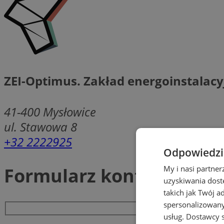
ZEI-Optimus. Zakład energoinstalacy
41-400
Mysłowice
ul. Stawowa 8
+32 2222925
Odpowiedzia
Formularz kontaktowy
My i nasi partne
uzyskiwania dost
takich jak Twój a
spersonalizowanyc
usług.
Dostawcy s