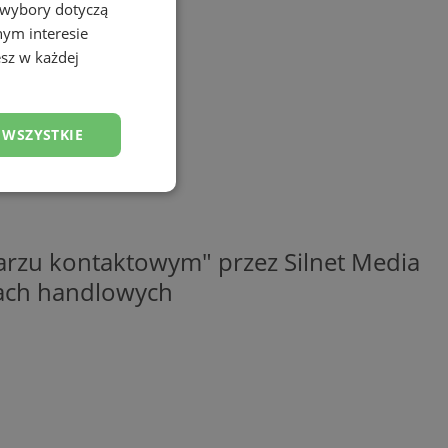
 wybory dotyczą
nym interesie
sz w każdej
 WSZYSTKIE
esklasyfikowane
rzu kontaktowym" przez Silnet Media
elach handlowych
ane
owanie użytkownika i
j.