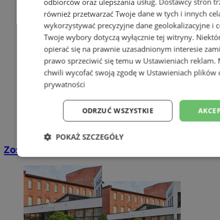
odbiorców oraz ulepszania usług.
Dostawcy stron tr
również przetwarzać Twoje dane w tych i innych cel
wykorzystywać precyzyjne dane geolokalizacyjne i c
Twoje wybory dotyczą wyłącznie tej witryny. Niekt
opierać się na prawnie uzasadnionym interesie zami
prawo sprzeciwić się temu w
Ustawieniach reklam
.
chwili wycofać swoją zgodę w
Ustawieniach plików 
prywatności
ODRZUĆ WSZYSTKIE
AKCEP
POKAŻ SZCZEGÓŁY
Zostań kierowcą w DPD
Niezbędne
Wydajność
Targetowani
Niesklasyfikowane