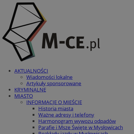
AKTUALNOŚCI
Wiadomości lokalne
Artykuły sponsorowane
KRYMINALNE
MIASTO
INFORMACJE O MIEŚCIE
Historia miasta
Ważne adresy i telefony
Harmonogram wywozu odpadów
Parafie i Msze Święte w Mysłowicach
Rozkłady jazdy w Mysłowicach