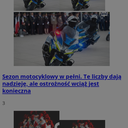
Sezon motocyklowy w pełni. Te liczby dają
nadzieję, ale ostrożność wciąż jest
konieczna
3