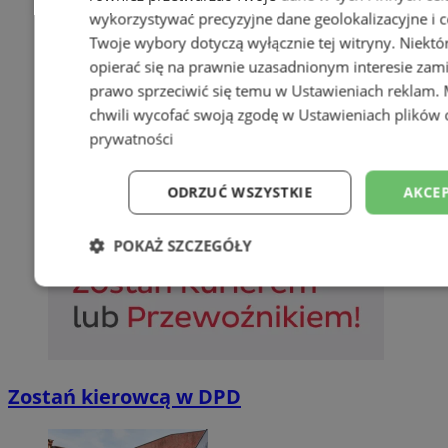
wykorzystywać precyzyjne dane geolokalizacyjne i c
Twoje wybory dotyczą wyłącznie tej witryny. Niekt
opierać się na prawnie uzasadnionym interesie zami
prawo sprzeciwić się temu w
Ustawieniach reklam
.
chwili wycofać swoją zgodę w
Ustawieniach plików 
prywatności
ODRZUĆ WSZYSTKIE
AKCEP
POKAŻ SZCZEGÓŁY
Niezbędne
Wydajność
Targetowani
Niesklasyfikowane
Zostań kierowcą w DPD