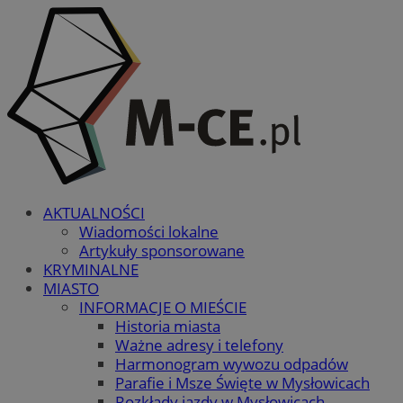
AKTUALNOŚCI
Wiadomości lokalne
Artykuły sponsorowane
KRYMINALNE
MIASTO
INFORMACJE O MIEŚCIE
Historia miasta
Ważne adresy i telefony
Harmonogram wywozu odpadów
Parafie i Msze Święte w Mysłowicach
Rozkłady jazdy w Mysłowicach