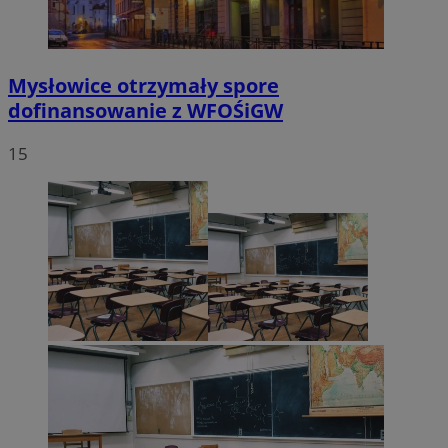
Mysłowice otrzymały spore
dofinansowanie z WFOŚiGW
15