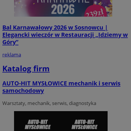
Bal Karnawałowy 2026 w Sosnowcu |
Elegancki wieczór w Restauracji „Idziemy w
Góry”
VISITOR_PRIVACY_METADATA
5 miesi
YouTube
tygod
.youtube.com
reklama
Katalog firm
AUTO-HIT MYSŁOWICE mechanik i serwis
samochodowy
Warsztaty, mechanik, serwis, diagnostyka