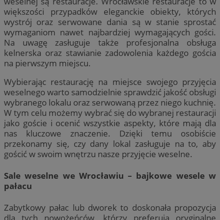
weselnej są restauracje. Wrocławskie restauracje to w
większości przypadków eleganckie obiekty, których
wystrój oraz serwowane dania są w stanie sprostać
wymaganiom nawet najbardziej wymagających gości.
Na uwagę zasługuje także profesjonalna obsługa
kelnerska oraz stawianie zadowolenia każdego gościa
na pierwszym miejscu.
Wybierając restaurację na miejsce swojego przyjęcia
weselnego warto samodzielnie sprawdzić jakość obsługi
wybranego lokalu oraz serwowaną przez niego kuchnię.
W tym celu możemy wybrać się do wybranej restauracji
jako goście i ocenić wszystkie aspekty, które mają dla
nas kluczowe znaczenie. Dzięki temu osobiście
przekonamy się, czy dany lokal zasługuje na to, aby
gościć w swoim wnętrzu nasze przyjęcie weselne.
Sale weselne we Wrocławiu – bajkowe wesele w
pałacu
Zabytkowy pałac lub dworek to doskonała propozycja
dla tych nowożeńców, którzy preferują oryginalne