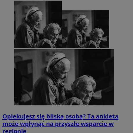
Opiekujesz się bliską osobą? Ta ankieta
może wpłynąć na przyszłe wsparcie w
regionie