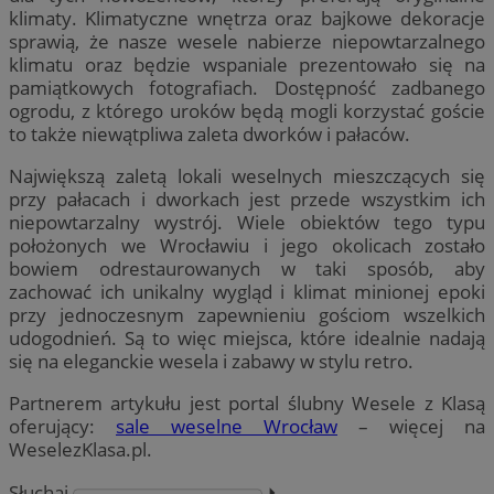
klimaty. Klimatyczne wnętrza oraz bajkowe dekoracje
sprawią, że nasze wesele nabierze niepowtarzalnego
klimatu oraz będzie wspaniale prezentowało się na
pamiątkowych fotografiach. Dostępność zadbanego
ogrodu, z którego uroków będą mogli korzystać goście
to także niewątpliwa zaleta dworków i pałaców.
Największą zaletą lokali weselnych mieszczących się
przy pałacach i dworkach jest przede wszystkim ich
niepowtarzalny wystrój. Wiele obiektów tego typu
położonych we Wrocławiu i jego okolicach zostało
bowiem odrestaurowanych w taki sposób, aby
zachować ich unikalny wygląd i klimat minionej epoki
przy jednoczesnym zapewnieniu gościom wszelkich
udogodnień. Są to więc miejsca, które idealnie nadają
się na eleganckie wesela i zabawy w stylu retro.
Partnerem artykułu jest portal ślubny Wesele z Klasą
oferujący:
sale weselne Wrocław
– więcej na
WeselezKlasa.pl.
Słuchaj
⏵︎