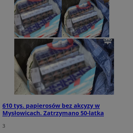
610 tys. papierosów bez akcyzy w
Mysłowicach. Zatrzymano 50-latka
3