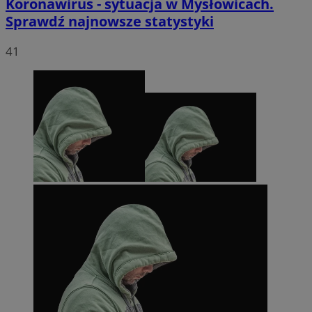
Koronawirus - sytuacja w Mysłowicach.
Sprawdź najnowsze statystyki
41