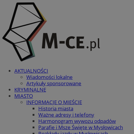
AKTUALNOŚCI
Wiadomości lokalne
Artykuły sponsorowane
KRYMINALNE
MIASTO
INFORMACJE O MIEŚCIE
Historia miasta
Ważne adresy i telefony
Harmonogram wywozu odpadów
Parafie i Msze Święte w Mysłowicach
Rozkłady jazdy w Mysłowicach