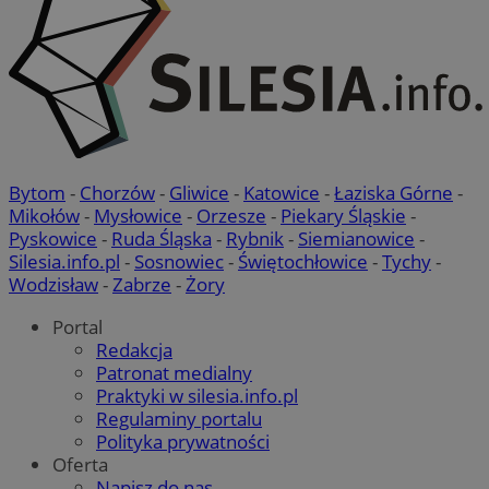
Bytom
-
Chorzów
-
Gliwice
-
Katowice
-
Łaziska Górne
-
Mikołów
-
Mysłowice
-
Orzesze
-
Piekary Śląskie
-
Pyskowice
-
Ruda Śląska
-
Rybnik
-
Siemianowice
-
Silesia.info.pl
-
Sosnowiec
-
Świętochłowice
-
Tychy
-
Wodzisław
-
Zabrze
-
Żory
Portal
Redakcja
Patronat medialny
Praktyki w silesia.info.pl
Regulaminy portalu
Polityka prywatności
Oferta
Napisz do nas