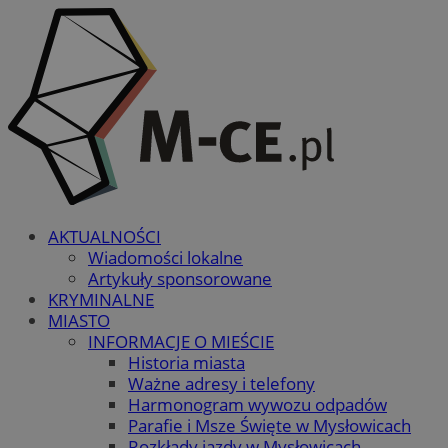
AKTUALNOŚCI
Wiadomości lokalne
Artykuły sponsorowane
KRYMINALNE
MIASTO
INFORMACJE O MIEŚCIE
Historia miasta
Ważne adresy i telefony
Harmonogram wywozu odpadów
Parafie i Msze Święte w Mysłowicach
Rozkłady jazdy w Mysłowicach