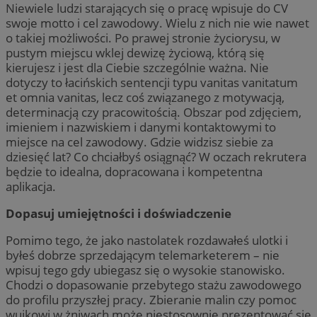
Niewiele ludzi starających się o pracę wpisuje do CV
swoje motto i cel zawodowy. Wielu z nich nie wie nawet
o takiej możliwości. Po prawej stronie życiorysu, w
pustym miejscu wklej dewizę życiową, którą się
kierujesz i jest dla Ciebie szczególnie ważna. Nie
dotyczy to łacińskich sentencji typu vanitas vanitatum
et omnia vanitas, lecz coś związanego z motywacją,
determinacją czy pracowitością. Obszar pod zdjęciem,
imieniem i nazwiskiem i danymi kontaktowymi to
miejsce na cel zawodowy. Gdzie widzisz siebie za
dziesięć lat? Co chciałbyś osiągnąć? W oczach rekrutera
będzie to idealna, dopracowana i kompetentna
aplikacja.
Dopasuj umiejętności i doświadczenie
Pomimo tego, że jako nastolatek rozdawałeś ulotki i
byłeś dobrze sprzedającym telemarketerem – nie
wpisuj tego gdy ubiegasz się o wysokie stanowisko.
Chodzi o dopasowanie przebytego stażu zawodowego
do profilu przyszłej pracy. Zbieranie malin czy pomoc
wujkowi w żniwach może niestosownie prezentować się