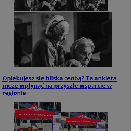
Opiekujesz się bliską osobą? Ta ankieta
może wpłynąć na przyszłe wsparcie w
regionie