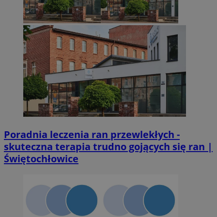
Poradnia leczenia ran przewlekłych -
skuteczna terapia trudno gojących się ran |
Świętochłowice