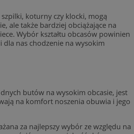
niania ludzi i
trony internetowej,
e ważnych raportów
ryny internetowej.
szpilki, koturny czy klocki, mogą
nformacje o zgodzie
, ale także bardziej obciążające na
ncjach dotyczących
ia z witryny.
obiece. Wybór kształtu obcasów powinien
olityki prywatności
ich przestrzeganie
wi dla nas chodzenie na wysokim
temu użytkownik nie
woich preferencji,
 z regulacjami
dnych butów na wysokim obcasie, jest
 i przechowywania
 służy do
iadomień push do
formacji na temat
o tym, w jaki
ywają na komfort noszenia obuwia i jego
edzających ze stroną
ta ze strony
st on zazwyczaj
y, które użytkownik
elów śledzenia i
iedzeniem tej
 poprawy
użytkownika i
ryny.
_viewer”, aby pomóc
ważana za najlepszy wybór ze względu na
óre widzisz w
 służy do
kie jest używany do
ęstotliwości
 identyfikacji