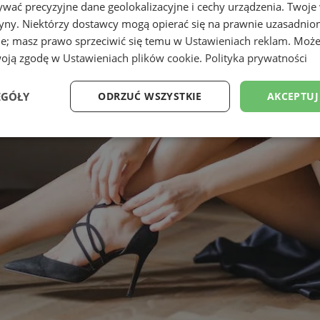
wać precyzyjne dane geolokalizacyjne i cechy urządzenia. Twoje
tryny. Niektórzy dostawcy mogą opierać się na prawnie uzasadnio
ie; masz prawo sprzeciwić się temu w
Ustawieniach reklam
. Może
woją zgodę w
Ustawieniach plików cookie
.
Polityka prywatności
EGÓŁY
ODRZUĆ WSZYSTKIE
AKCEPTUJ
Wydajność
Targetowanie
Funkcjonalność
Ni
ezbędne
Wydajność
Targetowanie
Funkcjonalność
Niesklasyfikow
ie umożliwiają korzystanie z podstawowych funkcji strony internetowej, takich jak log
Bez niezbędnych plików cookie nie można prawidłowo korzystać ze strony internetowe
Okres
Provider
/
Domena
Opis
przechowywania