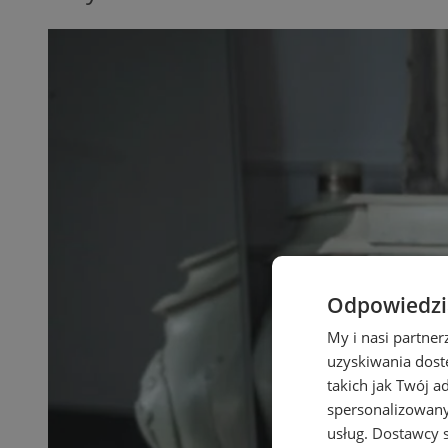
Odpowiedzia
My i nasi partne
uzyskiwania dost
takich jak Twój a
spersonalizowanyc
usług.
Dostawcy s