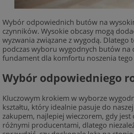
SessID
QeSessID
Wybór odpowiednich butów na wysokim 
MvSessID
czynników. Wysokie obcasy mogą dodać e
euds
wyzwania związane z wygodą. Dlatego t
podczas wyboru wygodnych butów na obc
li_gc
fundament dla komfortu noszenia tego
suid
Wybór odpowiedniego ro
INGRESSCOOKIE
Kluczowym krokiem w wyborze wygodnyc
kształtu, który idealnie pasuje do nasz
CookieScriptConse
zakupem, najlepiej wieczorem, gdy jest
różnymi producentami, dlatego niezależ
sprawdzić, czy doskonale leżą na stopie