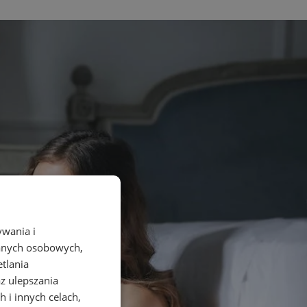
ywania i
danych osobowych,
etlania
az ulepszania
 i innych celach,