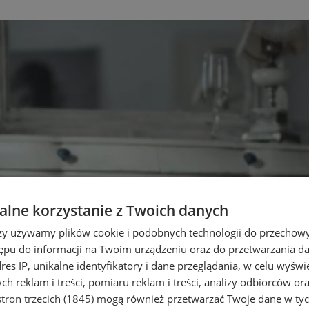
lne korzystanie z Twoich danych
rzy używamy plików cookie i podobnych technologii do przechow
ępu do informacji na Twoim urządzeniu oraz do przetwarzania 
dres IP, unikalne identyfikatory i dane przeglądania, w celu wyświ
h reklam i treści, pomiaru reklam i treści, analizy odbiorców or
tron trzecich (1845)
mogą również przetwarzać Twoje dane w tych