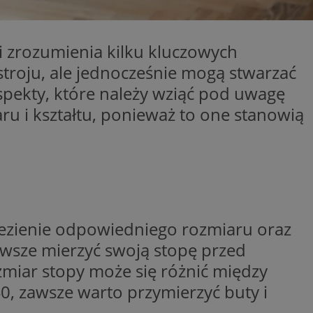
entyfikator sesji.
entyfikator sesji.
 zrozumienia kilku kluczowych
entyfikator sesji.
troju, ale jednocześnie mogą stwarzać
 do przechowywania
niu do usług
pekty, które należy wziąć pod uwagę
e, czy użytkownik
enia lub reklamy.
 i kształtu, ponieważ to one stanowią
y gościa na
nych celów
 identyfikatora
erów obsługuje
ekście
ezienie odpowiedniego rozmiaru oraz
lu optymalizacji
zawsze mierzyć swoją stopę przed
rzez usługę Cookie-
preferencji
zmiar stopy może się różnić między
 na pliki cookie.
ookie Cookie-
0, zawsze warto przymierzyć buty i