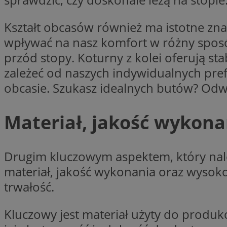
__cf_bm
Kształt obcasów również ma istotne znac
VISITOR_PRIVACY_
wpływać na nasz komfort w różny sposób
przód stopy. Koturny z kolei oferują s
zależeć od naszych indywidualnych pref
obcasie. Szukasz idealnych butów? Od
Materiał, jakość wykona
Nazwa
Pro
Nazwa
Nazwa
Do
Nazwa
openstat_gid
Drugim kluczowym aspektem, który nal
sa-user-id-v3
google_push
.bi
WMF-Uniq
TDID
materiał, jakość wykonania oraz wysoko
ustat_Xer121962iw
trwałość.
openstat_cwX7xx1t
ADK_EX_11
tt_viewer
Kluczowy jest materiał użyty do produk
c
__mguid_