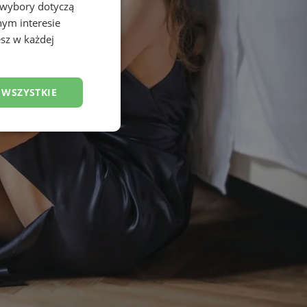
 wybory dotyczą
nym interesie
sz w każdej
 WSZYSTKIE
esklasyfikowane
ane
owanie użytkownika i
j.