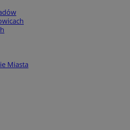
adów
łowicach
ch
ie Miasta