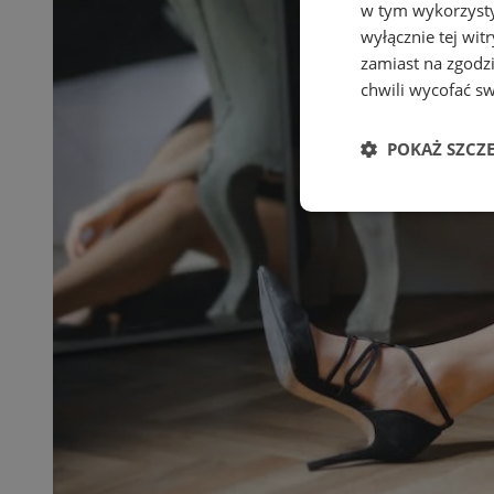
w tym wykorzysty
wyłącznie tej wi
zamiast na zgodz
chwili wycofać s
POKAŻ SZCZ
Niezbędne
Ni
Niezbędne pliki cook
zarządzanie kontem. 
Nazwa