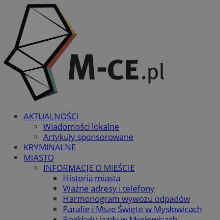
AKTUALNOŚCI
Wiadomości lokalne
Artykuły sponsorowane
KRYMINALNE
MIASTO
INFORMACJE O MIEŚCIE
Historia miasta
Ważne adresy i telefony
Harmonogram wywozu odpadów
Parafie i Msze Święte w Mysłowicach
Rozkłady jazdy w Mysłowicach