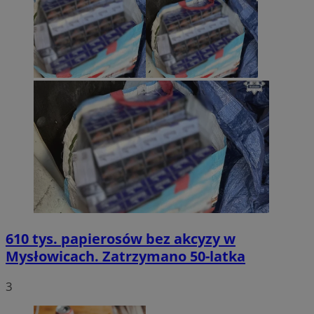
610 tys. papierosów bez akcyzy w
Mysłowicach. Zatrzymano 50-latka
3