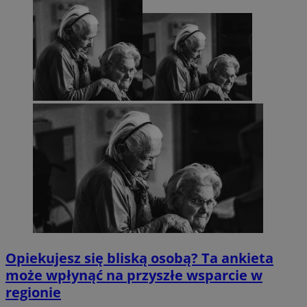
Opiekujesz się bliską osobą? Ta ankieta
może wpłynąć na przyszłe wsparcie w
regionie