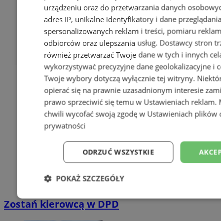
urządzeniu oraz do przetwarzania danych osobowych
adres IP, unikalne identyfikatory i dane przeglądani
spersonalizowanych reklam i treści, pomiaru reklam i
odbiorców oraz ulepszania usług.
Dostawcy stron tr
również przetwarzać Twoje dane w tych i innych cel
wykorzystywać precyzyjne dane geolokalizacyjne i c
Twoje wybory dotyczą wyłącznie tej witryny. Niekt
opierać się na prawnie uzasadnionym interesie zami
prawo sprzeciwić się temu w
Ustawieniach reklam
.
chwili wycofać swoją zgodę w
Ustawieniach plików 
prywatności
ODRZUĆ WSZYSTKIE
AKCEP
POKAŻ SZCZEGÓŁY
Niezbędne
Wydajność
Targetowani
Zostań kierowcą w DPD