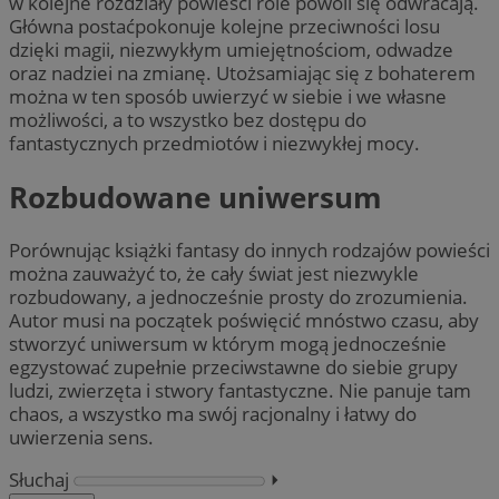
w kolejne rozdziały powieści role powoli się odwracają.
Główna postaćpokonuje kolejne przeciwności losu
dzięki magii, niezwykłym umiejętnościom, odwadze
oraz nadziei na zmianę. Utożsamiając się z bohaterem
można w ten sposób uwierzyć w siebie i we własne
możliwości, a to wszystko bez dostępu do
fantastycznych przedmiotów i niezwykłej mocy.
Rozbudowane uniwersum
Porównując książki fantasy do innych rodzajów powieści
można zauważyć to, że cały świat jest niezwykle
rozbudowany, a jednocześnie prosty do zrozumienia.
Autor musi na początek poświęcić mnóstwo czasu, aby
stworzyć uniwersum w którym mogą jednocześnie
egzystować zupełnie przeciwstawne do siebie grupy
ludzi, zwierzęta i stwory fantastyczne. Nie panuje tam
chaos, a wszystko ma swój racjonalny i łatwy do
uwierzenia sens.
Słuchaj
⏵︎