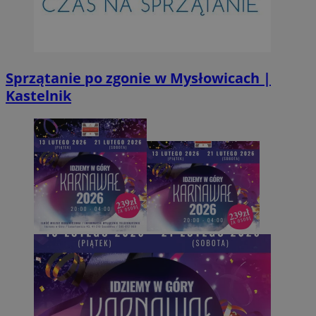
INGRESSCOOKIE
Ses
NGINX Inc.
bh.contextweb.com
Sprzątanie po zgonie w Mysłowicach |
Kastelnik
CookieScriptConsent
1 r
CookieScript
m-ce.pl