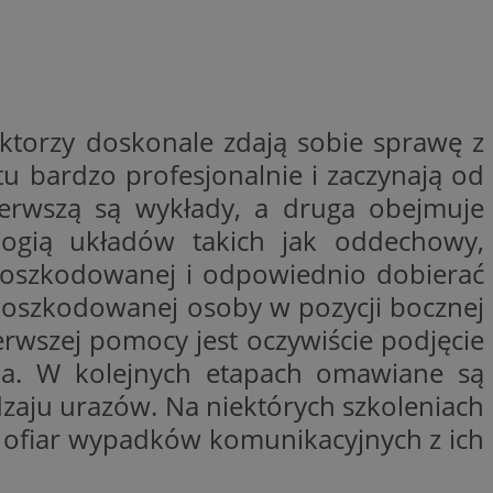
entyfikator sesji.
entyfikator sesji.
entyfikator sesji.
 do przechowywania
niu do usług
uktorzy doskonale zdają sobie sprawę z
e, czy użytkownik
enia lub reklamy.
u bardzo profesjonalnie i zaczynają od
y gościa na
Pierwszą są wykłady, a druga obejmuje
nych celów
logią układów takich jak oddechowy,
 identyfikatora
 poszkodowanej i odpowiednio dobierać
poszkodowanej osoby w pozycji bocznej
erów obsługuje
rwszej pomocy jest oczywiście podjęcie
ekście
lu optymalizacji
ia. W kolejnych etapach omawiane są
zaju urazów. Na niektórych szkoleniach
rzez usługę Cookie-
preferencji
 ofiar wypadków komunikacyjnych z ich
 na pliki cookie.
ookie Cookie-