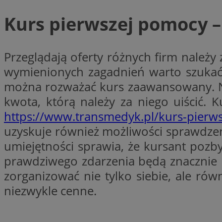
__cf_bm
Kurs pierwszej pomocy –
VISITOR_PRIVACY_
Przeglądają oferty różnych firm należy
wymienionych zagadnień warto szukać ty
można rozważać kurs zaawansowany. Nie
kwota, którą należy za niego uiścić. 
https://www.transmedyk.pl/kurs-pierw
Nazwa
uzyskuje również możliwości sprawdzeni
Pro
Nazwa
Nazwa
Do
Nazwa
umiejętności sprawia, że kursant pozby
openstat_gid
sa-user-id-v3
google_push
.bi
prawdziwego zdarzenia będą znacznie b
WMF-Uniq
TDID
zorganizować nie tylko siebie, ale ró
ustat_Xer121962iw
openstat_cwX7xx1t
niezwykle cenne.
ADK_EX_11
tt_viewer
c
__mguid_