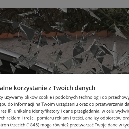
lne korzystanie z Twoich danych
rzy używamy plików cookie i podobnych technologii do przechow
ępu do informacji na Twoim urządzeniu oraz do przetwarzania 
dres IP, unikalne identyfikatory i dane przeglądania, w celu wyświ
h reklam i treści, pomiaru reklam i treści, analizy odbiorców or
tron trzecich (1845)
mogą również przetwarzać Twoje dane w tych