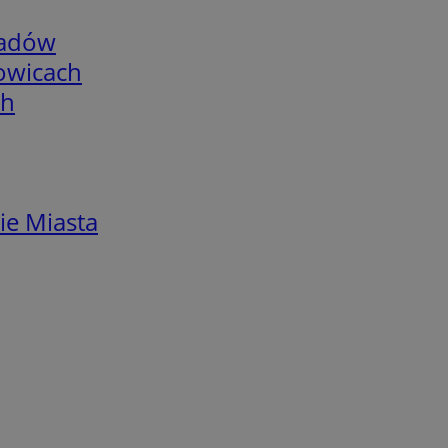
adów
łowicach
ch
ie Miasta