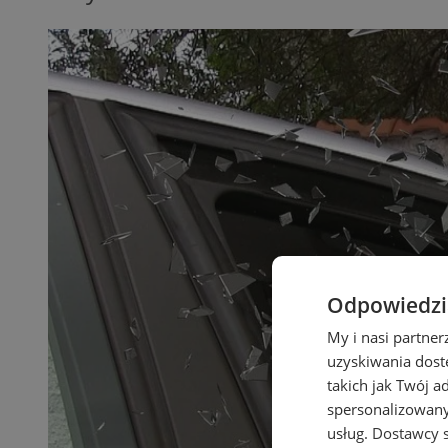
Odpowiedzia
My i nasi partne
uzyskiwania dost
takich jak Twój a
spersonalizowanyc
usług.
Dostawcy s