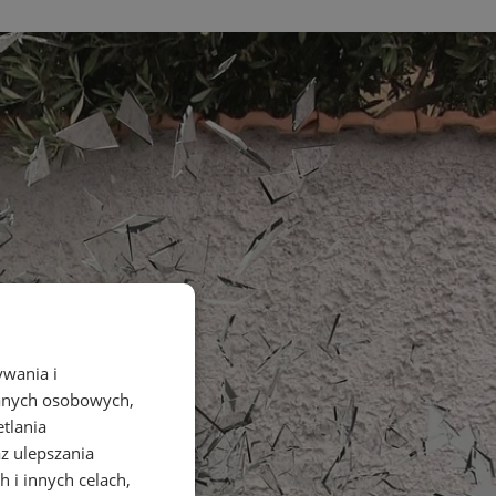
ywania i
danych osobowych,
etlania
az ulepszania
 i innych celach,