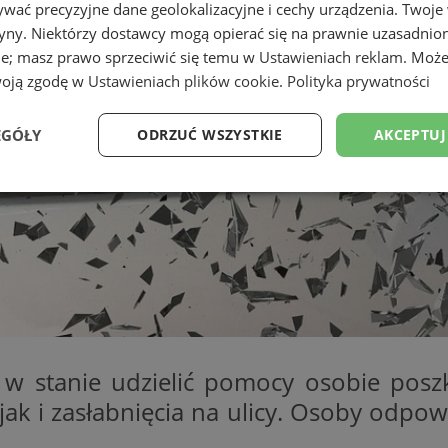
wać precyzyjne dane geolokalizacyjne i cechy urządzenia. Twoje
tryny. Niektórzy dostawcy mogą opierać się na prawnie uzasadnio
ie; masz prawo sprzeciwić się temu w
Ustawieniach reklam
. Może
woją zgodę w
Ustawieniach plików cookie
.
Polityka prywatności
EGÓŁY
ODRZUĆ WSZYSTKIE
AKCEPTUJ
Wydajność
Targetowanie
Funkcjonalność
Ni
ezbędne
Wydajność
Targetowanie
Funkcjonalność
Niesklasyfikow
by w stanie udzielić pomocy osobie po
ie umożliwiają korzystanie z podstawowych funkcji strony internetowej, takich jak log
Bez niezbędnych plików cookie nie można prawidłowo korzystać ze strony internetowe
 i zasłabnięcia na ulicy. Osoby odpowi
Okres
Provider
/
Domena
Opis
przechowywania