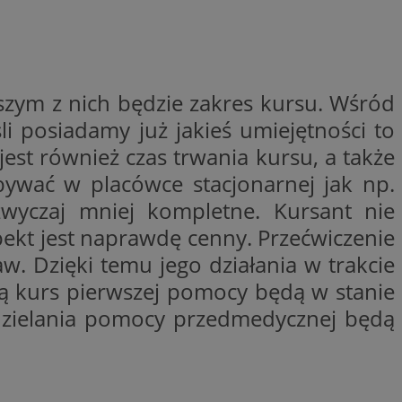
niania ludzi i
trony internetowej,
e ważnych raportów
ryny internetowej.
nformacje o zgodzie
ncjach dotyczących
ia z witryny.
wszym z nich będzie zakres kursu. Wśród
olityki prywatności
ich przestrzeganie
li posiadamy już jakieś umiejętności to
temu użytkownik nie
woich preferencji,
st również czas trwania kursu, a także
 z regulacjami
dbywać w placówce stacjonarnej jak np.
zwyczaj mniej kompletne. Kursant nie
pekt jest naprawdę cenny. Przećwiczenie
w. Dzięki temu jego działania w trakcie
 i przechowywania
 służy do
dą kurs pierwszej pomocy będą w stanie
iadomień push do
formacji na temat
o tym, w jaki
edzających ze stroną
ta ze strony
 udzielania pomocy przedmedycznej będą
st on zazwyczaj
y, które użytkownik
elów śledzenia i
iedzeniem tej
 poprawy
użytkownika i
ryny.
_viewer”, aby pomóc
óre widzisz w
 służy do
kie jest używany do
ęstotliwości
 identyfikacji