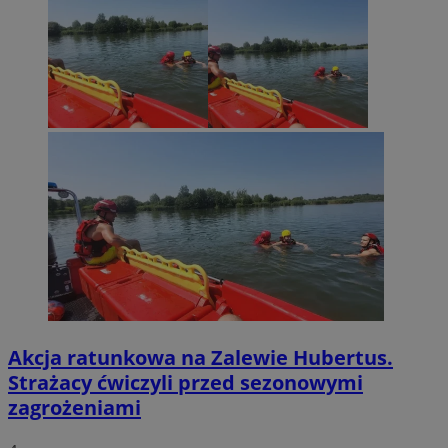
Akcja ratunkowa na Zalewie Hubertus.
Strażacy ćwiczyli przed sezonowymi
zagrożeniami