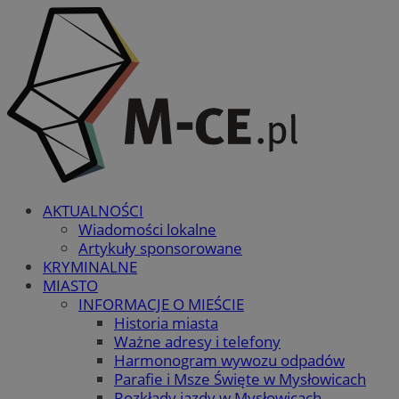
AKTUALNOŚCI
Wiadomości lokalne
Artykuły sponsorowane
KRYMINALNE
MIASTO
INFORMACJE O MIEŚCIE
Historia miasta
Ważne adresy i telefony
Harmonogram wywozu odpadów
Parafie i Msze Święte w Mysłowicach
Rozkłady jazdy w Mysłowicach