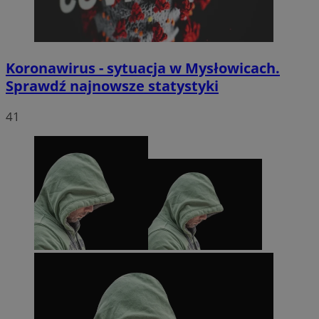
Koronawirus - sytuacja w Mysłowicach.
Sprawdź najnowsze statystyki
41