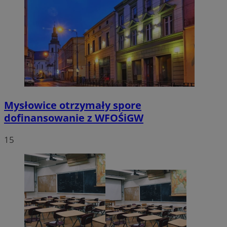
Mysłowice otrzymały spore
dofinansowanie z WFOŚiGW
15