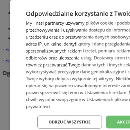
Wiadomości lokalne
Odpowiedzialne korzystanie z Twoi
My i nasi partnerzy używamy plików cookie i podob
Kursy języka angielskiego
przechowywania i uzyskiwania dostępu do informac
urządzeniu oraz do przetwarzania danych osobowych
Tworzenie stron www - Mysłowice
adres IP, unikalne identyfikatory i dane przeglądani
reklama
spersonalizowanych reklam i treści, pomiaru reklam i
odbiorców oraz ulepszania usług.
Dostawcy stron tr
reklama
również przetwarzać Twoje dane w tych i innych cel
wykorzystywać precyzyjne dane geolokalizacyjne i c
Ogłoszenia
Twoje wybory dotyczą wyłącznie tej witryny. Niekt
opierać się na prawnie uzasadnionym interesie zami
prawo sprzeciwić się temu w
Ustawieniach reklam
.
chwili wycofać swoją zgodę w
Ustawieniach plików 
prywatności
ODRZUĆ WSZYSTKIE
AKCEP