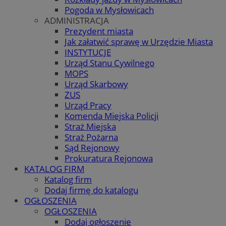
Pogoda w Mysłowicach
ADMINISTRACJA
Prezydent miasta
Jak załatwić sprawę w Urzędzie Miasta
INSTYTUCJE
Urząd Stanu Cywilnego
MOPS
Urząd Skarbowy
ZUS
Urząd Pracy
Komenda Miejska Policji
Straż Miejska
Straż Pożarna
Sąd Rejonowy
Prokuratura Rejonowa
KATALOG FIRM
Katalog firm
Dodaj firmę do katalogu
OGŁOSZENIA
OGŁOSZENIA
Dodaj ogłoszenie