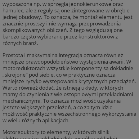
wyposażona np. w sprzęgła jednokierunkowe oraz
hamulec, ale z reguły są one zintegrowane w obrębie
jednej obudowy. To oznacza, że montaż elementu jest
znacznie prostszy i nie wymaga przeprowadzenia
skomplikowanych obliczeń. Z tego względu są one
bardzo często wybierane przez konstruktorów z
różnych branż.
Prostota i maksymalna integracja oznacza również
mniejsze prawdopodobieństwo wystąpienia awarii. W
motoreduktorach wszystkie komponenty są dokładnie
„skrojone” pod siebie, co w praktyczne oznacza
mniejsze ryzyko występowania krytycznych przeciążeń.
Warto również dodać, że istnieją układy, w których
mamy do czynienia z wielostopniowymi przekładniami
mechanicznymi. To oznacza możliwość uzyskania
jeszcze większych przełożeń, a co za tym idzie —
możliwość praktycznie wszechstronnego wykorzystania
w wielu różnych aplikacjach.
Motoreduktory to elementy, w których silnik
elektryczny i przekładnia (lub zespół przekładni)