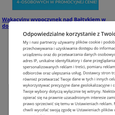
Wakacyjny wypoczynek nad Bałtykiem w
domkach Szmaragdowe Morze
Odpowiedzialne korzystanie z Twoi
My i nasi partnerzy używamy plików cookie i podob
przechowywania i uzyskiwania dostępu do informac
urządzeniu oraz do przetwarzania danych osobowych
adres IP, unikalne identyfikatory i dane przeglądani
spersonalizowanych reklam i treści, pomiaru reklam i
odbiorców oraz ulepszania usług.
Dostawcy stron tr
również przetwarzać Twoje dane w tych i innych cel
wykorzystywać precyzyjne dane geolokalizacyjne i c
Twoje wybory dotyczą wyłącznie tej witryny. Niekt
opierać się na prawnie uzasadnionym interesie zami
prawo sprzeciwić się temu w
Ustawieniach reklam
.
chwili wycofać swoją zgodę w
Ustawieniach plików 