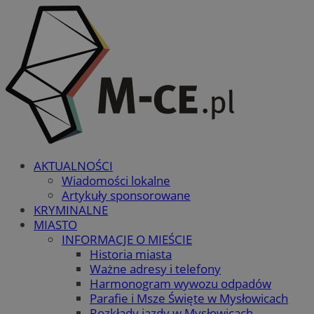
AKTUALNOŚCI
Wiadomości lokalne
Artykuły sponsorowane
KRYMINALNE
MIASTO
INFORMACJE O MIEŚCIE
Historia miasta
Ważne adresy i telefony
Harmonogram wywozu odpadów
Parafie i Msze Święte w Mysłowicach
Rozkłady jazdy w Mysłowicach