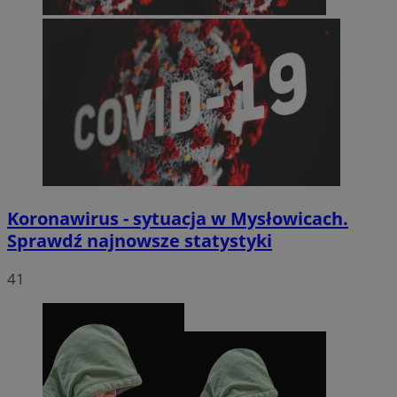
Koronawirus - sytuacja w Mysłowicach.
Sprawdź najnowsze statystyki
41