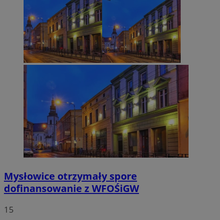
Mysłowice otrzymały spore
dofinansowanie z WFOŚiGW
15