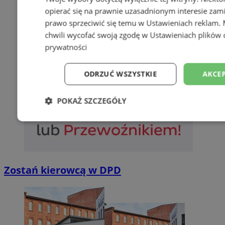
opierać się na prawnie uzasadnionym interesie zami
prawo sprzeciwić się temu w
Ustawieniach reklam
.
chwili wycofać swoją zgodę w
Ustawieniach plików 
prywatności
ODRZUĆ WSZYSTKIE
AKCEP
POKAŻ SZCZEGÓŁY
Niezbędne
Wydajność
Targetowani
Niesklasyfikowane
Zostań kierowcą w DPD