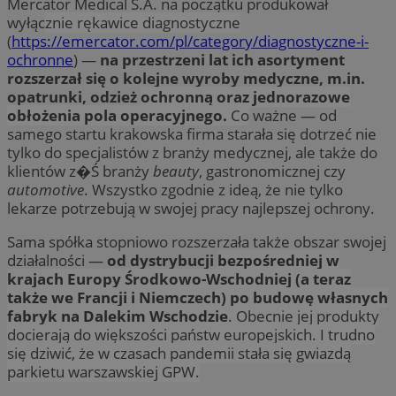
Mercator Medical S.A. na początku produkował
wyłąc
znie rękawice diagnostyczne
(
https://emercator.com/pl/category/diagnostyczne-i-
ochronne
) —
na przestrzeni lat ich asortyment
rozszerzał się o kolejne wyroby medyczne, m.in.
opatrunki, odzież
ochronną oraz jednorazowe
obłożenia pola operacyjnego.
Co
ważne — od
samego startu krakowska firma starała się dotrzeć nie
tylko do specjalistów z branży medycznej, ale także do
klientów z�Ś branży
beauty
, gastronomicznej czy
automotive
. Wszystko zgodnie z ideą, że nie tylko
lekarze potrzebują w swojej pracy najlepszej ochrony.
Sama spółka stopniowo rozszerzała także obszar swojej
działalności —
od dystrybucji
bezpośredniej w
krajach Europy Środkowo-Wschodniej (a teraz
także we Francji i Niemczech) po budowę własnych
fabryk na Dalekim Wschodzie
. Obecnie jej produkty
docierają do większości państw europejskich. I trudno
się dziwić, że w czasach pandemii stała się gwiazdą
parkietu warszawskiej GPW.