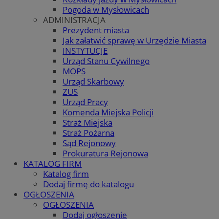
Pogoda w Mysłowicach
ADMINISTRACJA
Prezydent miasta
Jak załatwić sprawę w Urzędzie Miasta
INSTYTUCJE
Urząd Stanu Cywilnego
MOPS
Urząd Skarbowy
ZUS
Urząd Pracy
Komenda Miejska Policji
Straż Miejska
Straż Pożarna
Sąd Rejonowy
Prokuratura Rejonowa
KATALOG FIRM
Katalog firm
Dodaj firmę do katalogu
OGŁOSZENIA
OGŁOSZENIA
Dodaj ogłoszenie