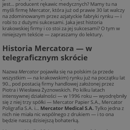
jest… producent rękawic medycznych? Mamy tu na
myśli firmę Mercator, która już od prawie 30 lat walczy
na zdominowanym przez azjatyckie fabryki rynku — i
robi to z dużymi sukcesami. Jaka jest historia
krakowskiej firmy i co stoi za jej sukcesami? O tym w
niniejszym tekście — zapraszamy do lektury.
Historia Mercatora — w
telegraficznym skrócie
Nazwa
Mercator
pojawiła się na polskim (a przede
wszystkim — na krakowskim) rynku już na początku lat
90., pod postacią firmy handlowej założonej przez
Piotra i Wiesława Żyznowskich. Po kilku latach
intensywnej działalności — w 1996 roku — wyodrębniły
się z niej trzy spółki — Mercator Papier S.A., Mercator
Poligrafia S.A. i…
Mercator Medical S.A.
Tylko jedna z
nich nie miała nic wspólnego z drukiem — i to ona
będzie naszą dzisiejszą bohaterką.