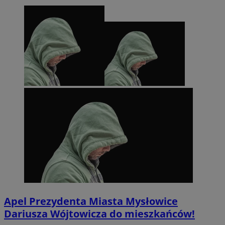
Apel Prezydenta Miasta Mysłowice
Dariusza Wójtowicza do mieszkańców!