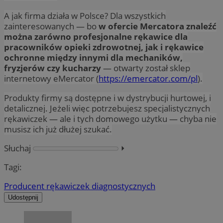
A jak firma działa w Polsce? Dla wszystkich
zainteresowanych — bo
w ofercie Mercatora znaleźć
można zarówno profesjonalne rękawice dla
pracowników opieki zdrowotnej, jak i rękawice
ochronne między innymi dla mechaników,
fryzjerów czy kucharzy
— otwarty został sklep
internetowy eMercator (
https://emercator.com/pl
).
Produkty firmy są dostępne i w dystrybucji hurtowej, i
detalicznej. Jeżeli więc potrzebujesz specjalistycznych
rękawiczek — ale i tych domowego użytku — chyba nie
musisz ich już dłużej szukać.
Słuchaj
⏵︎
Tagi:
Producent rękawiczek diagnostycznych
Udostępnij