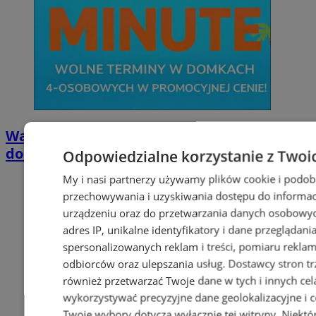
Wakacyjny wypoczynek nad Bałtykiem w
domkach Szmaragdowe Morze
Odpowiedzialne korzystanie z Twoi
My i nasi partnerzy używamy plików cookie i podob
przechowywania i uzyskiwania dostępu do informac
urządzeniu oraz do przetwarzania danych osobowych
adres IP, unikalne identyfikatory i dane przeglądani
spersonalizowanych reklam i treści, pomiaru reklam i
odbiorców oraz ulepszania usług.
Dostawcy stron tr
również przetwarzać Twoje dane w tych i innych cel
wykorzystywać precyzyjne dane geolokalizacyjne i c
Twoje wybory dotyczą wyłącznie tej witryny. Niekt