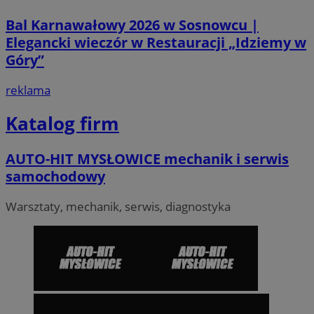
Bal Karnawałowy 2026 w Sosnowcu |
Elegancki wieczór w Restauracji „Idziemy w
Góry”
VISITOR_PRIVACY_METADATA
5 miesi
YouTube
tygod
.youtube.com
reklama
Katalog firm
AUTO-HIT MYSŁOWICE mechanik i serwis
samochodowy
Warsztaty, mechanik, serwis, diagnostyka