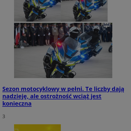
Sezon motocyklowy w pełni. Te liczby dają
nadzieję, ale ostrożność wciąż jest
konieczna
3