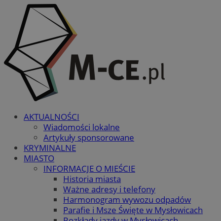
AKTUALNOŚCI
Wiadomości lokalne
Artykuły sponsorowane
KRYMINALNE
MIASTO
INFORMACJE O MIEŚCIE
Historia miasta
Ważne adresy i telefony
Harmonogram wywozu odpadów
Parafie i Msze Święte w Mysłowicach
Rozkłady jazdy w Mysłowicach