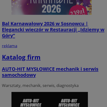
VISITOR_PRIVACY_METADATA
5 miesi
YouTube
tygod
.youtube.com
Bal Karnawałowy 2026 w Sosnowcu |
Elegancki wieczór w Restauracji „Idziemy w
Góry”
reklama
Katalog firm
AUTO-HIT MYSŁOWICE mechanik i serwis
samochodowy
Warsztaty, mechanik, serwis, diagnostyka