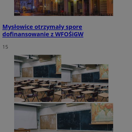
Mysłowice otrzymały spore
dofinansowanie z WFOŚiGW
15