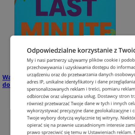
Odpowiedzialne korzystanie z Twoi
My i nasi partnerzy używamy plików cookie i podob
przechowywania i uzyskiwania dostępu do informac
urządzeniu oraz do przetwarzania danych osobowych
Wakacyjny wypoczynek nad Bałtykiem w
adres IP, unikalne identyfikatory i dane przeglądani
domkach Szmaragdowe Morze
spersonalizowanych reklam i treści, pomiaru reklam i
odbiorców oraz ulepszania usług.
Dostawcy stron tr
również przetwarzać Twoje dane w tych i innych cel
wykorzystywać precyzyjne dane geolokalizacyjne i c
Twoje wybory dotyczą wyłącznie tej witryny. Niekt
opierać się na prawnie uzasadnionym interesie zami
prawo sprzeciwić się temu w
Ustawieniach reklam
.