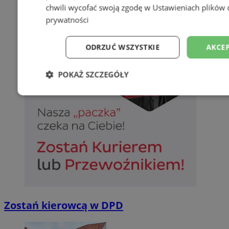
chwili wycofać swoją zgodę w
Ustawieniach plików 
prywatności
ODRZUĆ WSZYSTKIE
AKCEP
POKAŻ SZCZEGÓŁY
Niezbędne
Wydajność
Targetowani
Niesklasyfikowane
Zostań kierowcą w DPD
Niezbędne
Wydajność
Targetowanie
Funkcjonalno
Niezbędne pliki cookie umożliwiają korzystanie z podstawowych fun