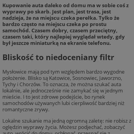
Kupowanie auta daleko od domu ma w sobie coś z
wyprawy po skarb. Jest plan, jest trasa, jest
nadzieja, że na miejscu czeka perełka. Tylko że
bardzo często na miejscu czeka po prostu
samochód. Czasem dobry, czasem przeciętny,
czasem taki, który najlepiej wyglądał wtedy, gdy
był jeszcze miniaturką na ekranie telefonu.
Bliskość to niedoceniany filtr
Mysłowice mają pod tym względem bardzo wygodne
położenie. Blisko są Katowice, Sosnowiec, Jaworzno,
Tychy i Chorzów. To oznacza, że można szukać auta
lokalnie, ale jednocześnie nie zamykać się w jednym
mieście. I to jest zdrowe podejście, bo rynek
samochodów używanych lubi cierpliwość bardziej niż
romantyczne zrywy.
Lokalne szukanie ma jedną ogromną zaletę: nie robisz z
oględzin wyprawy życia. Możesz podjechać, zobaczyć
auto, wrócić do domu, ochłonąć, przespać się z