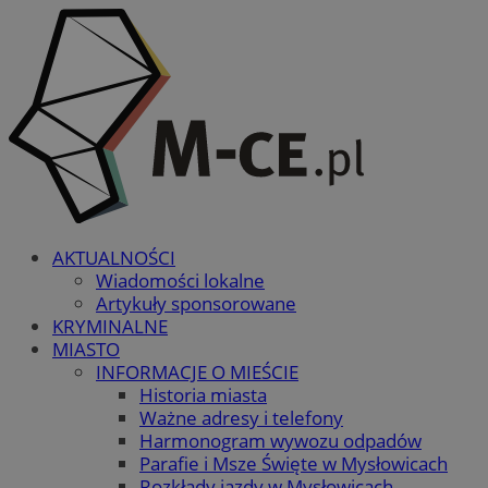
AKTUALNOŚCI
Wiadomości lokalne
Artykuły sponsorowane
KRYMINALNE
MIASTO
INFORMACJE O MIEŚCIE
Historia miasta
Ważne adresy i telefony
Harmonogram wywozu odpadów
Parafie i Msze Święte w Mysłowicach
Rozkłady jazdy w Mysłowicach