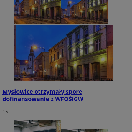
Mysłowice otrzymały spore
dofinansowanie z WFOŚiGW
15