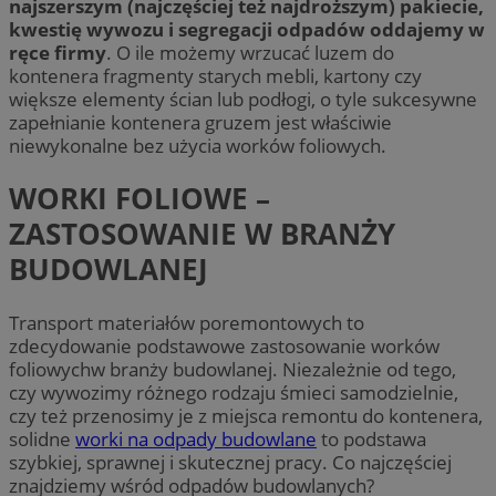
najszerszym (najczęściej też najdroższym) pakiecie,
kwestię wywozu i segregacji odpadów oddajemy w
ręce firmy
. O ile możemy wrzucać luzem do
kontenera fragmenty starych mebli, kartony czy
większe elementy ścian lub podłogi, o tyle sukcesywne
zapełnianie kontenera gruzem jest właściwie
niewykonalne bez użycia worków foliowych.
WORKI FOLIOWE –
ZASTOSOWANIE W BRANŻY
BUDOWLANEJ
Transport materiałów poremontowych to
zdecydowanie podstawowe zastosowanie worków
foliowychw branży budowlanej. Niezależnie od tego,
czy wywozimy różnego rodzaju śmieci samodzielnie,
czy też przenosimy je z miejsca remontu do kontenera,
solidne
worki na odpady budowlane
to podstawa
szybkiej, sprawnej i skutecznej pracy. Co najczęściej
znajdziemy wśród odpadów budowlanych?