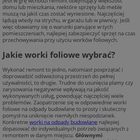
Jeśli w grę wchodzi remont obejmujący większość
domu lub mieszkania, niektóre sprzęty lub meble
muszą na jakiś czas zostać wyniesione. Najczęściej
lądują wtedy na strychu, w garażu lub w piwnicy. Jeśli
więc obawiamy się o warunki panujące w tych
pomieszczeniach, najlepiej zabezpieczyć sprzęt na czas
przechowywania przy użyciu worków foliowych.
Jakie worki foliowe wybrać?
Wykonać remont to jedno, natomiast posprzątać i
doprowadzić odświeżoną przestrzeń do pełnej
używalności, to drugie. Trudne do usunięcia plamy czy
zarysowania negatywnie wpływają na jakość
wykonywanych usług, powodując najczęściej wiele
problemów. Zaopatrzenie się w odpowiednie worki
foliowe na odpady budowlane to prosty i skuteczny
pomysł na uniknięcie niemiłych niespodzianek.
Konkretne
worki na odpady budowlane
najlepiej
dopasować do indywidualnych potrzeb związanych z
remontem w danym miejscu.
Głównymi