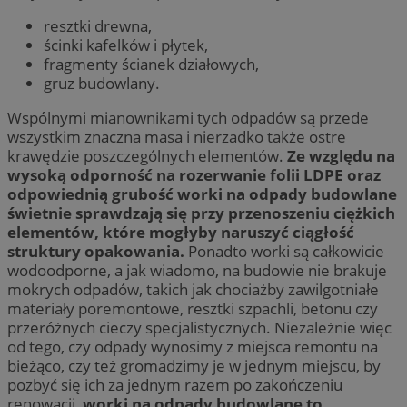
resztki drewna,
ścinki kafelków i płytek,
fragmenty ścianek działowych,
gruz budowlany.
Wspólnymi mianownikami tych odpadów są przede
wszystkim znaczna masa i nierzadko także ostre
krawędzie poszczególnych elementów.
Ze względu na
wysoką odporność na rozerwanie folii LDPE oraz
odpowiednią grubość worki na odpady budowlane
świetnie sprawdzają się przy przenoszeniu ciężkich
elementów, które mogłyby naruszyć ciągłość
struktury opakowania.
Ponadto worki są całkowicie
wodoodporne, a jak wiadomo, na budowie nie brakuje
mokrych odpadów, takich jak chociażby zawilgotniałe
materiały poremontowe, resztki szpachli, betonu czy
przeróżnych cieczy specjalistycznych. Niezależnie więc
od tego, czy odpady wynosimy z miejsca remontu na
bieżąco, czy też gromadzimy je w jednym miejscu, by
pozbyć się ich za jednym razem po zakończeniu
renowacji,
worki na odpady budowlane to