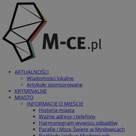
AKTUALNOŚCI
Wiadomości lokalne
Artykuły sponsorowane
KRYMINALNE
MIASTO
INFORMACJE O MIEŚCIE
Historia miasta
Ważne adresy i telefony
Harmonogram wywozu odpadów
Parafie i Msze Święte w Mysłowicach
Rozkłady jazdy w Mysłowicach