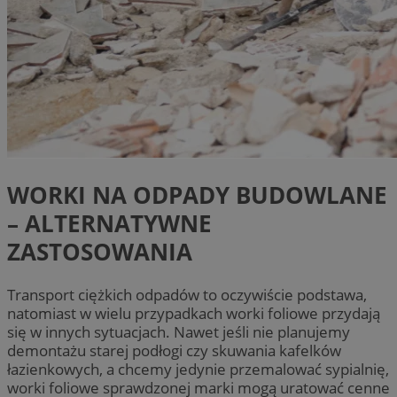
WORKI NA ODPADY BUDOWLANE
– ALTERNATYWNE
ZASTOSOWANIA
Transport ciężkich odpadów to oczywiście podstawa,
natomiast w wielu przypadkach worki foliowe przydają
się w innych sytuacjach. Nawet jeśli nie planujemy
demontażu starej podłogi czy skuwania kafelków
łazienkowych, a chcemy jedynie przemalować sypialnię,
worki foliowe sprawdzonej marki mogą uratować cenne