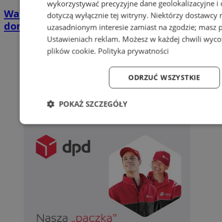
wykorzystywać precyzyjne dane geolokalizacyjne i
Wakacyjny wypoczynek nad Bałtykiem w
dotyczą wyłącznie tej witryny. Niektórzy dostawcy
domkach Szmaragdowe Morze
uzasadnionym interesie zamiast na zgodzie; masz 
Ustawieniach reklam
. Możesz w każdej chwili wyc
plików cookie
.
Polityka prywatności
ODRZUĆ WSZYSTKIE
POKAŻ SZCZEGÓŁY
Niezbędne
Wydajność
Targetowanie
Funk
Niezbędne
Wydajność
Targetowanie
Funk
Niezbędne pliki cookie umożliwiają korzystanie z podstawowych fun
logowanie użytkownika i zarządzanie kontem. Bez niezbędnych p