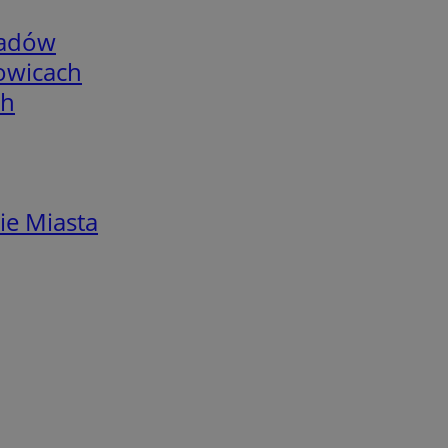
adów
łowicach
ch
ie Miasta