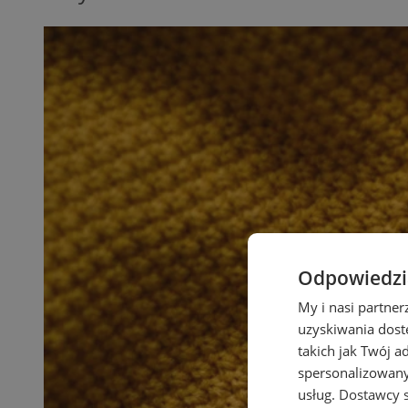
Odpowiedzia
My i nasi partne
uzyskiwania dost
takich jak Twój a
spersonalizowanyc
usług.
Dostawcy s