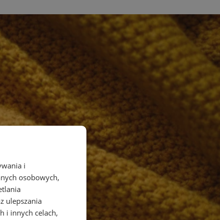
ywania i
danych osobowych,
etlania
az ulepszania
 i innych celach,