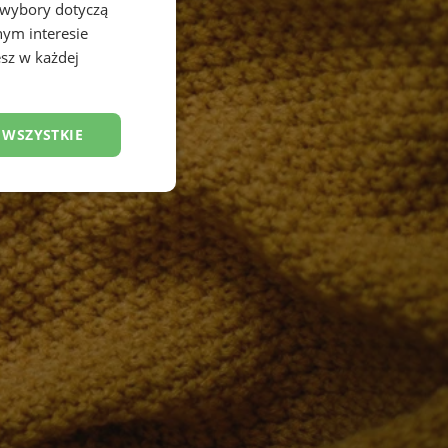
 wybory dotyczą
nym interesie
sz w każdej
 WSZYSTKIE
esklasyfikowane
ane
owanie użytkownika i
j.