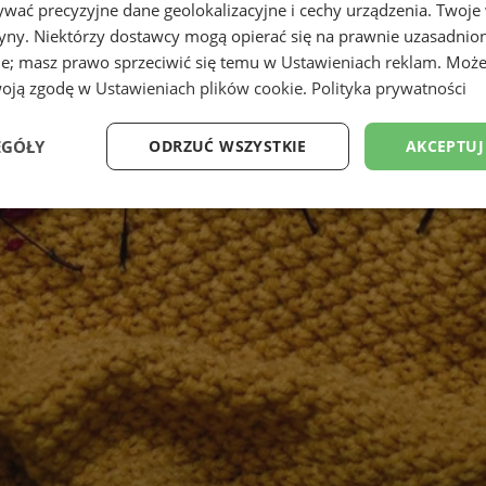
wać precyzyjne dane geolokalizacyjne i cechy urządzenia. Twoje
tryny. Niektórzy dostawcy mogą opierać się na prawnie uzasadnio
ie; masz prawo sprzeciwić się temu w
Ustawieniach reklam
. Może
woją zgodę w
Ustawieniach plików cookie
.
Polityka prywatności
EGÓŁY
ODRZUĆ WSZYSTKIE
AKCEPTUJ
Wydajność
Targetowanie
Funkcjonalność
Ni
ezbędne
Wydajność
Targetowanie
Funkcjonalność
Niesklasyfikow
ie umożliwiają korzystanie z podstawowych funkcji strony internetowej, takich jak log
Bez niezbędnych plików cookie nie można prawidłowo korzystać ze strony internetowe
Okres
Provider
/
Domena
Opis
przechowywania