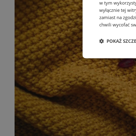
w tym wykorzysty
wyłącznie tej wi
zamiast na zgodz
chwili wycofać s
POKAŻ SZCZ
Niezbędne
Ni
Niezbędne pliki cook
zarządzanie kontem. 
Nazwa