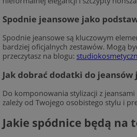
nieformalnej elegancji i szczypty nonszal
__cf_bm
Spodnie jeansowe jako podstawa
VISITOR_PRIVACY_
Spodnie jeansowe są kluczowym elemente
bardziej oficjalnych zestawów. Mogą by
przeczytasz na blogu:
studiokosmetycz
Jak dobrać dodatki do jeansów 
Nazwa
Pro
Nazwa
Nazwa
Do
Nazwa
openstat_gid
Do komponowania stylizacji z jeansami id
sa-user-id-v3
google_push
.bi
WMF-Uniq
TDID
zależy od Twojego osobistego stylu i pre
ustat_Xer121962iw
openstat_cwX7xx1t
Jakie spódnice będą na t
ADK_EX_11
tt_viewer
c
__mguid_