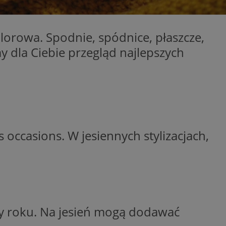
entyfikator sesji.
entyfikator sesji.
lorowa. Spodnie, spódnice, płaszcze,
entyfikator sesji.
dla Ciebie przegląd najlepszych
 do przechowywania
niu do usług
e, czy użytkownik
enia lub reklamy.
y gościa na
nych celów
 identyfikatora
occasions. W jesiennych stylizacjach,
erów obsługuje
ekście
lu optymalizacji
rzez usługę Cookie-
preferencji
 na pliki cookie.
ookie Cookie-
ory roku. Na jesień mogą dodawać