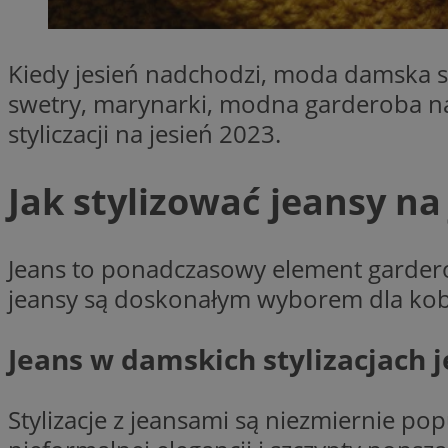
SessID
QeSessID
Kiedy jesień nadchodzi, moda damska st
MvSessID
swetry, marynarki, modna garderoba na
euds
styliczacji na jesień 2023.
li_gc
Jak stylizować jeansy na
suid
Jeans to ponadczasowy element garderoby
jeansy są doskonałym wyborem dla kobie
INGRESSCOOKIE
Jeans w damskich stylizacjach 
CookieScriptConse
Stylizacje z jeansami są niezmiernie p