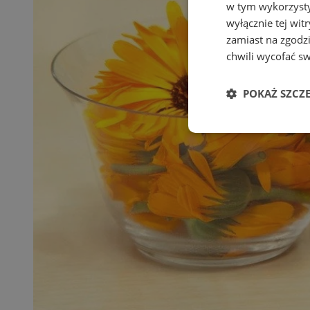
w tym wykorzysty
wyłącznie tej wi
zamiast na zgodz
chwili wycofać s
POKAŻ SZCZ
Niezbędne
Ni
Niezbędne pliki cook
zarządzanie kontem. 
Nazwa