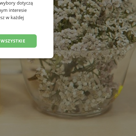
 wybory dotyczą
nym interesie
sz w każdej
 WSZYSTKIE
esklasyfikowane
ane
owanie użytkownika i
j.