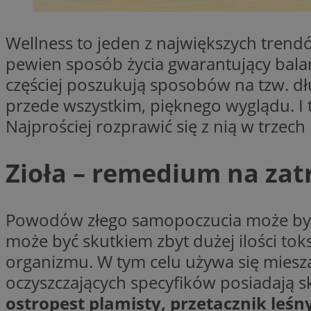
SessID
QeSessID
Wellness to jeden z największych trend
MvSessID
pewien sposób życia gwarantujący bal
euds
częściej poszukują sposobów na tzw. dł
przede wszystkim, pięknego wyglądu. I 
Najprościej rozprawić się z nią w trzech
li_gc
Zioła – remedium na zat
suid
INGRESSCOOKIE
Powodów złego samopoczucia może być wi
może być skutkiem zbyt dużej ilości to
CookieScriptConse
organizmu. W tym celu używa się miesza
oczyszczających specyfików posiadają s
ostropest plamisty, przetacznik leśny