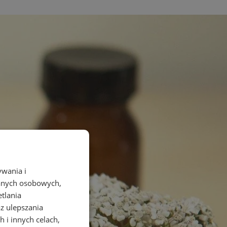
ywania i
danych osobowych,
etlania
az ulepszania
 i innych celach,