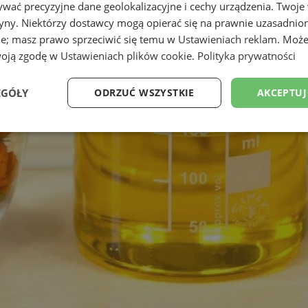
wać precyzyjne dane geolokalizacyjne i cechy urządzenia. Twoje
tryny. Niektórzy dostawcy mogą opierać się na prawnie uzasadnio
ie; masz prawo sprzeciwić się temu w
Ustawieniach reklam
. Może
woją zgodę w
Ustawieniach plików cookie
.
Polityka prywatności
EGÓŁY
ODRZUĆ WSZYSTKIE
AKCEPTUJ
Wydajność
Targetowanie
Funkcjonalność
Ni
ezbędne
Wydajność
Targetowanie
Funkcjonalność
Niesklasyfikow
ie umożliwiają korzystanie z podstawowych funkcji strony internetowej, takich jak log
Bez niezbędnych plików cookie nie można prawidłowo korzystać ze strony internetowe
Okres
Provider
/
Domena
Opis
przechowywania