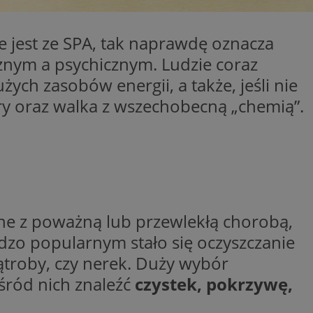
entyfikator sesji.
entyfikator sesji.
e jest ze SPA, tak naprawdę oznacza
entyfikator sesji.
nym a psychicznym. Ludzie coraz
 do przechowywania
ch zasobów energii, a także, jeśli nie
niu do usług
e, czy użytkownik
ry oraz walka z wszechobecną „chemią”.
enia lub reklamy.
y gościa na
nych celów
 identyfikatora
erów obsługuje
ekście
ane z poważną lub przewlekłą chorobą,
lu optymalizacji
rdzo popularnym stało się oczyszczanie
rzez usługę Cookie-
ątroby, czy nerek. Duży wybór
preferencji
 na pliki cookie.
śród nich znaleźć
czystek, pokrzywę,
ookie Cookie-