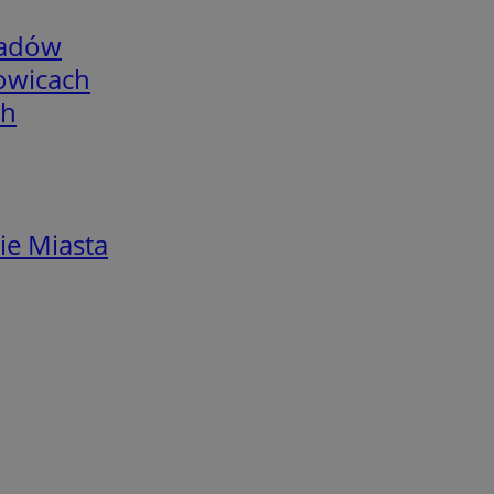
adów
łowicach
ch
ie Miasta