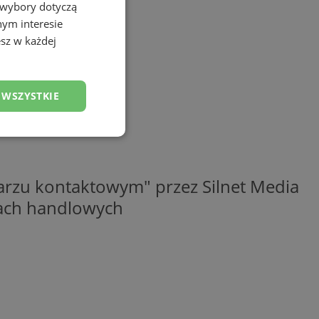
 wybory dotyczą
nym interesie
sz w każdej
 WSZYSTKIE
esklasyfikowane
rzu kontaktowym" przez Silnet Media
elach handlowych
ane
owanie użytkownika i
j.