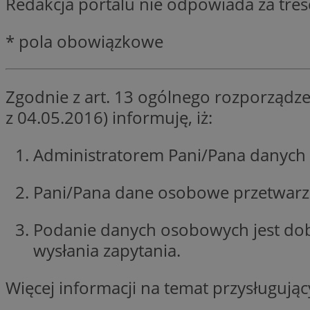
Redakcja portalu nie odpowiada za tre
SessID
QeSessID
* pola obowiązkowe
MvSessID
euds
Zgodnie z art. 13 ogólnego rozporządze
z 04.05.2016) informuję, iż:
li_gc
Administratorem Pani/Pana danych 
suid
Pani/Pana dane osobowe przetwarzan
INGRESSCOOKIE
Podanie danych osobowych jest do
wysłania zapytania.
CookieScriptConse
Więcej informacji na temat przysługuj