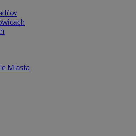
adów
łowicach
ch
ie Miasta