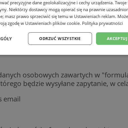
wać precyzyjne dane geolokalizacyjne i cechy urządzenia. Twoje
tryny. Niektórzy dostawcy mogą opierać się na prawnie uzasadnio
ie; masz prawo sprzeciwić się temu w
Ustawieniach reklam
. Może
woją zgodę w
Ustawieniach plików cookie
.
Polityka prywatności
EGÓŁY
ODRZUĆ WSZYSTKIE
AKCEPTUJ
Wydajność
Targetowanie
Funkcjonalność
Ni
 danych osobowych zawartych w "formula
o którego będzie wysyłane zapytanie, w c
s email
ezbędne
Wydajność
Targetowanie
Funkcjonalność
Niesklasyfikow
ie umożliwiają korzystanie z podstawowych funkcji strony internetowej, takich jak log
Bez niezbędnych plików cookie nie można prawidłowo korzystać ze strony internetowe
Okres
Provider
/
Domena
Opis
przechowywania