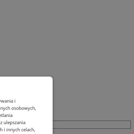
ywania i
danych osobowych,
etlania
az ulepszania
 i innych celach,