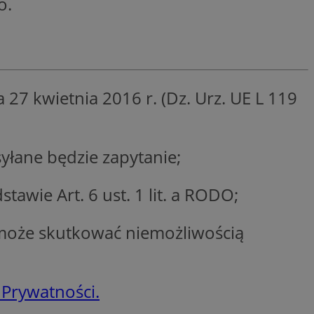
o.
entyfikator sesji.
entyfikator sesji.
entyfikator sesji.
 do przechowywania
niu do usług
27 kwietnia 2016 r. (Dz. Urz. UE L 119
e, czy użytkownik
enia lub reklamy.
y gościa na
nych celów
łane będzie zapytanie;
 identyfikatora
wie Art. 6 ust. 1 lit. a RODO;
erów obsługuje
ekście
lu optymalizacji
może skutkować niemożliwością
rzez usługę Cookie-
preferencji
 na pliki cookie.
ookie Cookie-
 Prywatności.