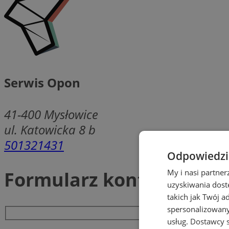
Serwis Opon
41-400
Mysłowice
ul. Katowicka 8 b
501321431
Odpowiedzia
Formularz kontaktowy
My i nasi partne
uzyskiwania dost
takich jak Twój a
spersonalizowanyc
usług.
Dostawcy s